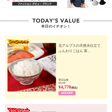
本日のイチオシ！
SHOP STAR VALUE
北アルプスの天然水仕立て
ふんわりごはん 富...
明日以降
¥8,640
¥4,770
(税込)
44%OFF
GO! GO! VALUE