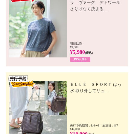
ラ ヴァーグ デトワール
さりげなく決まる ...
明日以降
¥9,900
¥5,980
(税込)
39%OFF
先行SSV
ＥＬＬＥ ＳＰＯＲＴ はっ
水 取り外してリュ...
先行予約期間：8/4〜6 放送日：8/7
¥44,000
¥18,900