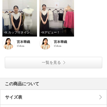
+K カップ付きインナーのこだわりポイント
+Kデビュー！
宮本華織
宮本華織
154cm
154cm
一覧を見る
この商品について
サイズ表