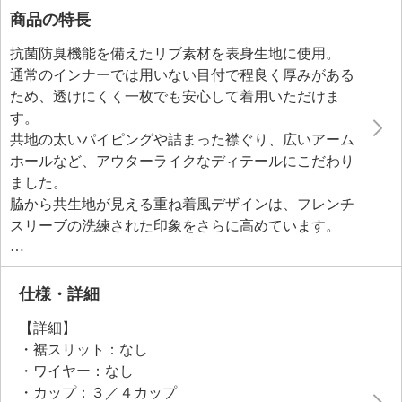
商品の特長
抗菌防臭機能を備えたリブ素材を表身生地に使用。
通常のインナーでは用いない目付で程良く厚みがある
ため、透けにくく一枚でも安心して着用いただけま
す。
共地の太いパイピングや詰まった襟ぐり、広いアーム
ホールなど、アウターライクなディテールにこだわり
ました。
脇から共生地が見える重ね着風デザインは、フレンチ
スリーブの洗練された印象をさらに高めています。
内側身生地にメッシュ素材を用いたハーフトップを内
蔵し、吸水速乾機能で背中や胸元に汗をかいても表面
に響きにくい設計に。
仕様・詳細
柔らかいゴムを身生地でくるんだアンダー部分によ
【詳細】
り、肌当たりのやさしい着け心地を実現。
・裾スリット：なし
カップサイドにパワーネットの裏打ちをほどこし、バ
・ワイヤー：なし
ストの横流れを防止。
・カップ：３／４カップ
また、前中心のマチ裏打ちにより、美しいバストライ