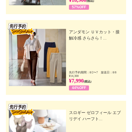
(税込)
57%OFF
先行SSV
アンダモン ＵＶカット・接
触冷感 さらさら！...
先行予約期間：8/2〜7 放送日：8/8
¥14,300
¥7,990
(税込)
44%OFF
先行SSV
スロギー ゼロフィール エブ
リデイ ハーフト...