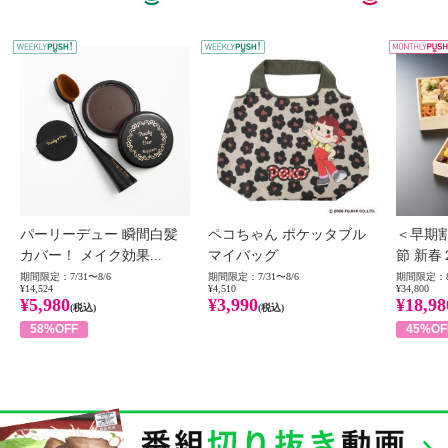
WEEKLY PUSH
W
パーリーデュー 瞬間白髪
ペコちゃん ポケッタブル
＜早期
カバー！ メイク効果...
マイバッグ
節 新春
期間限定：7/31〜8/6
期間限定：7/31〜8/6
期間限定：8
¥14,524
¥4,510
¥34,800
¥5,980
¥3,990
¥18,98
(税込)
(税込)
58%OFF
45%OF