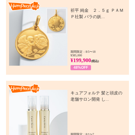
Happy Price Value
祈平 純金 ２．５ｇ ＰＡＭ
Ｐ社製 バラの妖...
期間限定：8/5〜18
¥385,000
¥199,900
(税込)
48%OFF
Happy Price Value
キュアフォルテ 髪と頭皮の
老舗サロン開発 し...
期間限定：8/1〜7