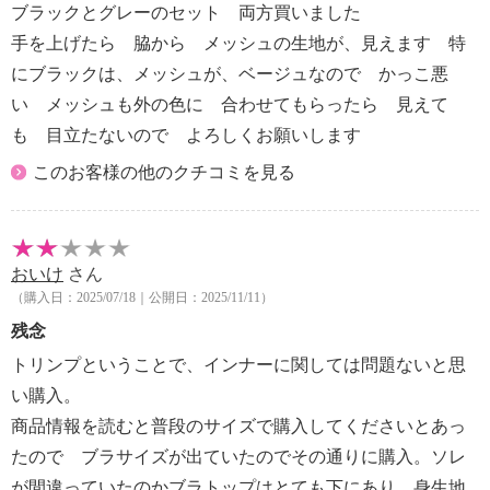
ブラックとグレーのセット 両方買いました
７５ Ｂ７５
手を上げたら 脇から メッシュの生地が、見えます 特
・Ｌ：Ｂ７５ Ｃ７５ Ｄ７５ Ａ８０ Ｂ８０
にブラックは、メッシュが、ベージュなので かっこ悪
・ＬＬ：Ｂ８０ Ｃ８０ Ｄ８０ Ａ８５ Ｂ８５
Ｃ８５
い メッシュも外の色に 合わせてもらったら 見えて
【原産国（地）】
も 目立たないので よろしくお願いします
・中国製
このお客様の他のクチコミを見る
※普段と同じサイズをおすすめ
おいけ
さん
（購入日：2025/07/18｜公開日：2025/11/11）
残念
トリンプということで、インナーに関しては問題ないと思
い購入。
商品情報を読むと普段のサイズで購入してくださいとあっ
たので ブラサイズが出ていたのでその通りに購入。ソレ
が間違っていたのかブラトップはとても下にあり、身生地