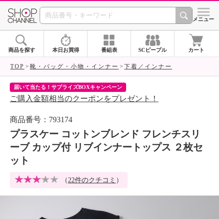
SHOP CHANNEL 
メニュー
商品を探す
本日お買得
番組表
SCピープル
カート
TOP
靴・バッグ・小物・インナー
下着／インナー
届いて当たる！サプライズBOXキャンペーン
ク
ご購入金額相当のクーポンをプレゼント！
ク
商品番号：793174
プラスケー コットンブレンド フレンチスリ
ーブ カップ付 リブインナートップス ２枚セ
ット
（
22件のクチコミ
）