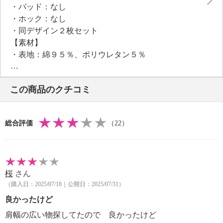
・パッド：なし
ンをキープします。
・ホック：なし
スカートやパンツと合わせて一枚で着たり、キャミワ
・同デザイン２枚セット
ンピースやサロペットの下に着てトレンド感を演出し
【素材】
たりと、コーディネイトの幅が広がります。
・表地：綿９５％、ポリウレタン５％
・カップ内側：ポリエステル１００％
【メンテナンス（絵表示ラベル）】
この商品のクチコミ
・洗濯機：可
・漂白処理：塩素系・酸素系漂白不可
・タンブル乾燥：不可
総合評価
（22）
・自然乾燥：日陰の吊り干し
・アイロン仕上げ：不可
・ドライクリーニング：不可
【メンテナンス（ケアラベル）】
桜
さん
・ネット使用
（購入日：2025/07/18｜公開日：2025/07/31）
【その他】
【ブラジャー相当サイズ】
良かったけど
・Ｓ：Ａ６５ Ｂ６５ Ｃ６５ Ａ７０
肩幅の広い物探してたので 良かったけど
・Ｍ：Ｄ６５ Ａ７０ Ｂ７０ Ｃ７０ Ｄ７０ Ａ