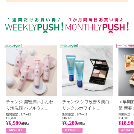
WEEKLY PUSH
W
チェンジ 濃密潤いふんわ
チェンジ シワ改善＆美白
＜早期
り泡洗顔 バブルウォ...
リンクルホワイト ...
節 新春
期間限定：8/7〜13
期間限定：8/7〜13
期間限定：8
¥17,820
¥16,126
¥34,800
¥6,980
¥6,280
¥18,98
(税込)
(税込)
60%OFF
61%OFF
45%OF