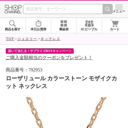
SHOP CHANNEL 
メニュー
商品を探す
本日お買得
番組表
SCピープル
カート
TOP
ジュエリー
ネックレス
届いて当たる！サプライズBOXキャンペーン
ク
ご購入金額相当のクーポンをプレゼント！
ク
商品番号：792953
ローザリュール カラーストーン モザイクカ
ット ネックレス