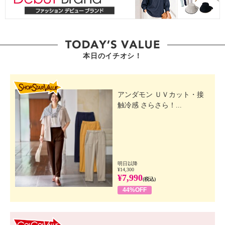
本日のイチオシ！
SHOP STAR VALUE
アンダモン ＵＶカット・接
触冷感 さらさら！...
明日以降
¥14,300
¥7,990
(税込)
44%OFF
GO! GO! VALUE