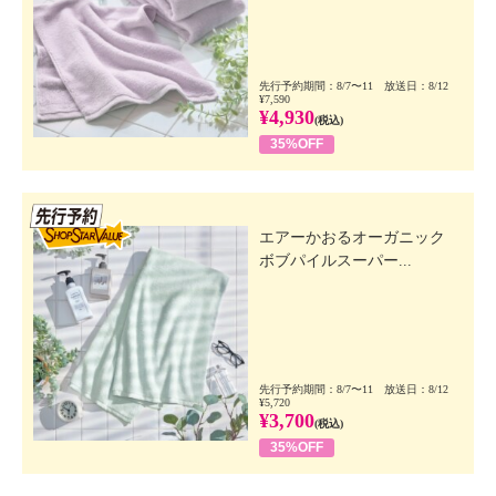
先行予約期間：8/7〜11 放送日：8/12
¥7,590
¥4,930
(税込)
35%OFF
先行SSV
エアーかおるオーガニック
ボブパイルスーパー...
先行予約期間：8/7〜11 放送日：8/12
¥5,720
¥3,700
(税込)
35%OFF