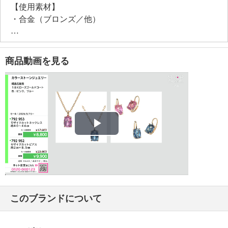
【使用素材】
・合金（ブロンズ／他）
【メッキ素材】
・材質：ローズゴールドコート（１８Ｋ）
【同梱物（取扱説明書・保管上の注意等）】
商品動画を見る
・ポーチ
【その他】
・個体差あり
【原産国（地）】
・イタリア製
Play
Video
このブランドについて