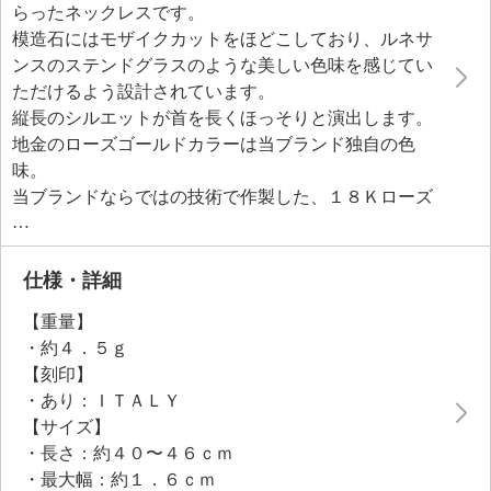
らったネックレスです。
模造石にはモザイクカットをほどこしており、ルネサ
ンスのステンドグラスのような美しい色味を感じてい
ただけるよう設計されています。
縦長のシルエットが首を長くほっそりと演出します。
地金のローズゴールドカラーは当ブランド独自の色
味。
当ブランドならではの技術で作製した、１８Ｋローズ
ゴールドコートをほどこした合金が上品な輝きを実現
しています。
ミラノにあるアトリエで仕立てており、着け心地が良
仕様・詳細
く完成度の高い仕上がりの中にイタリアの職人技が光
【重量】
ります。
・約４．５ｇ
【刻印】
・あり：ＩＴＡＬＹ
【サイズ】
・長さ：約４０〜４６ｃｍ
・最大幅：約１．６ｃｍ