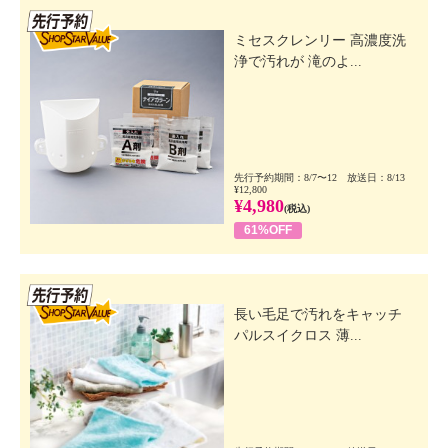
先行SSV
ミセスクレンリー 高濃度洗
浄で汚れが 滝のよ...
先行予約期間：8/7〜12 放送日：8/13
¥12,800
¥4,980
(税込)
61%OFF
先行SSV
長い毛足で汚れをキャッチ
パルスイクロス 薄...