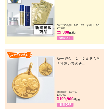
先行予約期間：7/27〜8/8 放送日：8/9
¥32,835
¥9,988
(税込)
69%OFF
Happy Price Value
祈平 純金 ２．５ｇ ＰＡＭ
Ｐ社製 バラの妖...
期間限定：8/5〜18
¥385,000
¥199,900
(税込)
48%OFF