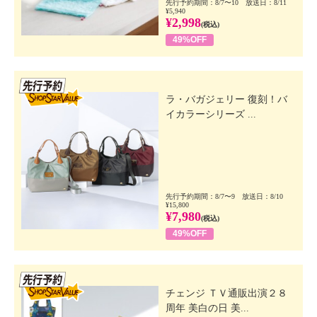
先行予約期間：8/7〜10 放送日：8/11
¥5,940
¥2,998
(税込)
49%OFF
先行SSV
ラ・バガジェリー 復刻！バ
イカラーシリーズ ...
先行予約期間：8/7〜9 放送日：8/10
¥15,800
¥7,980
(税込)
49%OFF
先行SSV
チェンジ ＴＶ通販出演２８
周年 美白の日 美...