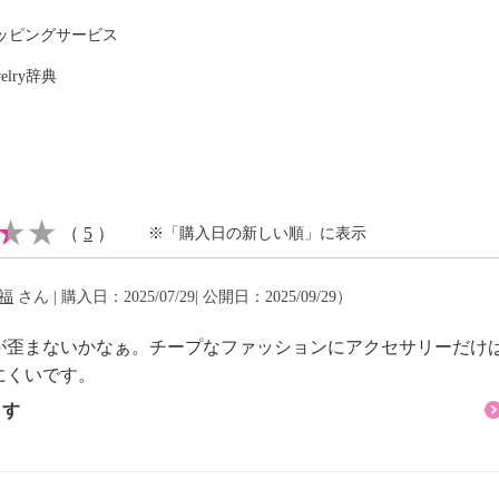
ッピングサービス
welry辞典
８Ｋ）
意等）】
（
5
）
※「購入日の新しい順」に表示
福
さん | 購入日：2025/07/29| 公開日：2025/09/29）
が歪まないかなぁ。チープなファッションにアクセサリーだけ
にくいです。
ます