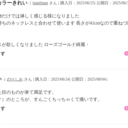
カラーきれい
（
fumifumi
さん | 購入日：2025/06/25| 公開日：2025/06/
物だけでは淋しく感じる様になりました
ちのネックレスと合わせて使います 長さが41cmなので重ねづ
スが欲しくなりました ローズゴールド綺麗・
ます
い
（
のりしお
さん | 購入日：2025/06/24| 公開日：2025/08/04）
た目のものが来て満足です。
？）のところが、すんごくちっちゃくて痛いです。
ます