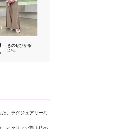
きのせひかる
157cm
した、ラグジュアリーな
は、イタリアの職人技の