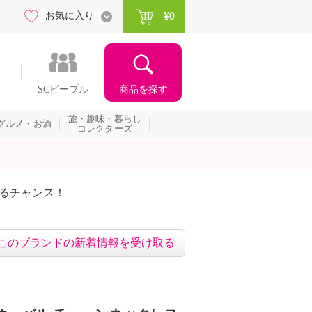
¥0
お気に入り
商品を探す
SCピープル
旅・趣味・暮らし
グルメ・お酒
コレクターズ
たるチャンス！
ネッ
このブランドの新着情報を受け取る