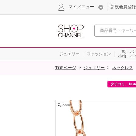
マイメニュー
新規会員登録
心おどる、瞬
靴・バ
ジュエリー
ファッション
小物・イ
SALE
>
>
TOPページ
ジュエリー
ネックレス
ーポンをプレゼント！
クチコミ・Inst
Zoom