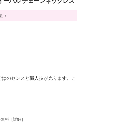
オーバル チェーンネックレス
ミ
）
る
ではのセンスと職人技が光ります。こ
。
料無料［
詳細
］