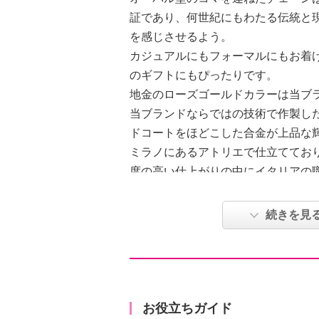
証であり、何世紀にもわたる伝統と
を感じさせるよう。
カジュアルにもフォーマルにもお着
のギフトにもぴったりです。
地金のローズゴールドカラーは当ブ
当ブランドならではの技術で作製し
ドコートをほどこした合金が上品な
ミラノにあるアトリエで仕立ててお
度の高い仕上がりの中にイタリアの
【重量】
続きを見
・約１０ｇ
【刻印】
・あり：ＩＴＡＬＹ
【サイズ】
・長さ：約４１ｃｍ
お役立ちガイド