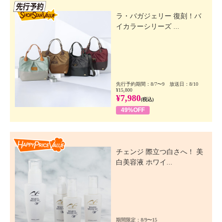
先行SSV
ラ・バガジェリー 復刻！バ
イカラーシリーズ ...
先行予約期間：8/7〜9 放送日：8/10
¥15,800
¥7,980
(税込)
49%OFF
Happy Price Value
チェンジ 際立つ白さへ！ 美
白美容液 ホワイ...
期間限定：8/9〜15