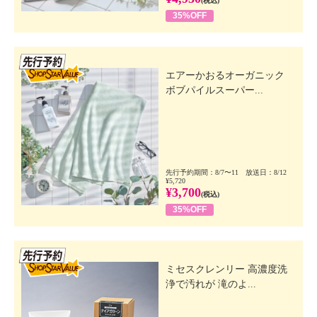
(税込)
35%OFF
先行SSV
エアーかおるオーガニック
ボブパイルスーパー...
先行予約期間：8/7〜11 放送日：8/12
¥5,720
¥3,700
(税込)
35%OFF
先行SSV
ミセスクレンリー 高濃度洗
浄で汚れが 滝のよ...