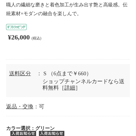
職人の繊細な磨きと着色加工が生み出す艶と高級感。伝
統素材×モダンの融合を楽しんで。
¥26,000
(税込)
送料区分
： S
（6点まで￥660）
ショップチャンネルカードなら送
料無料［
詳細
］
返品・交換
：可
カラー選択：
グリーン