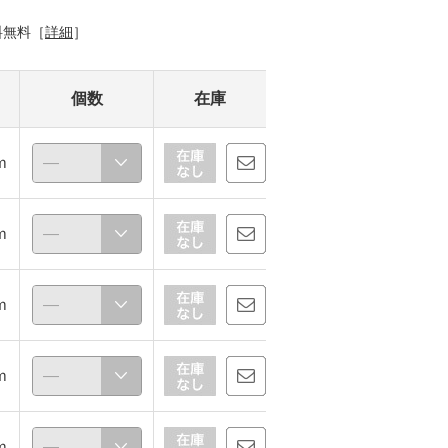
料無料［
詳細
］
個数
在庫
ｍ
ｍ
ｍ
ｍ
ｍ