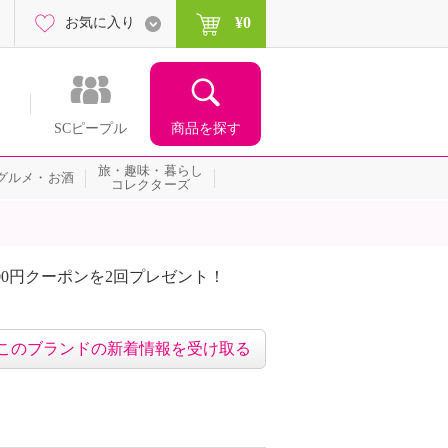
¥0
お気に入り
商品を探す
SCピープル
旅・趣味・暮らし
グルメ・お酒
コレクターズ
00円クーポンを2回プレゼント！
届いて当たる！サプライズ
このブランドの新着情報を受け取る