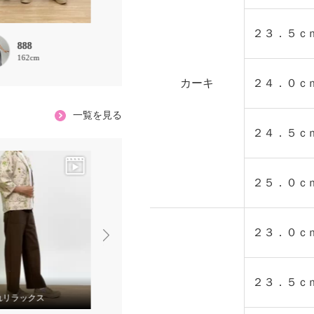
２３．５ｃ
888
ROMA
choco
162cm
167cm
160cm
カーキ
２４．０ｃ
一覧を見る
２４．５ｃ
２５．０ｃ
２３．０ｃ
２３．５ｃ
れリラックス
差が出るシンプル