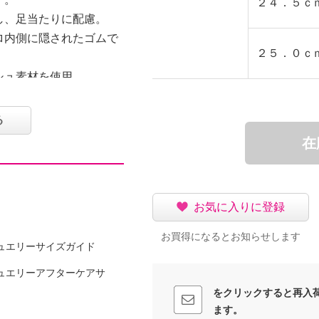
２４．５ｃ
し、足当たりに配慮。
ロ内側に隠されたゴムで
２５．０ｃ
シュ素材を使用。
ソールを用いており、足
）機能を搭載し、快適な
る
在
かりにくいつくりです。
粘り気のあるラバー素材
リジナルのパターンで防
お気に入りに登録
いわけではない）細かい
お買得になるとお知らせします
ュエリーサイズガイド
落ち着いたトーンに。
ットします。
ュエリーアフターケアサ
をクリックすると再入
ます。