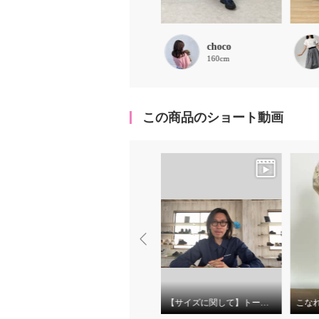
My
choco
151cm
160cm
この商品のショート動画
差が出るシンプル
【サイズに関して】トーキョーキャンプゴー 防水防滑ローカット
こな