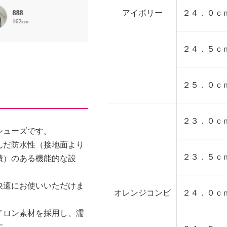
アイボリー
２４．０ｃ
888
888
大石直樹
162cm
162cm
173cm
２４．５ｃ
２５．０ｃ
２３．０ｃ
シューズです。
んだ防水性（接地面より
２３．５ｃ
漬）のある機能的な設
快適にお使いいただけま
オレンジコンビ
２４．０ｃ
イロン素材を採用し、濡
す。