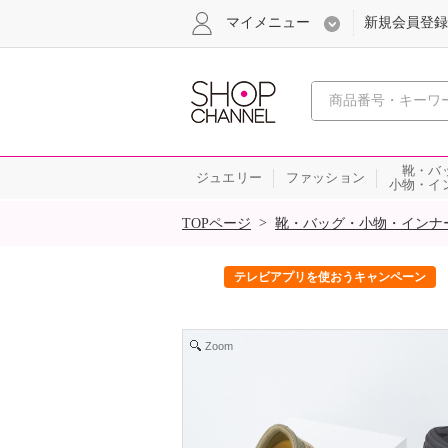
マイメニュー
新規会員登録
心おどる、瞬
靴・バ
ジュエリー
ファッション
小物・イ
SALE
>
TOPページ
靴・バッグ・小物・インナ
ック！
テレビアプリを使おうキャンペーン
Zoom