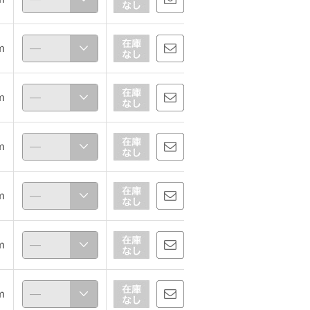
ｍ
ｍ
ｍ
ｍ
ｍ
ｍ