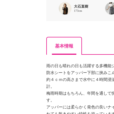
888
大石直樹
162cm
173cm
基本情報
雨の日も晴れの日も活躍する多機能
防水シートをアッパー下部に挟みこ
約４ｃｍの高さまで水中に４時間浸
計。
梅雨時期はもちろん、年間を通して
す。
アッパーには柔らかく発色の良いナ
れても乾きやすい特性を持っていま