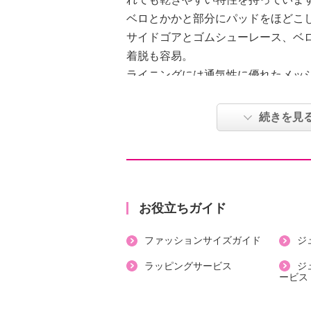
ベロとかかと部分にパッドをほどこ
サイドゴアとゴムシューレース、ベ
着脱も容易。
ライニングには通気性に優れたメッ
インソールは高反発性のカップイン
に触れる部分には制菌・消臭（汗臭
続きを見
履き心地を追求しました。
軽量で、長時間の着用でも負担がか
ボリュームのあるソールは、軽量で
を使用し、深い凹凸の当ブランドオ
滑性能も確保しました。
お役立ちガイド
（すべての路面に対してすべりにく
ファッションサイズガイド
ジ
エンボス加工をほどこし、マットで
幅広設計で、さまざまな足型にフィ
ラッピングサービス
ジ
ービス
【詳細】