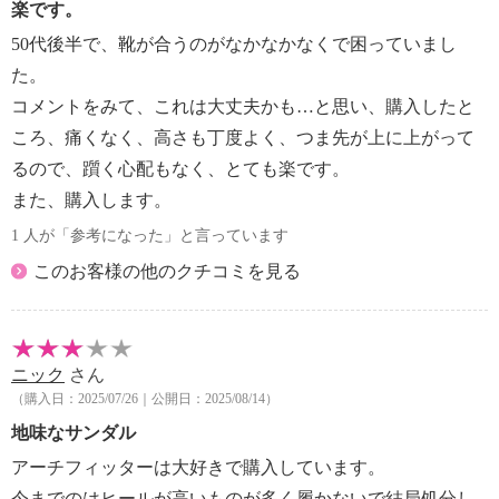
楽です。
・中国製
50代後半で、靴が合うのがなかなかなくで困っていまし
た。
【目安サイズ】
表記：Ｓ
コメントをみて、これは大丈夫かも…と思い、購入したと
対応サイズ：２２．０ｃｍ〜２２．５ｃｍ
ころ、痛くなく、高さも丁度よく、つま先が上に上がって
るので、躓く心配もなく、とても楽です。
表記：Ｍ
また、購入します。
対応サイズ：２３．０ｃｍ〜２３．５ｃｍ
1 人が「参考になった」と言っています
表記：Ｌ
このお客様の他のクチコミを見る
対応サイズ：２４．０ｃｍ〜２４．５ｃｍ
ニック
さん
（購入日：2025/07/26｜公開日：2025/08/14）
地味なサンダル
アーチフィッターは大好きで購入しています。
今までのはヒールが高いものが多く履かないで結局処分し