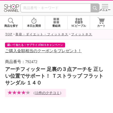
SHOP CHANNEL 
メニュー
商品を探す
本日お買得
番組表
SCピープル
カート
TOP
美容・ダイエット・フィットネス
フィットネス
届いて当たる！サプライズBOXキャンペーン
ク
ご購入金額相当のクーポンをプレゼント！
ク
商品番号：792472
アーチフィッター 足裏の３点アーチを 正し
い位置でサポート！ Ｔストラップ フラット
サンダル １４０
（
11件のクチコミ
）