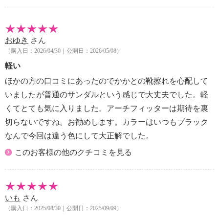
・片足約１７５ｇ（サイズにより多少の差異あり）
【メンテナンス】
※詳細は取扱説明書参照
おゆき
さん
【使用上の注意】
（購入日：2026/04/30｜公開日：2026/05/08）
※詳細は取扱説明書参照
・本品は治療用ではないので、使用目的外の使用はし
軽い
ない
ほかの方の口コミにあったのでかかとの靴擦れを心配して
・次の方は医師に相談の上、使用する
いましたが普通のサンダルという感じで大丈夫でした。軽
・血行障害や糖尿病等から神経障害を起こされ、痛
くてとても気に入りました。アーチフィッターは期待を裏
みを感じにくくなっている方
切らないですね。お勧めします。カラーはいつもブラック
・足に障害をお持ちの方や治療中の方
・腰椎椎間板ヘルニア、慢性腰痛等の腰に障害をお
なんで今回は違う色にして大正解でした。
持ちの方や治療中の方
このお客様の他のクチコミを見る
・製品が触れる部分に、傷、腫れもの、湿疹等の異
常がある方
【その他】
【同梱書類】
いも
さん
・取扱説明書
（購入日：2025/08/30｜公開日：2025/09/09）
【原産国（地）】