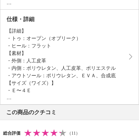
ナーで調整可能な仕様、甲部分はＴ字の広めのゴム仕
様で甲のラインを美しく見せながらホールドすること
で、足とサンダルが一体となり、安定した履き心地の
仕様・詳細
１足です。
【詳細】
上品な華やかさのある色で、カジュアルからエレガン
・トゥ：オープン（オブリーク）
トな装いまで合わせやすく汎用性の高いカラー展開。
・ヒール：フラット
アッパーは、箔加工の人工皮革とマットな人工皮革を
【素材】
採用しています。
・外側：人工皮革
・内側：ポリウレタン、人工皮革、ポリエステル
・アウトソール：ポリウレタン、ＥＶＡ、合成底
【サイズ（ワイズ）】
・Ｅ〜４Ｅ
【サイズ（その他）】
・ヒールの高さ：約３ｃｍ
この商品のクチコミ
※インソール含まず
・前側着地点厚み：約１．５ｃｍ
・高低差：約１．５ｃｍ
総合評価
（11）
【重さ】