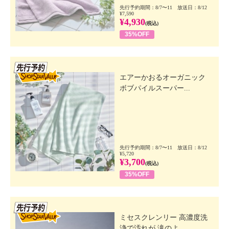
先行予約期間：8/7〜11 放送日：8/12
¥7,590
¥4,930
(税込)
35%OFF
先行SSV
エアーかおるオーガニック
ボブパイルスーパー...
先行予約期間：8/7〜11 放送日：8/12
¥5,720
¥3,700
(税込)
35%OFF
先行SSV
ミセスクレンリー 高濃度洗
浄で汚れが 滝のよ...