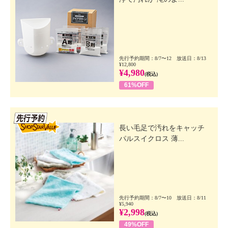
先行予約期間：8/7〜12 放送日：8/13
¥12,800
¥4,980
(税込)
61%OFF
先行SSV
長い毛足で汚れをキャッチ
パルスイクロス 薄...
先行予約期間：8/7〜10 放送日：8/11
¥5,940
¥2,998
(税込)
49%OFF