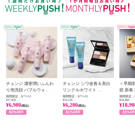
WEEKLY PUSH
W
チェンジ 濃密潤いふんわ
チェンジ シワ改善＆美白
＜早期
り泡洗顔 バブルウォ...
リンクルホワイト ...
節 新春
期間限定：8/7〜13
期間限定：8/7〜13
期間限定：8
¥17,820
¥16,126
¥34,800
¥6,980
¥6,280
¥18,98
(税込)
(税込)
60%OFF
61%OFF
45%OF