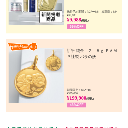
先行予約期間：7/27〜8/8 放送日：8/9
¥32,835
¥9,988
(税込)
69%OFF
Happy Price Value
祈平 純金 ２．５ｇ ＰＡＭ
Ｐ社製 バラの妖...
期間限定：8/5〜18
¥385,000
¥199,900
(税込)
48%OFF