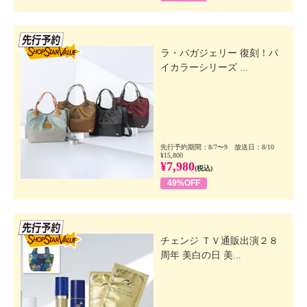
先行SSV
ラ・バガジェリー 復刻！バ
イカラーシリーズ ...
先行予約期間：8/7〜9 放送日：8/10
¥15,800
¥7,980
(税込)
49%OFF
先行SSV
チェンジ ＴＶ通販出演２８
周年 美白の日 美...