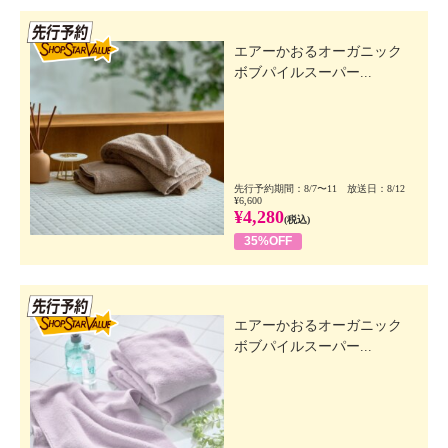
先行SSV
エアーかおるオーガニック
ボブパイルスーパー...
先行予約期間：8/7〜11 放送日：8/12
¥6,600
¥4,280
(税込)
35%OFF
先行SSV
エアーかおるオーガニック
ボブパイルスーパー...