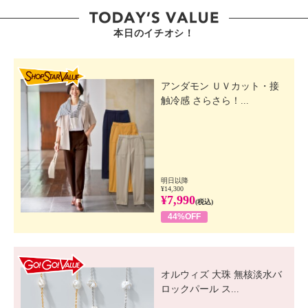
本日のイチオシ！
SHOP STAR VALUE
アンダモン ＵＶカット・接
触冷感 さらさら！...
明日以降
¥14,300
¥7,990
(税込)
44%OFF
GO! GO! VALUE
オルウィズ 大珠 無核淡水バ
ロックパール ス...