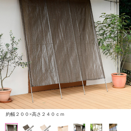
約幅２００×高さ２４０ｃｍ