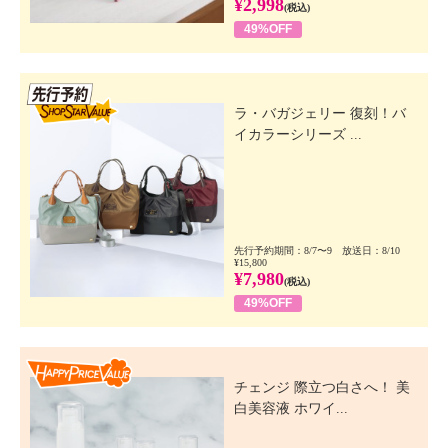
¥2,998
(税込)
49%OFF
先行SSV
ラ・バガジェリー 復刻！バ
イカラーシリーズ ...
先行予約期間：8/7〜9 放送日：8/10
¥15,800
¥7,980
(税込)
49%OFF
Happy Price Value
チェンジ 際立つ白さへ！ 美
白美容液 ホワイ...