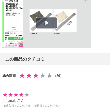
※詳細は取扱説明書参照
・本製品は日除け用。防水性はない。
・台風など風や雨の強い時は使用しない。
・一般家庭用なので、商業施設等では使用しない。
【同梱書類】
Play
・取扱説明書
【保証（有無）、保証期間】
Video
・なし
【原産国（地）】
・中国製
この商品のクチコミ
総合評価
（56）
ｃhanak
さん
（購入日：2026/07/16｜公開日：2026/07/27）