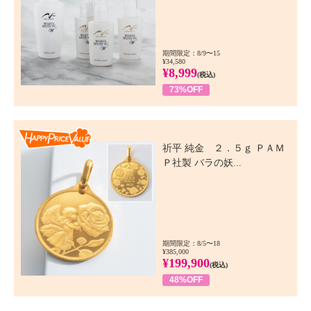
期間限定：8/9〜15
¥34,580
¥8,999
(税込)
73%OFF
Happy Price Value
祈平 純金 ２．５ｇ ＰＡＭ
Ｐ社製 バラの妖...
期間限定：8/5〜18
¥385,000
¥199,900
(税込)
48%OFF