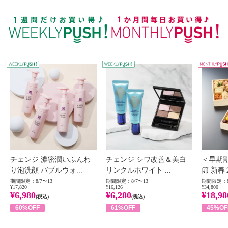
WEEKLY PUSH
W
チェンジ 濃密潤いふんわ
チェンジ シワ改善＆美白
＜早期
り泡洗顔 バブルウォ...
リンクルホワイト ...
節 新春
期間限定：8/7〜13
期間限定：8/7〜13
期間限定：8
¥17,820
¥16,126
¥34,800
¥6,980
¥6,280
¥18,98
(税込)
(税込)
60%OFF
61%OFF
45%OF