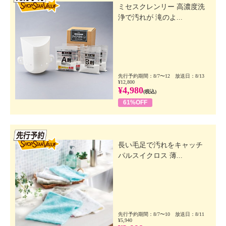
ミセスクレンリー 高濃度洗
浄で汚れが 滝のよ...
先行予約期間：8/7〜12 放送日：8/13
¥12,800
¥4,980
(税込)
61%OFF
先行SSV
長い毛足で汚れをキャッチ
パルスイクロス 薄...
先行予約期間：8/7〜10 放送日：8/11
¥5,940