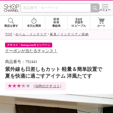
SHOP CHANNEL 
メニュー
商品を探す
本日お買得
番組表
SCピープル
カート
TOP
ホーム・インテリア
家具／インテリア／収納
クチコミ・Instagramキャンペーン
ネ
クーポンが当たるチャンス！
ネ
商品番号：792441
紫外線も日差しもカット 軽量＆簡単設置で
夏を快適に過ごすアイテム 洋風たてす
（
56件のクチコミ
）