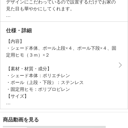
デザインにこだわっているので設置するだけでお家の
見た目も華やかにしてくれます。
日中は、外からの視線は遮りながら、内側からは外の
景色が見える仕様になっているので開放感も確保。
メッシュ素材で風通しもよく、夏場を快適に過ごすた
仕様・詳細
めの心強い味方になります。
【内容】
紫外線カット効果もあります。
・シェード本体、ポール上段×４、ポール下段×４、固
設置は立てかけてロープで固定するだけの簡単さで、
定用ヒモ（３ｍ）×２
組立も上下のポールを連結してシェード本体に差し込
むだけ。
【素材・材質・成分】
使わない時期はコンパクトに収納できるので、夏場だ
・シェード本体：ポリエチレン
け使いたい方にも便利です。
・ポール（上段・下段）：ステンレス
・固定用ヒモ：ポリプロピレン
【サイズ】
・約幅２００×高さ２４０ｃｍ
【重さ】
・約２．１ｋｇ
商品動画を見る
【使用上の注意】