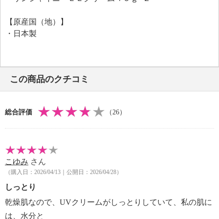
指の平でカバーしたい部分に直接塗布して、素肌で
も、メイクの上からもお使いいただけ、気になるシミ
【原産国（地）】
や色ムラをカバーします。
・日本製
＜配合／無配合表示＞
合成香料不使用、ノンアルコール、タール系色素不使
用、紫外線吸収剤不使用
この商品のクチコミ
総合評価
（26）
こゆみ
さん
（購入日：2026/04/13｜公開日：2026/04/28）
しっとり
乾燥肌なので、UVクリームがしっとりしていて、私の肌に
は、水分と