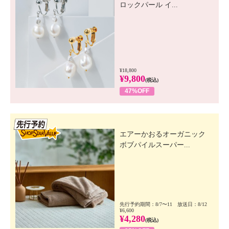
ロックパール イ...
¥18,800
¥9,800
(税込)
47%OFF
先行SSV
エアーかおるオーガニック
ボブパイルスーパー...
先行予約期間：8/7〜11 放送日：8/12
¥6,600
¥4,280
(税込)