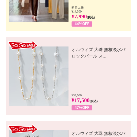
明日以降
¥14,300
¥7,990
(税込)
44%OFF
GO! GO! VALUE
オルウィズ 大珠 無核淡水バ
ロックパール ス...
¥33,500
¥17,500
(税込)
47%OFF
GO! GO! VALUE
オルウィズ 大珠 無核淡水バ