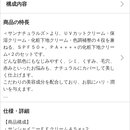
構成内容
商品の特長
＜サンナチュラルズ＞より、ＵＶカットクリーム・保
湿クリーム・化粧下地クリーム・色調補整の４役を兼
ねる、ＳＰＦ５０＋、ＰＡ＋＋＋＋の化粧下地クリー
ム×２のセットです。
どんな肌色にもなじみやすく、シミ、くすみ、毛穴、
赤みといったお悩みも、ナチュラルにカバーして美し
く仕上げます。
こだわりの美容成分を配合しており、お肌にハリ・潤
いを与えます。
べたつかない使用感で、ウォータープルーフタイプ。
※メイクアップ効果の耐水性のこと、ＵＶ耐水性を保
証するものではありません。
仕様・詳細
フェイスカラーは、お肌に密着し、しっとりとした使
【商品構成】
い心地です。
・サンシャイニーＥＥクリーム４５ｇ×２