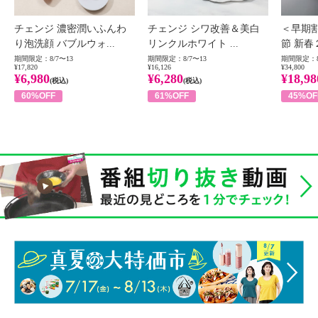
チェンジ 濃密潤いふんわ
チェンジ シワ改善＆美白
＜早期
り泡洗顔 バブルウォ...
リンクルホワイト ...
節 新春
期間限定：8/7〜13
期間限定：8/7〜13
期間限定：8
¥17,820
¥16,126
¥34,800
¥6,980
¥6,280
¥18,98
(税込)
(税込)
60%OFF
61%OFF
45%OF