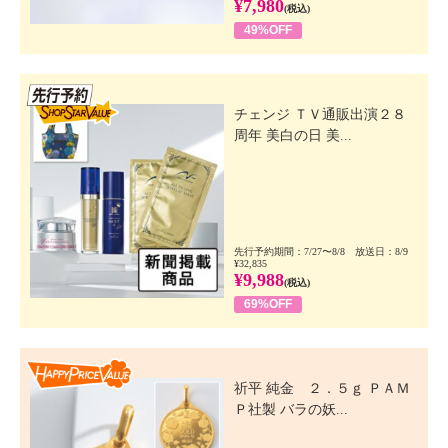
¥7,980
(税込)
49%OFF
先行SSV
チェンジ ＴＶ通販出演２８
周年 美白の日 美...
先行予約期間：7/27〜8/8 放送日：8/9
¥32,835
¥9,988
(税込)
69%OFF
Happy Price Value
祈平 純金 ２．５ｇ ＰＡＭ
Ｐ社製 バラの妖...