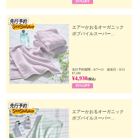
35%OFF
先行SSV
エアーかおるオーガニック
ボブパイルスーパー...
先行予約期間：8/7〜11 放送日：8/12
¥7,590
¥4,930
(税込)
35%OFF
先行SSV
エアーかおるオーガニック
ボブパイルスーパー...