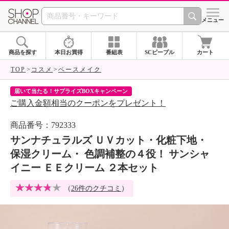
SHOP CHANNEL 
メニュー
商品を探す
本日お買得
番組表
SCピープル
カート
TOP
コスメ
ベースメイク
届いて当たる！サプライズBOXキャンペーン
ク
ご購入金額相当のクーポンをプレゼント！
ク
商品番号：792333
サンナチュラルズ ＵＶカット・化粧下地・
保湿クリーム・ 色調補整の４役！ サンシャ
イニー ＥＥクリーム ２本セット
（
26件のクチコミ
）