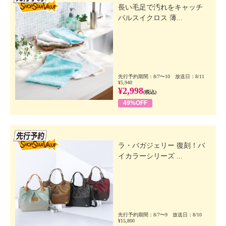
長い毛足で汚れをキャッチ
パルスイクロス 薄...
先行予約期間：8/7〜10 放送日：8/11
¥5,940
¥2,998
(税込)
49%OFF
先行SSV
ラ・バガジェリー 復刻！バ
イカラーシリーズ ...
先行予約期間：8/7〜9 放送日：8/10
¥15,800