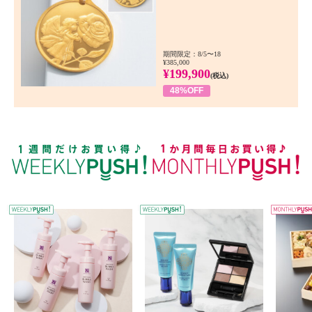
期間限定：8/5〜18
¥385,000
¥199,900
(税込)
48%OFF
WEEKLY PUSH
W