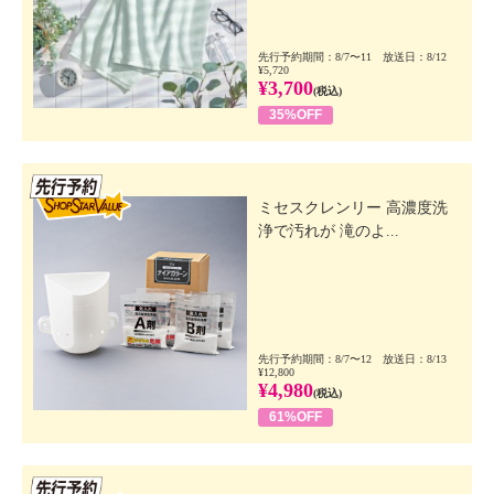
先行予約期間：8/7〜11 放送日：8/12
¥5,720
¥3,700
(税込)
35%OFF
先行SSV
ミセスクレンリー 高濃度洗
浄で汚れが 滝のよ...
先行予約期間：8/7〜12 放送日：8/13
¥12,800
¥4,980
(税込)
61%OFF
先行SSV