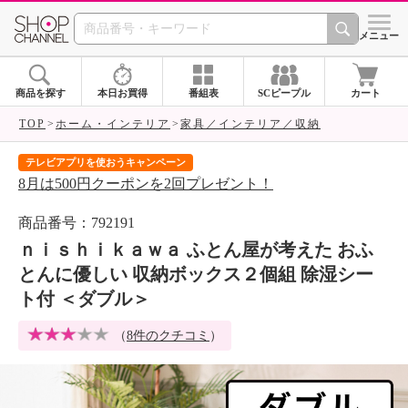
SHOP CHANNEL 
メニュー
商品を探す
本日お買得
番組表
SCピープル
カート
TOP
ホーム・インテリア
家具／インテリア／収納
テレビアプリを使おうキャンペーン
届
8月は500円クーポンを2回プレゼント！
ご
商品番号：792191
ｎｉｓｈｉｋａｗａ ふとん屋が考えた おふ
とんに優しい 収納ボックス２個組 除湿シー
ト付 ＜ダブル＞
（
8件のクチコミ
）