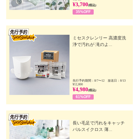
¥3,700
(税込)
35%OFF
先行SSV
ミセスクレンリー 高濃度洗
浄で汚れが 滝のよ...
先行予約期間：8/7〜12 放送日：8/13
¥12,800
¥4,980
(税込)
61%OFF
先行SSV
長い毛足で汚れをキャッチ
パルスイクロス 薄...