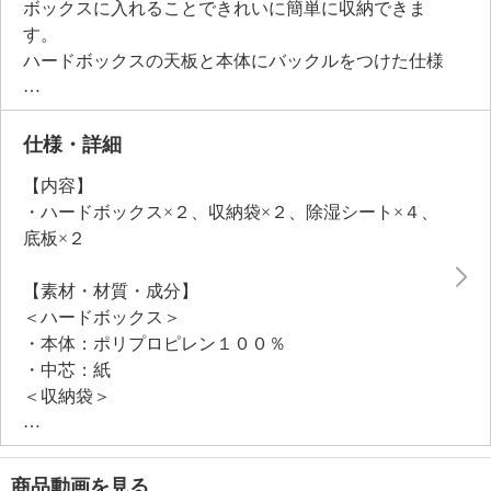
ボックスに入れることできれいに簡単に収納できま
す。
ハードボックスの天板と本体にバックルをつけた仕様
のため、天板に体重をかけて上から押すだけで簡単に
バックルを留めることができ、ファスナーを閉める作
業も楽々。
仕様・詳細
押入れやクローゼットに収納しやすいサイズで作製し
【内容】
ている点もポイント。
・ハードボックス×２、収納袋×２、除湿シート×４、
底板付きで天地がしっかりとしているため、収納ハー
底板×２
ドボックス同士を重ねて収納することも可能。
収納時の湿気対策のために、シリカゲルＢタイプを使
【素材・材質・成分】
用した除湿シートも付属しています。
＜ハードボックス＞
生地には丈夫で通気性のある、不織布生地を採用。
・本体：ポリプロピレン１００％
密閉しないことで、羽毛ふとんをできるだけ良い状態
・中芯：紙
で保管することができます。
＜収納袋＞
羽毛以外のおふとんや毛布、衣類などを収納すること
・本体：ポリプロピレン１００％
も可能。
＜除湿シート＞
・外袋：ポリエステル１００％
商品動画を見る