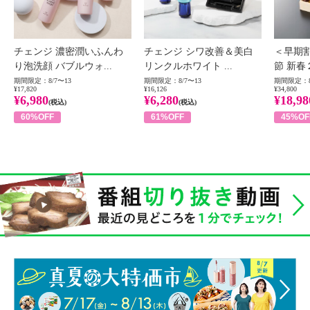
チェンジ 濃密潤いふんわ
チェンジ シワ改善＆美白
＜早期
り泡洗顔 バブルウォ...
リンクルホワイト ...
節 新春
期間限定：8/7〜13
期間限定：8/7〜13
期間限定：8
¥17,820
¥16,126
¥34,800
¥6,980
¥6,280
¥18,98
(税込)
(税込)
60%OFF
61%OFF
45%OF