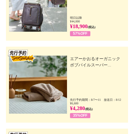
明日以降
¥44,000
¥18,900
(税込)
57%OFF
先行SSV
エアーかおるオーガニック
ボブパイルスーパー...
先行予約期間：8/7〜11 放送日：8/12
¥6,600
¥4,280
(税込)
35%OFF
先行SSV