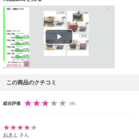
・中材：シリカゲルＢタイプ
【サイズ】
・ハードボックス：約５１×６２×２５ｃｍ
・収納袋：（展開時）約１２０×２１２ｃｍ
【重さ】
・ハードボックス：約１．６５ｋｇ（１個、底板含
Play
む）
・収納袋：約０．３２ｋｇ（１個）
Video
【商品仕様詳細】
＜ハードボックス＞
・開口部：ダブルファスナー
この商品のクチコミ
・バックル（内側）：２対
・ポケット（内側）：１個
・天板あり（取り外し不可）：１個
総合評価
（8）
＜収納袋＞
・シングルファスナー仕様
・バックル：２対
・ポケット（内側）：１個
おきく
さん
【メンテナンス】