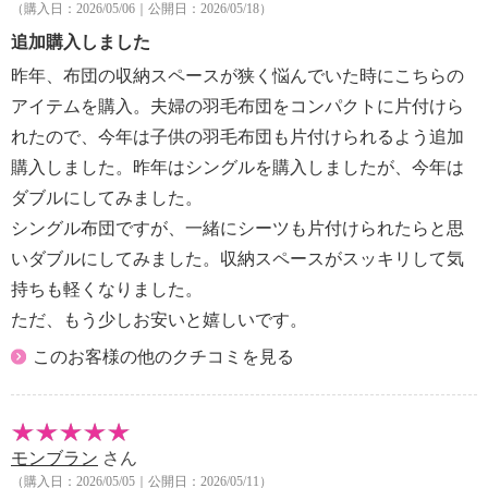
（購入日：2026/05/06｜公開日：2026/05/18）
※詳細は同梱書類参照
追加購入しました
・洗濯・水拭き・アイロン掛け・ドライクリーニング
等はしない
昨年、布団の収納スペースが狭く悩んでいた時にこちらの
・除湿シートは吸湿センサーの色が変化したら天日干
アイテムを購入。夫婦の羽毛布団をコンパクトに片付けら
しする
れたので、今年は子供の羽毛布団も片付けられるよう追加
【使用上の注意】
購入しました。昨年はシングルを購入しましたが、今年は
※詳細は同梱書類参照
ダブルにしてみました。
【同梱書類】
シングル布団ですが、一緒にシーツも片付けられたらと思
・ご使用方法
【保証（有無）、保証期間】
いダブルにしてみました。収納スペースがスッキリして気
・なし
持ちも軽くなりました。
【原産国（地）】
ただ、もう少しお安いと嬉しいです。
・中国製
このお客様の他のクチコミを見る
モンブラン
さん
（購入日：2026/05/05｜公開日：2026/05/11）