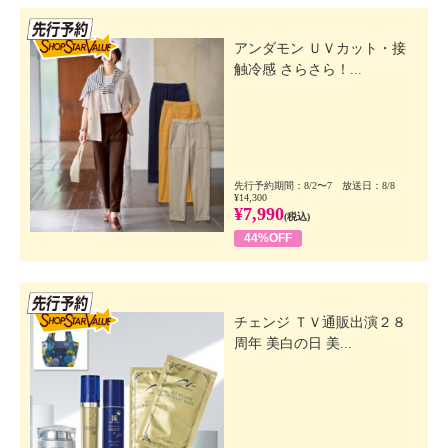
先行SSV
アンダモン ＵＶカット・接
触冷感 さらさら！...
先行予約期間：8/2〜7 放送日：8/8
¥14,300
¥7,990
(税込)
44%OFF
先行SSV
チェンジ ＴＶ通販出演２８
周年 美白の日 美...