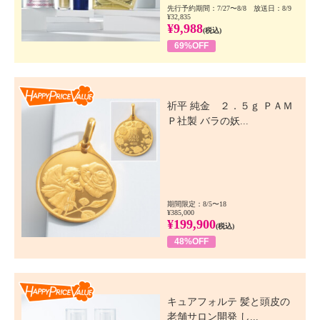
先行予約期間：7/27〜8/8 放送日：8/9
¥32,835
¥9,988
(税込)
69%OFF
Happy Price Value
祈平 純金 ２．５ｇ ＰＡＭ
Ｐ社製 バラの妖...
期間限定：8/5〜18
¥385,000
¥199,900
(税込)
48%OFF
Happy Price Value
キュアフォルテ 髪と頭皮の
老舗サロン開発 し...