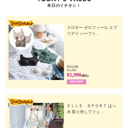
本日のイチオシ！
SHOP STAR VALUE
スロギー ゼロフィール エブ
リデイ ハーフト...
明日以降
¥10,890
¥5,990
(税込)
44%OFF
SHOP STAR VALUE
ＥＬＬＥ ＳＰＯＲＴ はっ
水 取り外してリュ...