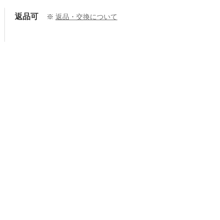
返品可
※
返品・交換について