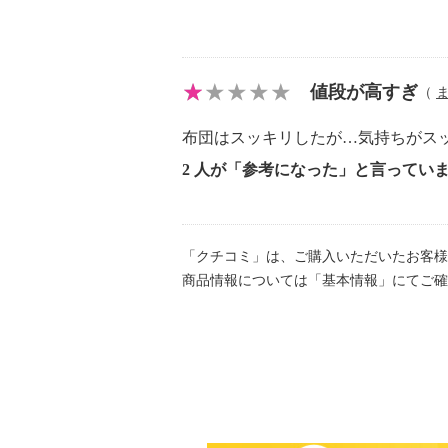
・ポケット（内側）：１個
・天板あり（取り外し不可）：１個
＜収納袋＞
値段が高すぎ
・シングルファスナー仕様
（
・バックル：２対
布団はスッキリしたが…気持ちがス
・ポケット（内側）：１個
2 人が「参考になった」と言ってい
【メンテナンス】
※詳細は同梱書類参照
・洗濯・水拭き・アイロン掛け・ド
ない
「クチコミ」は、ご購入いただいたお客様
商品情報については「基本情報」にてご確
・除湿シートは吸湿センサーの色が
【使用上の注意】
※詳細は同梱書類参照
【同梱書類】
・ご使用方法
【保証（有無）、保証期間】
・なし