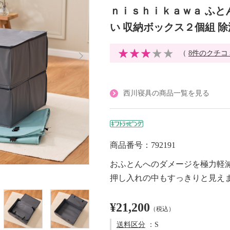
ｎｉｓｈｉｋａｗａ ふと
い 収納ボックス２個組 
（
8件のクチコ
西川寝具の商品一覧を見る
商品番号：792191
おふとんへのダメージを極力軽
押し入れの中もすっきりと見え
¥21,200
（税込）
送料区分
：S