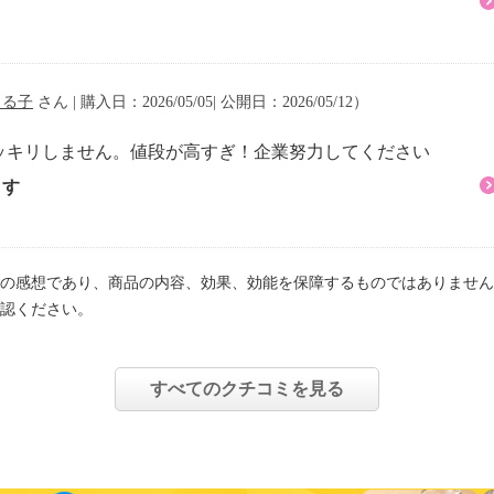
まる子
さん | 購入日：2026/05/05| 公開日：2026/05/12）
ッキリしません。値段が高すぎ！企業努力してください
ます
ライクリーニング等はし
の感想であり、商品の内容、効果、効能を保障するものではありません
認ください。
変化したら天日干しする
すべてのクチコミを見る