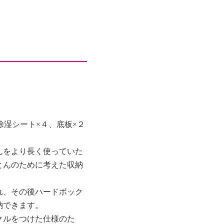
除湿シート×４、底板×２
んをより長く使っていた
とんのために考えた収納
れ、その後ハードボック
納できます。
クルをつけた仕様のた