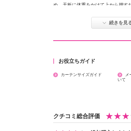
め、天板に体重をかけて上から押す
留めることができ、ファスナーを閉
押入れやクローゼットに収納しやす
続きを見
点もポイント。
底板付きで天地がしっかりとしてい
クス同士を重ねて収納することも可
収納時の湿気対策のために、シリカ
除湿シートも付属しています。
お役立ちガイド
生地には丈夫で通気性のある、不織
カーテンサイズガイド
メ
密閉しないことで、羽毛ふとんをで
いて
することができます。
羽毛以外のおふとんや毛布、衣類な
能。
クチコミ総合評価
【素材・材質・成分】
＜ハードボックス＞