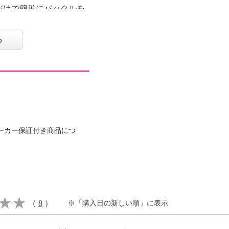
だけで簡単にバックルを
める作業も楽々。
いサイズで作製している
る
るため、収納ハードボッ
能。
ゲルＢタイプを使用した
布生地を採用。
ーカー保証付き商品につ
きるだけ良い状態で保管
どを収納することも可
（
8
）
※「購入日の新しい順」に表示