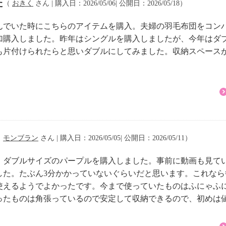
た
（
おきく
さん | 購入日：2026/05/06| 公開日：2026/05/18）
んでいた時にこちらのアイテムを購入。夫婦の羽毛布団をコン
加購入しました。昨年はシングルを購入しましたが、今年はダ
も片付けられたらと思いダブルにしてみました。収納スペース
。
５ｃｍ
１２ｃｍ
（
モンブラン
さん | 購入日：2026/05/05| 公開日：2026/05/11）
（１個、底板含む）
、ダブルサイズのパープルを購入しました。事前に動画も見て
した。たぶん3分かかっていないぐらいだと思います。これな
使えるようでよかったです。今まで使っていたものはふにゃふ
ったものは角張っているので安定して収納できるので、初めは