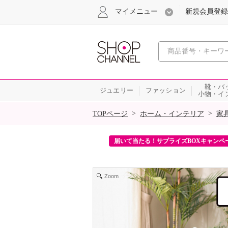
マイメニュー
新規会員登録
心おどる、瞬
靴・バ
ジュエリー
ファッション
小物・イ
SALE
>
>
TOPページ
ホーム・インテリア
家
ンを2回プレゼント！
届いて当たる！サプライズBOXキャンペ
Zoom