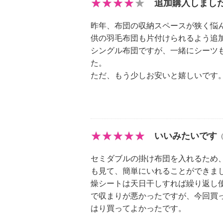
・本体：ポリプロピレン１００％
追加購入しまし
・中芯：紙
昨年、布団の収納スペースが狭く悩
＜収納袋＞
供の羽毛布団も片付けられるよう追
・本体：ポリプロピレン１００％
シングル布団ですが、一緒にシーツ
＜除湿シート＞
た。
・外袋：ポリエステル１００％
ただ、もう少しお安いと嬉しいです
・中材：シリカゲルＢタイプ
【サイズ】
・ハードボックス：約５１×６２×２
・収納袋：（展開時）約１２０×２
【重さ】
いいみたいです
・ハードボックス：約１．６５ｋｇ
セミダブルの掛け布団を入れるため
・収納袋：約０．３２ｋｇ（１個）
も見て、簡単にいれることができま
【商品仕様詳細】
燥シートは天日干しすれば繰り返し
＜ハードボックス＞
で収まりが悪かったですが、今回買
・開口部：ダブルファスナー
はり買ってよかったです。
・バックル（内側）：２対