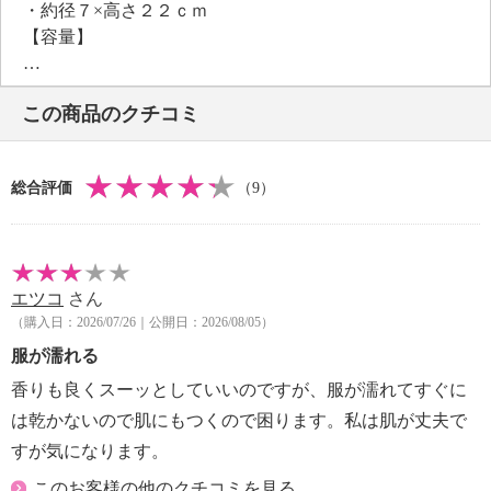
・約径７×高さ２２ｃｍ
【容量】
・約５００ｍｌ
【使用量の目安】
この商品のクチコミ
・１ヶ所に１〜２スプレー
【使用上の注意】
※詳細は商品パッケージ参照
総合評価
（9）
・衣類・布類専用。肌に直接使用しない。
・車内、その他密閉空間では使用しない。
・マスクには使用しない。
・革、毛皮、人工皮革、和装品には使用しない。
エツコ
さん
絹、レーヨンなど水に弱い繊維や加工された繊維、
（購入日：2026/07/26｜公開日：2026/08/05）
色落ち、色移りの心配があるものは目立たないとこ
ろで試してから使用する。
服が濡れる
・除毛・脱毛直後や皮膚に異常（傷・湿疹など）があ
香りも良くスーッとしていいのですが、服が濡れてすぐに
る部位に触れる箇所、
は乾かないので肌にもつくので困ります。私は肌が丈夫で
顔や粘膜付近に触れる箇所には使用しない。
すが気になります。
・メントールやアルコールに敏感な方、特に肌の弱い
方、乳幼児は使用を控える。
このお客様の他のクチコミを見る