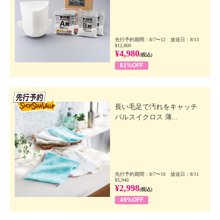
先行予約期間：8/7〜12 放送日：8/13
¥12,800
¥4,980
(税込)
61%OFF
先行SSV
長い毛足で汚れをキャッチ
パルスイクロス 薄...
先行予約期間：8/7〜10 放送日：8/11
¥5,940
¥2,998
(税込)
49%OFF