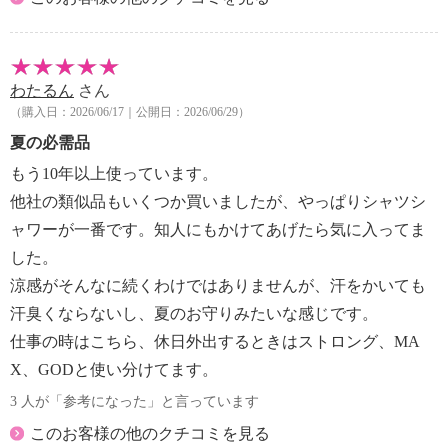
・汚れやシミがあるものは輪ジミになる可能性がある
のであらかじめ取 り除いてから使用する。
・液が床やテーブル、プラスチック（樹脂製品）にか
かったときは変色することがあるので、
わたるん
さん
（購入日：2026/06/17｜公開日：2026/06/29）
すぐに拭きとる。
・１ヶ所に集中してスプレーしすぎない。
夏の必需品
・冷たさや刺激の感じ方には個人差がある。
もう10年以上使っています。
【同梱書類】
他社の類似品もいくつか買いましたが、やっぱりシャツシ
・なし
ャワーが一番です。知人にもかけてあげたら気に入ってま
【原産国】
した。
・ベトナム製
涼感がそんなに続くわけではありませんが、汗をかいても
汗臭くならないし、夏のお守りみたいな感じです。
仕事の時はこちら、休日外出するときはストロング、MA
X、GODと使い分けてます。
3 人が「参考になった」と言っています
このお客様の他のクチコミを見る