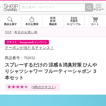
SHOP CHANNEL 
メニュー
商品を探す
本日お買得
番組表
SCピープル
カート
TOP
本日のお買い得
クチコミ・Instagramキャンペーン
ネ
クーポンが当たるチャンス！
ネ
商品番号：792032
スプレーするだけの 涼感＆消臭対策 ひんや
りシャツシャワー フルーティーシャボン ３
本セット
（
9件のクチコミ
）