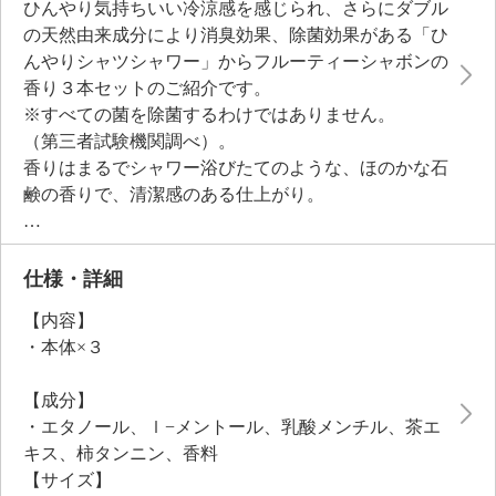
ひんやり気持ちいい冷涼感を感じられ、さらにダブル
の天然由来成分により消臭効果、除菌効果がある「ひ
んやりシャツシャワー」からフルーティーシャボンの
香り３本セットのご紹介です。
※すべての菌を除菌するわけではありません。
（第三者試験機関調べ）。
香りはまるでシャワー浴びたてのような、ほのかな石
鹸の香りで、清潔感のある仕上がり。
かわいらしいパッケージも注目。
通勤、通学、お出かけ前には、シャツ、靴下などに、
アウトドアやスポーツには、帽子、スカーフ、肌着な
仕様・詳細
どにシュッとスプレーしてお使いください。
【内容】
お家の中でもパジャマ、タオルや布などにスプレーし
・本体×３
て、即席のひんやりグッズとしてお使いいただくのも
おすすめです。
【成分】
・エタノール、ｌ−メントール、乳酸メンチル、茶エ
キス、柿タンニン、香料
【サイズ】