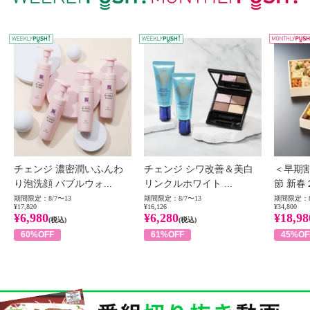
WEEKLY PUSH
W
チェンジ 濃密潤いふんわ
チェンジ シワ改善＆美白
＜早期
り泡洗顔 バブルウォ...
リンクルホワイト ...
節 新春
期間限定：8/7〜13
期間限定：8/7〜13
期間限定：8
¥17,820
¥16,126
¥34,800
¥6,980
¥6,280
¥18,98
(税込)
(税込)
60%OFF
61%OFF
45%OF