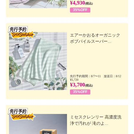
¥4,930
(税込)
35%OFF
先行SSV
エアーかおるオーガニック
ボブパイルスーパー...
先行予約期間：8/7〜11 放送日：8/12
¥5,720
¥3,700
(税込)
35%OFF
先行SSV
ミセスクレンリー 高濃度洗
浄で汚れが 滝のよ...