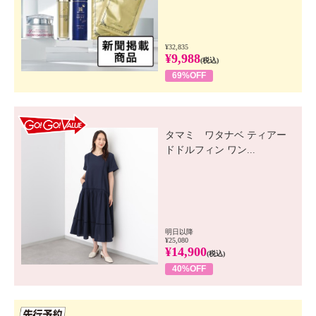
¥32,835
¥9,988
(税込)
69%OFF
GO! GO! VALUE
タマミ ワタナベ ティアー
ドドルフィン ワン...
明日以降
¥25,080
¥14,900
(税込)
40%OFF
先行SSV