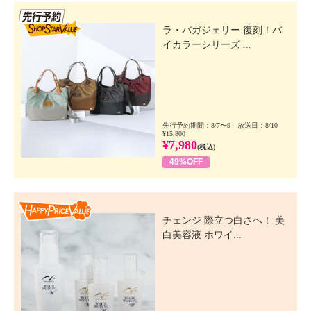
先行SSV
ラ・バガジェリー 復刻！バ
イカラーシリーズ ...
先行予約期間：8/7〜9 放送日：8/10
¥15,800
¥7,980
(税込)
49%OFF
Happy Price Value
チェンジ 際立つ白さへ！ 美
白美容液 ホワイ...