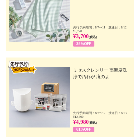
先行予約期間：8/7〜11 放送日：8/12
¥5,720
¥3,700
(税込)
35%OFF
先行SSV
ミセスクレンリー 高濃度洗
浄で汚れが 滝のよ...
先行予約期間：8/7〜12 放送日：8/13
¥12,800
¥4,980
(税込)
61%OFF