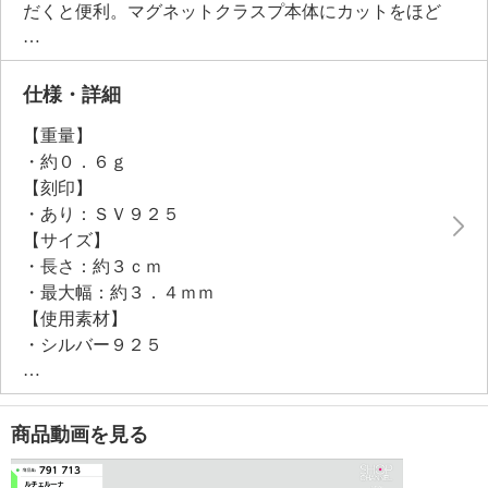
だくと便利。マグネットクラスプ本体にカットをほど
こしているため、チェーンとの一体感も生まれ、光を
集めて輝きます。
仕様・詳細
【重量】
・約０．６ｇ
【刻印】
・あり：ＳＶ９２５
【サイズ】
・長さ：約３ｃｍ
・最大幅：約３．４ｍｍ
【使用素材】
・シルバー９２５
【メッキ素材】
・材質：ロジウムコート（シルバーカラー）
・ゴールドコート（１８Ｋ）（ゴールドカラー）
商品動画を見る
・ローズゴールドコート（１８Ｋ）（ローズゴールド
カラー） 【使用（取扱い）上の注意】