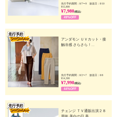
先行予約期間：8/7〜9 放送日：8/10
¥15,800
¥7,980
(税込)
49%OFF
先行SSV
アンダモン ＵＶカット・接
触冷感 さらさら！...
先行予約期間：8/2〜7 放送日：8/8
¥14,300
¥7,990
(税込)
44%OFF
先行SSV
チェンジ ＴＶ通販出演２８
周年 美白の日 美...