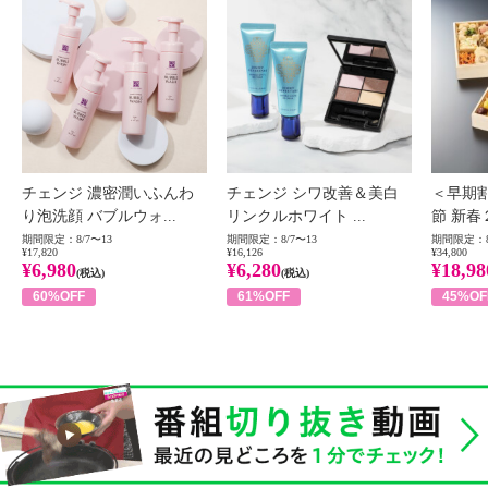
チェンジ 濃密潤いふんわ
チェンジ シワ改善＆美白
＜早期
り泡洗顔 バブルウォ...
リンクルホワイト ...
節 新春
期間限定：8/7〜13
期間限定：8/7〜13
期間限定：8
¥17,820
¥16,126
¥34,800
¥6,980
¥6,280
¥18,98
(税込)
(税込)
60%OFF
61%OFF
45%OF