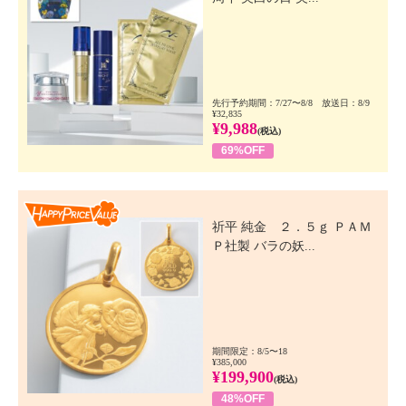
先行予約期間：7/27〜8/8 放送日：8/9
¥32,835
¥9,988
(税込)
69%OFF
Happy Price Value
祈平 純金 ２．５ｇ ＰＡＭ
Ｐ社製 バラの妖...
期間限定：8/5〜18
¥385,000
¥199,900
(税込)
48%OFF