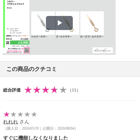
＜マグネットを使用した商品について＞
・ペースメーカーなど医療用電気機器をご使用の方は
絶対に使用しないでください。
・金属アレルギーの方はご使用を避けてください。
Play
・万が一高電圧機や電圧線を扱う場合は、必ずはずし
てください。
Video
・磁気カードや磁気ディスクなど磁気記録物を扱う場
合は磁気部分に近づけないようにご注意ください。
・幼いお子様の手の届かないところに保管ください。
この商品のクチコミ
【その他】
・個体差あり
総合評価
（11）
れれれ
さん
（購入日：2026/05/19｜公開日：2026/08/04）
すぐに機能しなくなりました