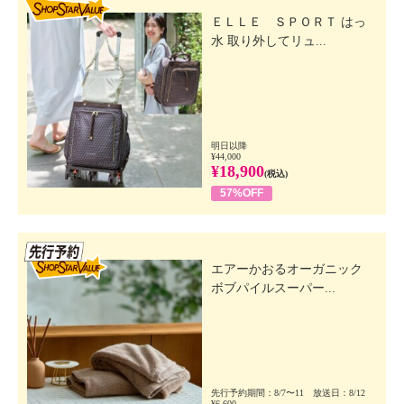
SHOP STAR VALUE
ＥＬＬＥ ＳＰＯＲＴ はっ
水 取り外してリュ...
明日以降
¥44,000
¥18,900
(税込)
57%OFF
先行SSV
エアーかおるオーガニック
ボブパイルスーパー...
先行予約期間：8/7〜11 放送日：8/12
¥6,600