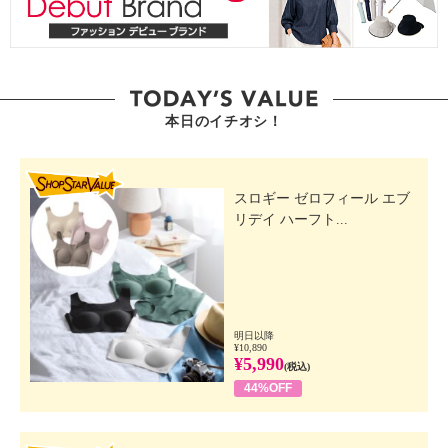
本日のイチオシ！
SHOP STAR VALUE
スロギー ゼロフィール エブ
リデイ ハーフト...
明日以降
¥10,890
¥5,990
(税込)
44%OFF