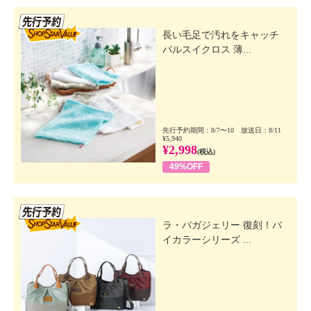
先行SSV
長い毛足で汚れをキャッチ
パルスイクロス 薄...
先行予約期間：8/7〜10 放送日：8/11
¥5,940
¥2,998
(税込)
49%OFF
先行SSV
ラ・バガジェリー 復刻！バ
イカラーシリーズ ...