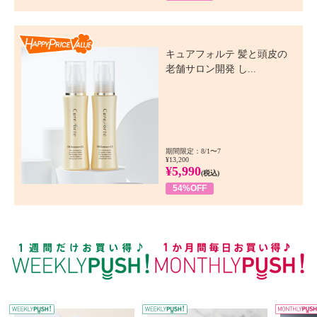
Happy Price Value
キュアフォルテ 髪と頭皮の
老舗サロン開発 し...
期間限定：8/1〜7
¥13,200
¥5,990
(税込)
54%OFF
WEEKLY PUSH
W