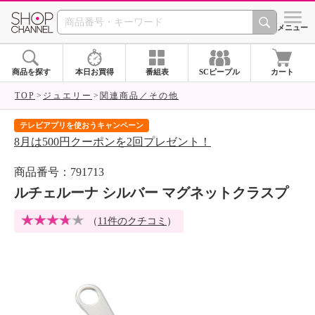
SHOP CHANNEL 
メニュー
商品を探す
本日お買得
番組表
SCピープル
カート
TOP
ジュエリー
関連商品／その他
テレビアプリを使おうキャンペーン
届
8月は500円クーポンを2回プレゼント！
ご
商品番号：791713
ルチェルーナ シルバー マグネットクラスプ
（
11件のクチコミ
）