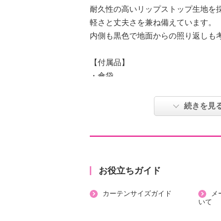
耐久性の高いリップストップ生地を
軽さと丈夫さを兼ね備えています。
内側も黒色で地面からの照り返しも
【付属品】
・傘袋
【素材】
・傘の部分：ポリエステル
続きを見
・親骨：カーボンファイバー
・持ち手：ＡＢＳ樹脂
【サイズ】
・親骨：約６０ｃｍ
・全長：（折りたたみ時）約２４ｃ
お役立ちガイド
：（伸ばした時）約５６ｃｍ
カーテンサイズガイド
メ
【重さ】
いて
・傘本体：約１４０〜１６５ｇ