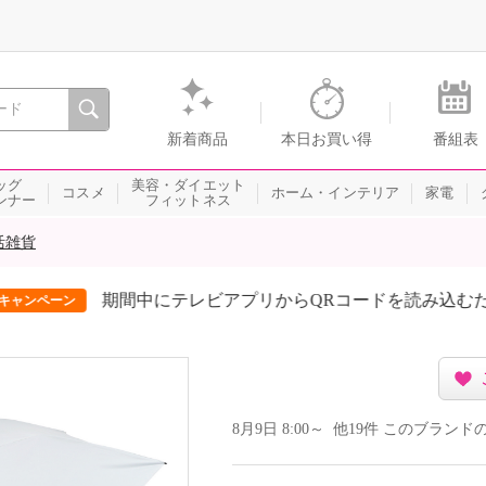
間を。通販・テレビショッピングのショップチャンネル
新着商品
本日お買い得
番組表
ッグ
美容・ダイエット
コスメ
ホーム・インテリア
家電
ンナー
フィットネス
活雑貨
期間中にテレビアプリからQRコードを読み込むだけ！8月は5
8月9日 8:00～ 他19件 このブラ