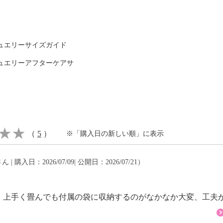
り、製品全体の性能を保
ュエリーサイズガイド
ュエリーアフターケアサ
Ｌ １０５５ Ａ法
（
5
）
※「購入日の新しい順」に表示
ん | 購入日：2026/07/09| 公開日：2026/07/21）
。
。上手く畳んでも付属の袋に収納するのがなかなか大変、工夫