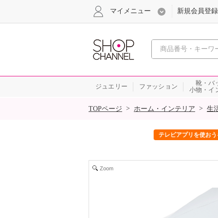
マイメニュー
新規会員登録
心おどる、瞬
靴・バ
ジュエリー
ファッション
小物・イ
SALE
>
>
TOPページ
ホーム・インテリア
生
ック！
テレビアプリを使おうキャンペーン
Zoom