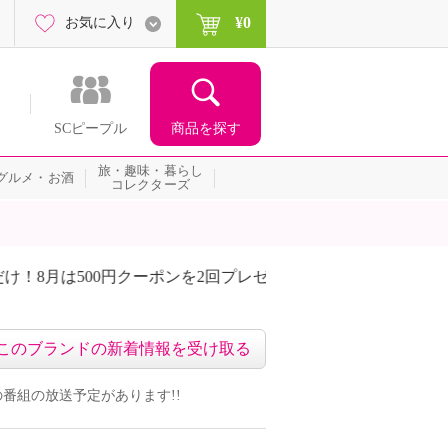
¥0
お気に入り
商品を探す
SCピープル
旅・趣味・暮らし
グルメ・お酒
コレクターズ
00円クーポンを2回プレゼント！
届いて当たる！サプライズ
このブランドの新着情報を受け取る
ンドの番組の放送予定があります!!