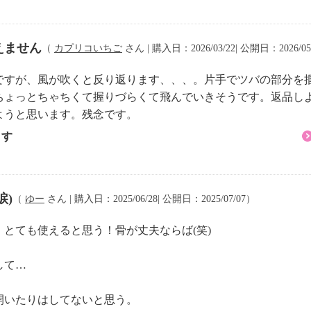
えません
（
カプリコいちご
さん | 購入日：2026/03/22| 公開日：2026/05
ですが、風が吹くと反り返ります、、、。片手でツバの部分を
ちょっとちゃちくて握りづらくて飛んでいきそうです。返品し
ようと思います。残念です。
ます
涙)
（
ゆー
さん | 購入日：2025/06/28| 公開日：2025/07/07）
とても使えると思う！骨が丈夫ならば(笑)
して…
！
開いたりはしてないと思う。