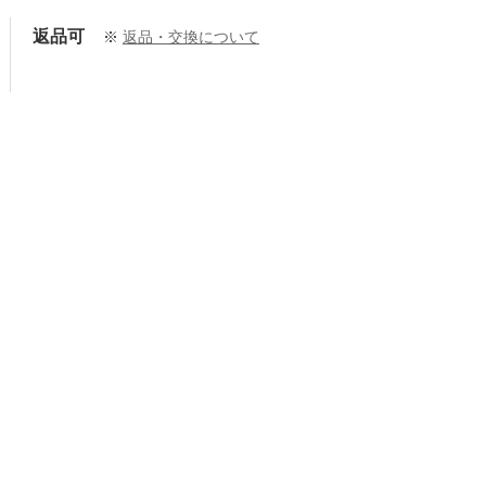
返品可
※
返品・交換について