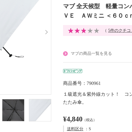
マブ 全天候型 軽量コン
ＶＥ ＡＷミニ ＜６０ｃ
（
5件のクチコ
マブの商品一覧を見る
商品番号：790961
１級遮光＆紫外線カット！ コ
たたみ傘。
¥4,840
（税込）
送料区分
：S