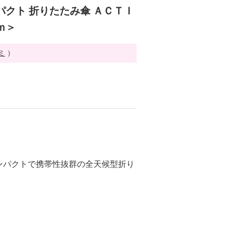
パクト 折りたたみ傘 ＡＣＴＩ
ｍ＞
ミ
）
ンパクトで携帯性抜群の全天候型折り