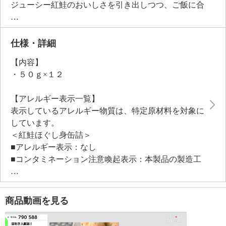
ジューシー紅鮭のおいしさを引き出しつつ、ご飯に合
う程よい塩味がたまらない味わいです。
常温で長期保存ができ、さまざまな料理でもお楽しみ
いただけます。
仕様・詳細
【内容】
・５０ｇ×１２
【アレルギー表示一覧】
表示しているアレルギー物質は、特定原材料を対象に
しています。
＜紅鮭ほぐし身缶詰＞
■アレルギー表示：なし
■コンタミネーション注意喚起表示：本製品の製造工
場では、えび、かに、小麦、卵、乳成分を使用した製
品も製造しています。
商品動画を見る
【期限表示】