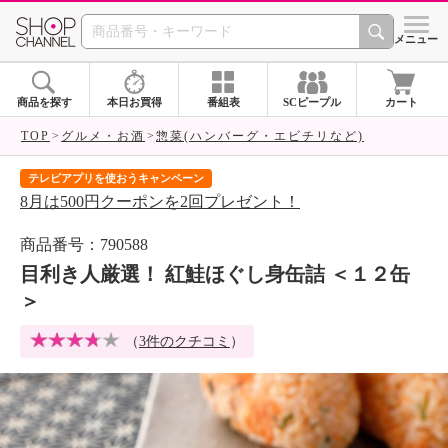
SHOP CHANNEL 
メニュー
商品を探す
本日お買得
番組表
SCピープル
カート
TOP
グルメ・お酒
惣菜(ハンバーグ・エビチリなど)
テレビアプリを使おうキャンペーン
届
8月は500円クーポンを2回プレゼント！
ご
商品番号：790588
目利き人厳選！ 紅鮭ほぐし身缶詰 ＜１２缶
＞
（
3件のクチコミ
）