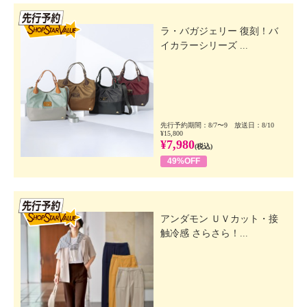
先行SSV
ラ・バガジェリー 復刻！バ
イカラーシリーズ ...
先行予約期間：8/7〜9 放送日：8/10
¥15,800
¥7,980
(税込)
49%OFF
先行SSV
アンダモン ＵＶカット・接
触冷感 さらさら！...