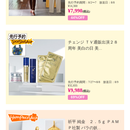
先行予約期間：8/2〜7 放送日：8/8
¥14,300
¥7,990
(税込)
44%OFF
先行SSV
チェンジ ＴＶ通販出演２８
周年 美白の日 美...
先行予約期間：7/27〜8/8 放送日：8/9
¥32,835
¥9,988
(税込)
69%OFF
Happy Price Value
祈平 純金 ２．５ｇ ＰＡＭ
Ｐ社製 バラの妖...