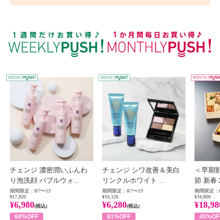
WEEKLY PUSH
W
チェンジ 濃密潤いふんわ
チェンジ シワ改善＆美白
＜早期
り泡洗顔 バブルウォ...
リンクルホワイト ...
節 新春
期間限定：8/7〜13
期間限定：8/7〜13
期間限定：8
¥17,820
¥16,126
¥34,800
¥6,980
¥6,280
¥18,98
(税込)
(税込)
60%OFF
61%OFF
45%OF