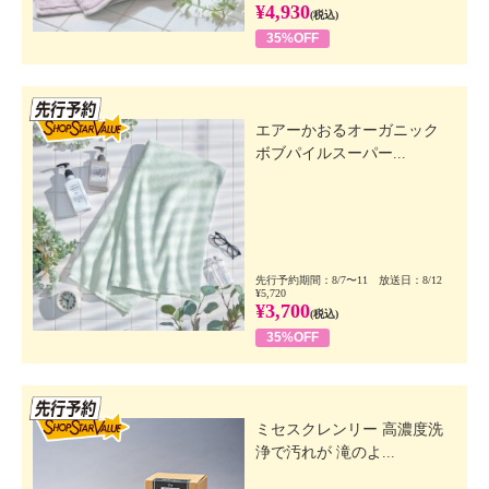
¥4,930
(税込)
35%OFF
先行SSV
エアーかおるオーガニック
ボブパイルスーパー...
先行予約期間：8/7〜11 放送日：8/12
¥5,720
¥3,700
(税込)
35%OFF
先行SSV
ミセスクレンリー 高濃度洗
浄で汚れが 滝のよ...