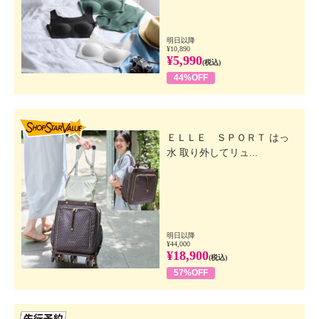
明日以降
¥10,890
¥5,990
(税込)
44%OFF
SHOP STAR VALUE
ＥＬＬＥ ＳＰＯＲＴ はっ
水 取り外してリュ...
明日以降
¥44,000
¥18,900
(税込)
57%OFF
先行SSV