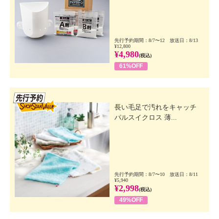
先行予約期間：8/7〜12 放送日：8/13
¥12,800
¥4,980
(税込)
61%OFF
先行SSV
長い毛足で汚れをキャッチ
パルスイクロス 薄...
先行予約期間：8/7〜10 放送日：8/11
¥5,940
¥2,998
(税込)
49%OFF