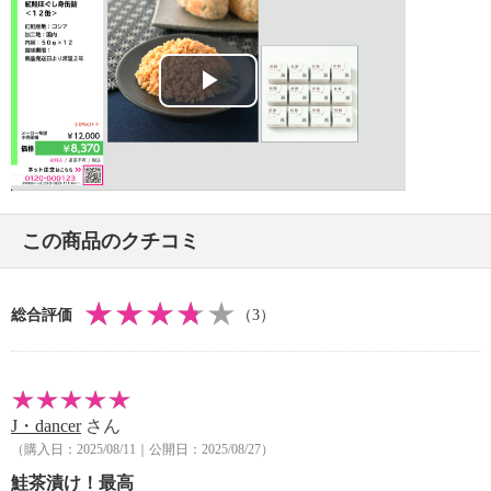
・商品発送日より 賞味期限 常温２年間
【同梱書類】
・なし
Play
※原料原産地について、商品パッケージと差異がある
Video
場合がありますが、商品説明に記載しているとおりで
す
この商品のクチコミ
総合評価
（3）
J・dancer
さん
（購入日：2025/08/11｜公開日：2025/08/27）
鮭茶漬け！最高