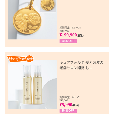
期間限定：8/5〜18
¥385,000
¥199,900
(税込)
48%OFF
Happy Price Value
キュアフォルテ 髪と頭皮の
老舗サロン開発 し...
期間限定：8/1〜7
¥13,200
¥5,990
(税込)
54%OFF