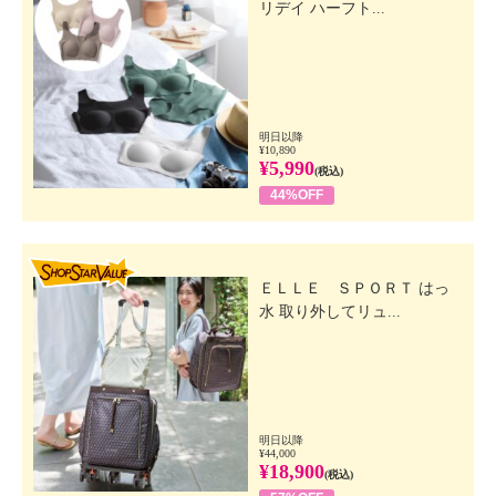
リデイ ハーフト...
明日以降
¥10,890
¥5,990
(税込)
44%OFF
SHOP STAR VALUE
ＥＬＬＥ ＳＰＯＲＴ はっ
水 取り外してリュ...
明日以降
¥44,000
¥18,900
(税込)