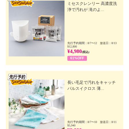
ミセスクレンリー 高濃度洗
浄で汚れが 滝のよ...
先行予約期間：8/7〜12 放送日：8/13
¥12,800
¥4,980
(税込)
61%OFF
先行SSV
長い毛足で汚れをキャッチ
パルスイクロス 薄...
先行予約期間：8/7〜10 放送日：8/11
¥5,940