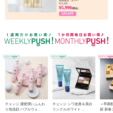
期間限定：8/1〜7
¥13,200
¥5,990
(税込)
54%OFF
WEEKLY PUSH
W
チェンジ 濃密潤いふんわ
チェンジ シワ改善＆美白
＜早期
り泡洗顔 バブルウォ...
リンクルホワイト ...
節 新春