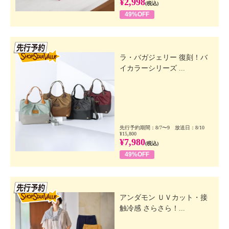
¥2,998
(税込)
49%OFF
先行SSV
ラ・バガジェリー 復刻！バ
イカラーシリーズ ...
先行予約期間：8/7〜9 放送日：8/10
¥15,800
¥7,980
(税込)
49%OFF
先行SSV
アンダモン ＵＶカット・接
触冷感 さらさら！...