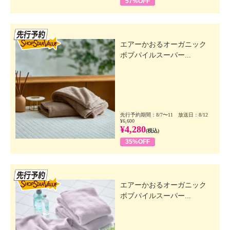
57%OFF
先行SSV
エアーかおるオーガニック
ボブパイルスーパー...
先行予約期間：8/7〜11 放送日：8/12
¥6,600
¥4,280
(税込)
35%OFF
先行SSV
エアーかおるオーガニック
ボブパイルスーパー...