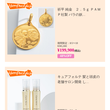
Happy Price Value
祈平 純金 ２．５ｇ ＰＡＭ
Ｐ社製 バラの妖...
期間限定：8/5〜18
¥385,000
¥199,900
(税込)
48%OFF
Happy Price Value
キュアフォルテ 髪と頭皮の
老舗サロン開発 し...