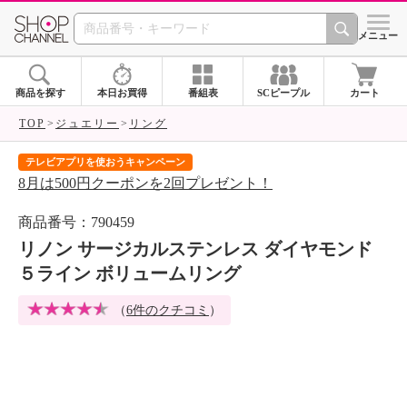
SHOP CHANNEL 
メニュー
商品を探す
本日お買得
番組表
SCピープル
カート
TOP
ジュエリー
リング
テレビアプリを使おうキャンペーン
届
8月は500円クーポンを2回プレゼント！
ご
商品番号：790459
リノン サージカルステンレス ダイヤモンド
５ライン ボリュームリング
（
6件のクチコミ
）