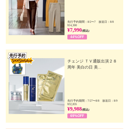
先行予約期間：8/2〜7 放送日：8/8
¥14,300
¥7,990
(税込)
44%OFF
先行SSV
チェンジ ＴＶ通販出演２８
周年 美白の日 美...
先行予約期間：7/27〜8/8 放送日：8/9
¥32,835
¥9,988
(税込)
69%OFF