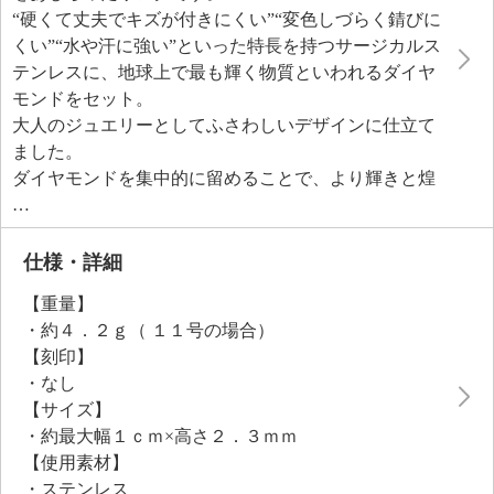
“硬くて丈夫でキズが付きにくい”“変色しづらく錆びに
くい”“水や汗に強い”といった特長を持つサージカルス
テンレスに、地球上で最も輝く物質といわれるダイヤ
モンドをセット。
大人のジュエリーとしてふさわしいデザインに仕立て
ました。
ダイヤモンドを集中的に留めることで、より輝きと煌
めきを感じられるよう工夫しています。
仕様・詳細
【重量】
・約４．２ｇ（ １１号の場合）
【刻印】
・なし
【サイズ】
・約最大幅１ｃｍ×高さ２．３ｍｍ
【使用素材】
・ステンレス