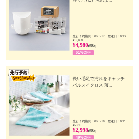
浄で汚れが 滝のよ...
先行予約期間：8/7〜12 放送日：8/13
¥12,800
¥4,980
(税込)
61%OFF
先行SSV
長い毛足で汚れをキャッチ
パルスイクロス 薄...
先行予約期間：8/7〜10 放送日：8/11
¥5,940
¥2,998
(税込)
49%OFF