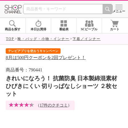
SHOP CHANNEL 
メニュー
商品を探す
本日お買得
番組表
SCピープル
カート
TOP
靴・バッグ・小物・インナー
下着／インナー
テレビアプリを使おうキャンペーン
届
8月は500円クーポンを2回プレゼント！
ご
商品番号：790441
きれいになろう！ 抗菌防臭 日本製綿混素材
ひびきにくい 切りっぱなしショーツ ２枚セ
ット
（
17件のクチコミ
）