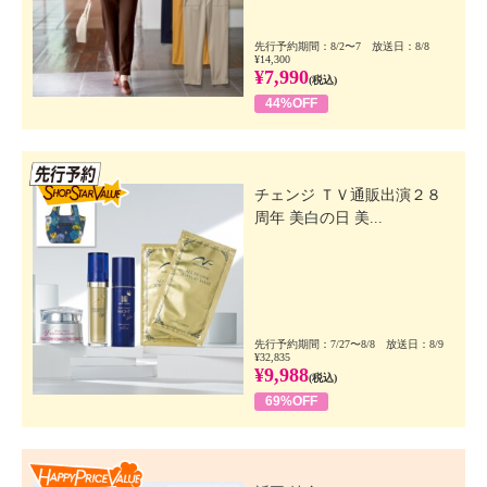
先行予約期間：8/2〜7 放送日：8/8
¥14,300
¥7,990
(税込)
44%OFF
先行SSV
チェンジ ＴＶ通販出演２８
周年 美白の日 美...
先行予約期間：7/27〜8/8 放送日：8/9
¥32,835
¥9,988
(税込)
69%OFF
Happy Price Value