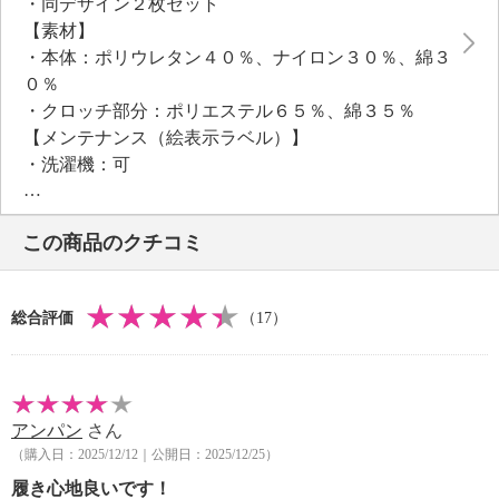
・同デザイン２枚セット
【素材】
・本体：ポリウレタン４０％、ナイロン３０％、綿３
０％
・クロッチ部分：ポリエステル６５％、綿３５％
【メンテナンス（絵表示ラベル）】
・洗濯機：可
・漂白処理：塩素系・酸素系漂白不可
・タンブル乾燥：不可
この商品のクチコミ
・自然乾燥：日陰の吊り干し
・アイロン仕上げ：不可
・ドライクリーニング：不可
総合評価
（17）
【メンテナンス（ケアラベル）】
・ネット使用
【原産国（地）】
・中国製
アンパン
さん
（購入日：2025/12/12｜公開日：2025/12/25）
※普段と同じサイズをおすすめ
※販売色 ：セット内容（各１計２枚）
履き心地良いです！