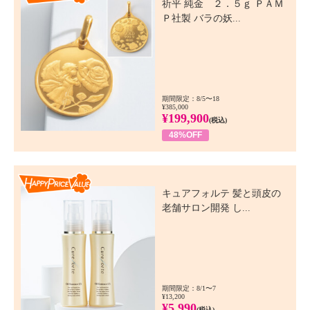
祈平 純金 ２．５ｇ ＰＡＭ
Ｐ社製 バラの妖...
期間限定：8/5〜18
¥385,000
¥199,900
(税込)
48%OFF
Happy Price Value
キュアフォルテ 髪と頭皮の
老舗サロン開発 し...
期間限定：8/1〜7
¥13,200
¥5,990
(税込)