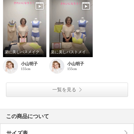
楽に美しバスメイク《素材編》
楽に美しバストメイク《パターン編》
小山明子
小山明子
155cm
155cm
一覧を見る
この商品について
サイズ表