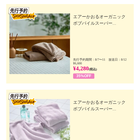
先行SSV
エアーかおるオーガニック
ボブパイルスーパー...
先行予約期間：8/7〜11 放送日：8/12
¥6,600
¥4,280
(税込)
35%OFF
先行SSV
エアーかおるオーガニック
ボブパイルスーパー...