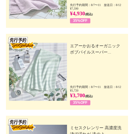
先行予約期間：8/7〜11 放送日：8/12
¥7,590
¥4,930
(税込)
35%OFF
先行SSV
エアーかおるオーガニック
ボブパイルスーパー...
先行予約期間：8/7〜11 放送日：8/12
¥5,720
¥3,700
(税込)
35%OFF
先行SSV
ミセスクレンリー 高濃度洗