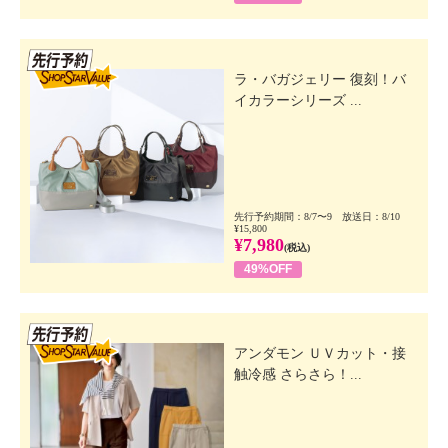
先行SSV
ラ・バガジェリー 復刻！バ
イカラーシリーズ ...
先行予約期間：8/7〜9 放送日：8/10
¥15,800
¥7,980
(税込)
49%OFF
先行SSV
アンダモン ＵＶカット・接
触冷感 さらさら！...