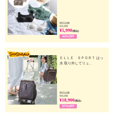
明日以降
¥10,890
¥5,990
(税込)
44%OFF
SHOP STAR VALUE
ＥＬＬＥ ＳＰＯＲＴ はっ
水 取り外してリュ...
明日以降
¥44,000
¥18,900
(税込)
57%OFF