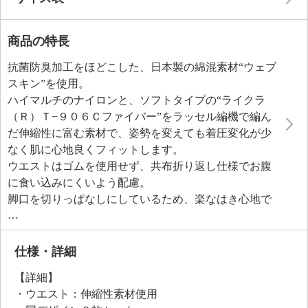
商品の特長
抗菌防臭加工をほどこした、日本製の綿混素材“ウェブ
スキン”を使用。
ハイマルチのナイロンと、ソフトタイプの“ライクラ
（Ｒ）Ｔ−９０６Ｃファイバー”をラッセル編機で編ん
だ伸縮性に富む素材で、姿勢を変えても着圧変化が少
なく肌に心地良くフィットします。
ウエストはゴムを使用せず、共布折り返し仕様でお腹
に食い込みにくいよう配慮。
脚口を切りっぱなしにしているため、楽なはき心地で
す。
クロッチ部分は綿混素材使用し、フラシ仕様のため羽
根つきシートなどの使用時に便利（クロッチ部分の布
仕様・詳細
には抗菌加工なし）。
【詳細】
肌当たりを考慮してプリントネームを採用。
・ウエスト：伸縮性素材使用