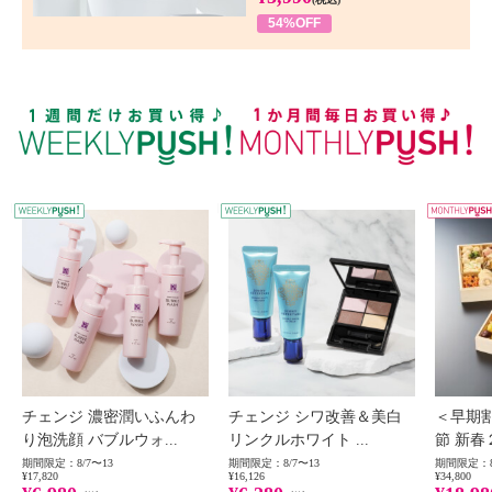
54%OFF
WEEKLY PUSH
W
チェンジ 濃密潤いふんわ
チェンジ シワ改善＆美白
＜早期
り泡洗顔 バブルウォ...
リンクルホワイト ...
節 新春
期間限定：8/7〜13
期間限定：8/7〜13
期間限定：8
¥17,820
¥16,126
¥34,800