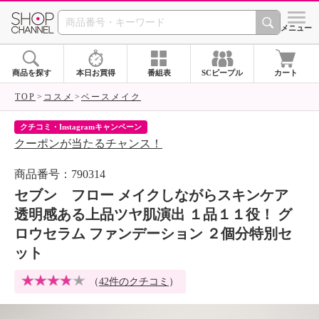
SHOP CHANNEL 
メニュー
商品を探す
本日お買得
番組表
SCピープル
カート
TOP
コスメ
ベースメイク
クチコミ・Instagramキャンペーン
ネ
クーポンが当たるチャンス！
ネ
商品番号：790314
セブン フロー メイクしながらスキンケア
透明感ある上品ツヤ肌演出 １品１１役！ グ
ロウセラム ファンデーション ２個分特別セ
ット
（
42件のクチコミ
）