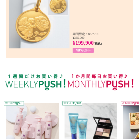
期間限定：8/5〜18
¥385,000
¥199,900
(税込)
48%OFF
WEEKLY PUSH
W