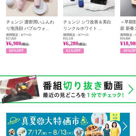
チェンジ 濃密潤いふんわ
チェンジ シワ改善＆美白
＜早期
り泡洗顔 バブルウォ...
リンクルホワイト ...
節 新春
期間限定：8/7〜13
期間限定：8/7〜13
期間限定：8
¥17,820
¥16,126
¥34,800
¥6,980
¥6,280
¥18,98
(税込)
(税込)
60%OFF
61%OFF
45%OF