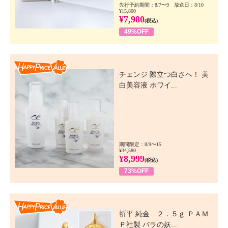
先行予約期間：8/7〜9 放送日：8/10
¥15,800
¥7,980
(税込)
49%OFF
Happy Price Value
チェンジ 際立つ白さへ！ 美
白美容液 ホワイ...
期間限定：8/9〜15
¥34,580
¥8,999
(税込)
73%OFF
Happy Price Value
祈平 純金 ２．５ｇ ＰＡＭ
Ｐ社製 バラの妖...