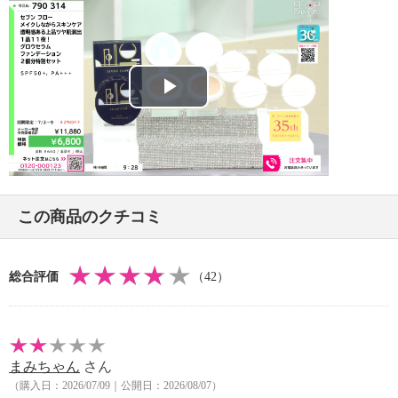
【原産国（地）】
＜配合／無配合表示＞
・日本製
合成香料不使用、ノンアルコール、タール系色素不使
用、紫外線吸収剤不使用
＜セブン フロー グロウセラム ファンデーショ
ン ケース＞
Play
【内容】
・セブン フロー グロウセラム ファンデーショ
Video
ン ケース
【保証（有無）、保証期間】
・なし
この商品のクチコミ
【原産国（地）】
・日本製
総合評価
（42）
＜セブン フロー グロウセラム ファンデーショ
ン パフ ２個入＞
【内容】
・２個入
まみちゃん
さん
【保証（有無）、保証期間】
（購入日：2026/07/09｜公開日：2026/08/07）
・なし