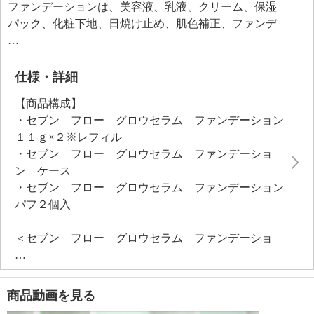
ファンデーションは、美容液、乳液、クリーム、保湿
パック、化粧下地、日焼け止め、肌色補正、ファンデ
ーション、コンシーラー、パウダー、ハイライトの１
品１１役。
高密着、薄膜カバー、仕上がりキープのマグネットス
仕様・詳細
キンフィット設計を採用。
【商品構成】
日本人の肌になじむイエローレッドパウダー（酸化
・セブン フロー グロウセラム ファンデーション
鉄）を配合、日本人の肌色を研究し尽くし、どなたに
１１ｇ×２※レフィル
でも合いやすい黄みの赤を独自開発しました。
・セブン フロー グロウセラム ファンデーショ
石けんオフが可能（本品のみ使用の場合クレンジング
ン ケース
不要）。
・セブン フロー グロウセラム ファンデーション
３種のソフトフォーカスパウダー（マグネットパウダ
パフ２個入
ー（ＨＤＩ／トリメチロールヘキシルラクトン）クロ
スポリマー）、くすみ飛ばしパウダー（炭酸Ｃａ）、
＜セブン フロー グロウセラム ファンデーショ
毛穴・シワぼかしパウダー（シリカ））を配合し、メ
ン １１ｇ ※レフィル＞
イク効果で軽やかに自然に肌悩みをカバー。
【内容】
美容成分９５．４％（※水、メイクアップ成分含む）
※レフィル
配合。
商品動画を見る
・付属品：パフ
【グロウセラム ファンデーション】