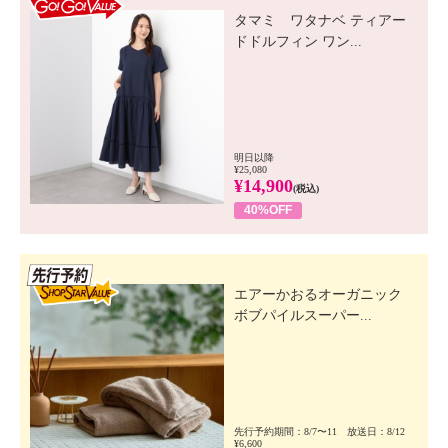
タマミ ワタナベ ティアー
ドドルフィン ワン...
明日以降
¥25,080
¥14,900
(税込)
40%OFF
先行SSV
エアーかおるオーガニック
ボブパイルスーパー...
先行予約期間：8/7〜11 放送日：8/12
¥6,600