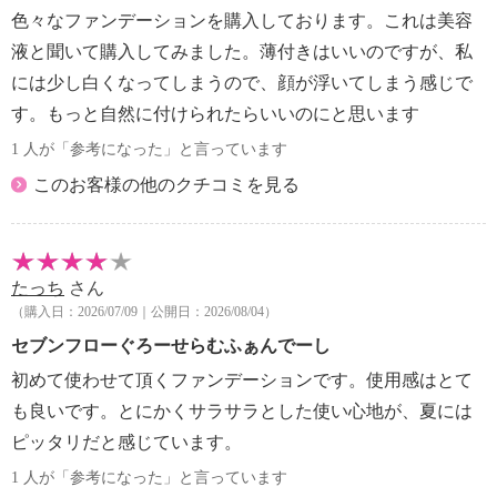
色々なファンデーションを購入しております。これは美容
【原産国（地）】
・韓国製
液と聞いて購入してみました。薄付きはいいのですが、私
には少し白くなってしまうので、顔が浮いてしまう感じで
す。もっと自然に付けられたらいいのにと思います
1 人が「参考になった」と言っています
このお客様の他のクチコミを見る
たっち
さん
（購入日：2026/07/09｜公開日：2026/08/04）
セブンフローぐろーせらむふぁんでーし
初めて使わせて頂くファンデーションです。使用感はとて
も良いです。とにかくサラサラとした使い心地が、夏には
ピッタリだと感じています。
1 人が「参考になった」と言っています