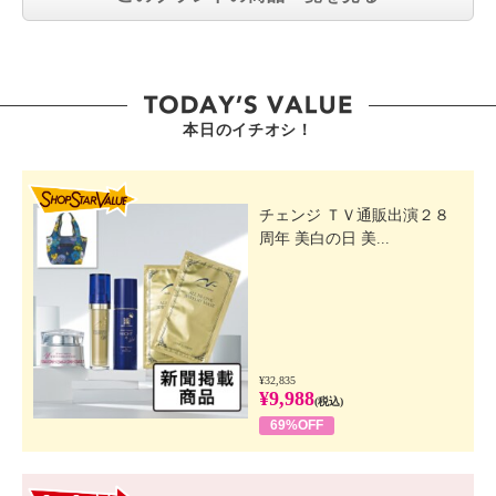
本日のイチオシ！
SHOP STAR VALUE
チェンジ ＴＶ通販出演２８
周年 美白の日 美...
¥32,835
¥9,988
(税込)
69%OFF
GO! GO! VALUE