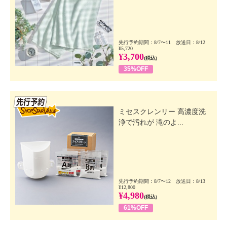
先行予約期間：8/7〜11 放送日：8/12
¥5,720
¥3,700
(税込)
35%OFF
先行SSV
ミセスクレンリー 高濃度洗
浄で汚れが 滝のよ...
先行予約期間：8/7〜12 放送日：8/13
¥12,800
¥4,980
(税込)
61%OFF