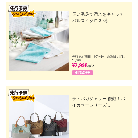
先行SSV
長い毛足で汚れをキャッチ
パルスイクロス 薄...
先行予約期間：8/7〜10 放送日：8/11
¥5,940
¥2,998
(税込)
49%OFF
先行SSV
ラ・バガジェリー 復刻！バ
イカラーシリーズ ...