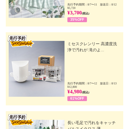
先行予約期間：8/7〜11 放送日：8/12
¥5,720
¥3,700
(税込)
35%OFF
先行SSV
ミセスクレンリー 高濃度洗
浄で汚れが 滝のよ...
先行予約期間：8/7〜12 放送日：8/13
¥12,800
¥4,980
(税込)
61%OFF
先行SSV
長い毛足で汚れをキャッチ
パルスイクロス 薄...