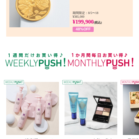
期間限定：8/5〜18
¥385,000
¥199,900
(税込)
48%OFF
WEEKLY PUSH
W