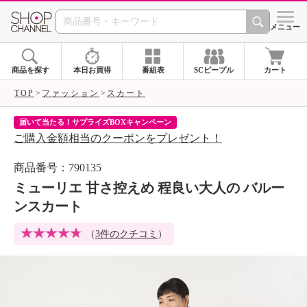
SHOP CHANNEL 
メニュー
商品を探す
本日お買得
番組表
SCピープル
カート
TOP
ファッション
スカート
届いて当たる！サプライズBOXキャンペーン
ク
ご購入金額相当のクーポンをプレゼント！
ク
商品番号：790135
ミューリエ 甘さ控えめ 程良い大人の バルー
ンスカート
（
3件のクチコミ
）