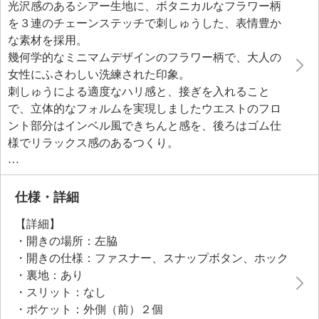
光沢感のあるシアー生地に、ボタニカルなフラワー柄
を３連のチェーンステッチで刺しゅうした、表情豊か
な素材を採用。
幾何学的なミニマムデザインのフラワー柄で、大人の
女性にふさわしい洗練された印象。
刺しゅうによる適度なハリ感と、接ぎを入れること
で、立体的なフォルムを実現しましたウエストのフロ
ント部分はインベル風できちんと感を、後ろはゴム仕
様でリラックス感のあるつくり。
裾裏部分にゴムを用いギャザーを寄せて、内側に引き
込むことでふわっと軽やかなバルーンシルエットに仕
上げました。
仕様・詳細
裏地は伸縮性があり肌触りの良いトリコット素材を使
【詳細】
用しています。
・開きの場所：左脇
・開きの仕様：ファスナー、スナップボタン、ホック
・裏地：あり
・スリット：なし
・ポケット：外側（前）２個