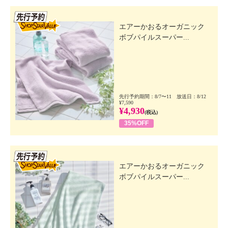
先行SSV
エアーかおるオーガニック
ボブパイルスーパー...
先行予約期間：8/7〜11 放送日：8/12
¥7,590
¥4,930
(税込)
35%OFF
先行SSV
エアーかおるオーガニック
ボブパイルスーパー...