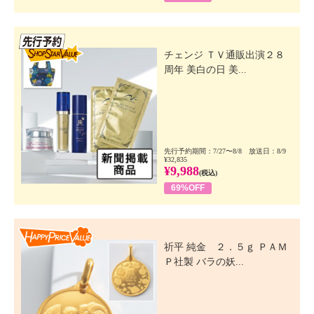
先行SSV
チェンジ ＴＶ通販出演２８
周年 美白の日 美...
先行予約期間：7/27〜8/8 放送日：8/9
¥32,835
¥9,988
(税込)
69%OFF
Happy Price Value
祈平 純金 ２．５ｇ ＰＡＭ
Ｐ社製 バラの妖...