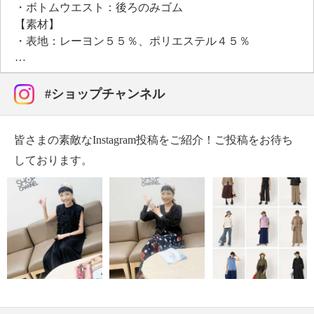
・ボトムウエスト：後ろのみゴム
【素材】
・表地：レーヨン５５％、ポリエステル４５％
・裏地：ポリエステル１００％
【メンテナンス（絵表示ラベル）】
・洗濯機：可
#ショップチャンネル
・漂白処理：塩素系・酸素系漂白不可
・タンブル乾燥：不可
皆さまの素敵なInstagram投稿をご紹介！ご投稿をお待ち
・自然乾燥：日陰の吊り干し
・アイロン仕上げ：不可
しております。
・ドライクリーニング：石油系ドライクリーニング可
・ウエットクリーニング：可
【メンテナンス（ケアラベル）】
・水や汗などによる色落ち、色移り注意
・摩擦による色落ち、色移り注意
・過度な力をかけない
・ネット使用
【原産国（地）】
・中国製