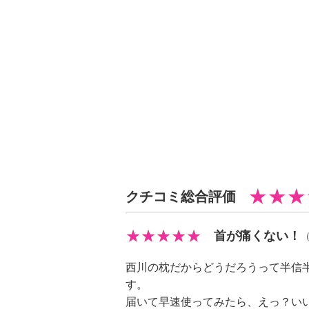
【サイズ】
・本体：約横６３×縦４１×マチ７ｃ
高さ調節シート装着時）
・高さ調節シート：約高さ１ｃｍ
【重さ】
・本体：約８８０ｇ（エアーサイク
着時）
【メンテナンス（絵表示ラベル）】
・洗濯機：可
・漂白処理：塩素系・酸素系漂白不
クチコミ総合評価
・タンブル乾燥：不可
・自然乾燥：日陰の平干し
首が痛くない！
・アイロン仕上げ：不可
・ドライクリーニング：石油系ドラ
西川の枕だからどうだろうって半信
【メンテナンス（ケアラベル）】
す。
・ドラム式洗濯機では洗えない場合
届いて早速使ってみたら、えっ？い