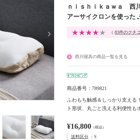
ｎｉｓｈｉｋａｗａ 西川
アーサイクロンを使った 
（
83件のクチ
西川寝具の商品一覧を見る
商品番号：789821
ふわもち触感＆しっかり支える
ト形状、丸ごと洗える利便性も
¥16,800
（税込）
送料区分
：S