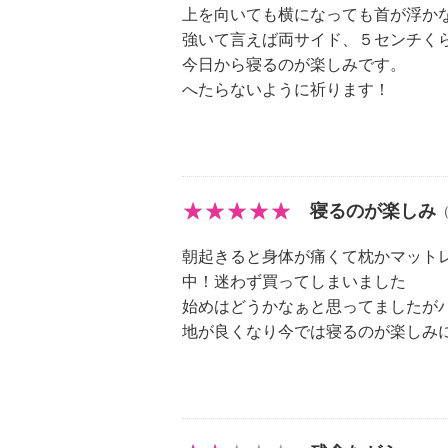
の取扱説明書を確認する
上を向いても横になっても首が浮か
【原産国（地）】
強いて言えば両サイド、５センチく
・側縫製：中国製
今日から寝るのが楽しみです。
・製品仕上げ：日本
へたらないように祈ります！
寝るのが楽しみ
朝起きると身体が痛くて枕かマット
中！迷わず買ってしまいました
始めはどうかなぁと思ってましたが
地が良くなり今では寝るのが楽しみ