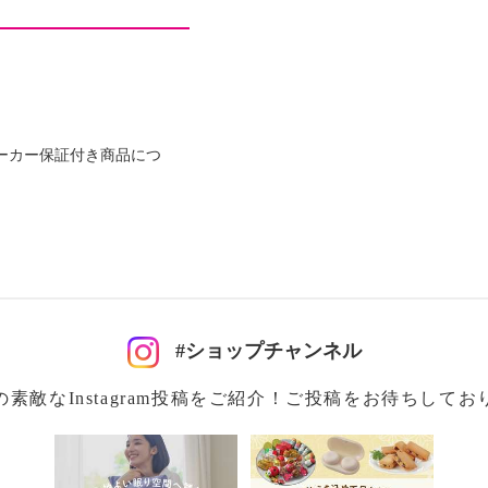
を埋めて首元にフィット
を装着した状態でお届け
方は、調整シートを抜い
ーカー保証付き商品につ
い季節も清潔に使えます
ップデート！
％
５％
#ショップチャンネル
の素敵なInstagram投稿をご紹介！ご投稿をお待ちしてお
０％
００％