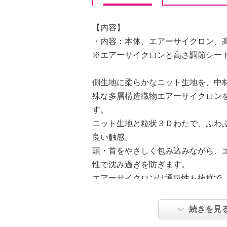
【内容】
・内容：本体、エアーサイクロン、
※エアーサイクロンと高さ調節シー
側生地に柔らかなニット生地を、中
殊な多層構造織物エアーサイクロン
す。
ニット生地と粒状３Ｄわたで、ふわ
良い触感。
頭・首をやさしく包み込みながら、
性で沈み過ぎを防ぎます。
エアーサイクロンは通気性も抜群で
しやすい粒状３Ｄわたとあいまって
お休みいただけます。
続きを見
首部分に少し出っ張りがある、特殊