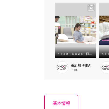
ｎｉｓｈｉｋａｗａ 西川 涼やか＆心地よい弾力！ エアーサイクロンを使った ふわもちエアロパフピロー
番組切り抜き
－ cm
基本情報