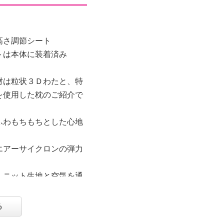
高さ調節シート
トは本体に装着済み
材は粒状３Ｄわたと、特
を使用した枕のご紹介で
ふわもちもちとした心地
エアーサイクロンの弾力
、ニット生地と空気を通
、ムレにくく年中快適に
る
レッジ形状もポイント。