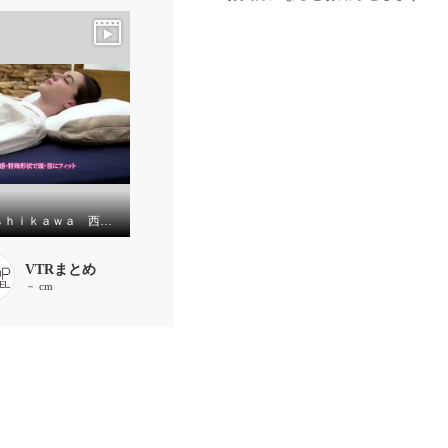
ｎｉｓｈｉｋａｗａ 西川 涼やか＆心地よい弾力！ エアーサイクロンを使った ふわもちエアロパフピロー
VTRまとめ
－ cm