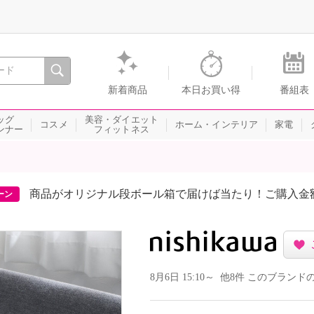
間を。通販・テレビショッピングのショップチャンネル
新着商品
本日お買い得
番組表
ッグ
美容・ダイエット
コスメ
ホーム・インテリア
家電
ンナー
フィットネス
商品がオリジナル段ボール箱で届けば当たり！ご購入金
ーン
8月6日 15:10～ 他8件 このブラ