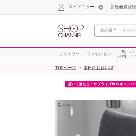
マイメニュー
新規会員登録
心おどる、瞬
靴・バ
ジュエリー
ファッション
小物・イ
SALE
>
TOPページ
本日のお買い得
ンを2回プレゼント！
届いて当たる！サプライズBOXキャンペ
Zoom