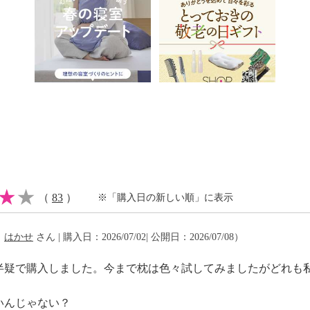
ｍ（エアーサイクロン、
ロン、高さ調節シート装
可
（
83
）
※「購入日の新しい順」に表示
（
はかせ
さん | 購入日：2026/07/02| 公開日：2026/07/08）
イクリーニング可
半疑で購入しました。今まで枕は色々試してみましたがどれも
がある。詳しくは洗濯機
いんじゃない？