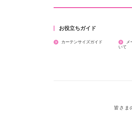
ネックサポートゾーンが首のすき間
し、心地よく首を支えてくれます。
取り外し可能な高さ調整シート１枚
するので、“少し高いかな“と感じた
お役立ちガイド
ていただくことも可能。
カーテンサイズガイド
メ
洗濯機で洗えるので、汗をかきやす
いて
（ネット使用）。
毎日使うまくらを心地よく快適にア
【素材】
・本体：表面＝ポリエステル１００
中仕切＝ポリエステル６５％、綿３
裏面・マチ＝綿１００％
詰物＝ポリエステル１００％
皆さま
・エアーサイクロン：側地＝綿１０
詰物＝ポリエステル１００％
・高さ調節シート：ポリエステル１