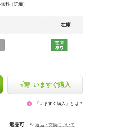
料無料［
詳細
］
在庫
いますぐ購入
「いますぐ購入」とは？
返品可
※
返品・交換について