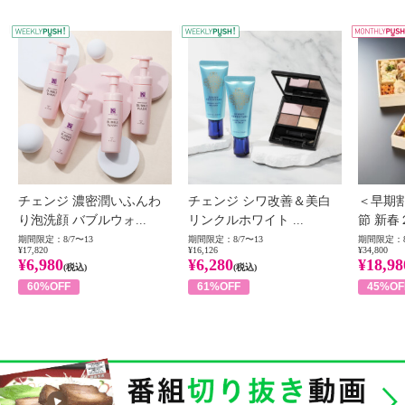
WEEKLY PUSH
W
チェンジ 濃密潤いふんわ
チェンジ シワ改善＆美白
＜早期
り泡洗顔 バブルウォ...
リンクルホワイト ...
節 新春
期間限定：8/7〜13
期間限定：8/7〜13
期間限定：8
¥17,820
¥16,126
¥34,800
¥6,980
¥6,280
¥18,98
(税込)
(税込)
60%OFF
61%OFF
45%OF