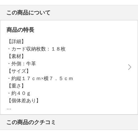
この商品について
商品の特長
【詳細】
・カード収納枚数：１８枚
【素材】
・外側：牛革
【サイズ】
・約縦１７ｃｍ×横７．５ｃｍ
【重さ】
・約４０ｇ
【個体差あり】
・個体差あり
【原産国（地）】
この商品のクチコミ
・中国製