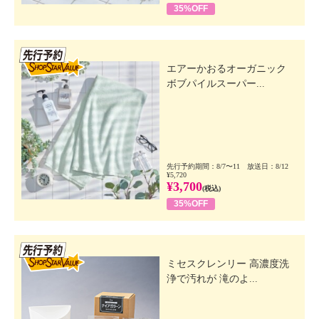
35%OFF
先行SSV
エアーかおるオーガニック
ボブパイルスーパー...
先行予約期間：8/7〜11 放送日：8/12
¥5,720
¥3,700
(税込)
35%OFF
先行SSV
ミセスクレンリー 高濃度洗
浄で汚れが 滝のよ...