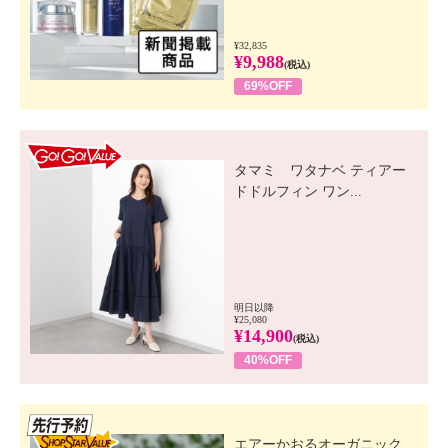
¥32,835
¥9,988
(税込)
69%OFF
GO! GO! VALUE
タマミ ワタナベ ティアー
ドドルフィン ワン...
明日以降
¥25,080
¥14,900
(税込)
40%OFF
先行SSV
エアーかおるオーガニック