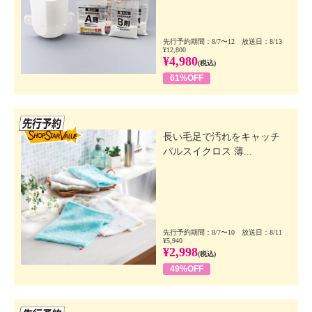
先行予約期間：8/7〜12 放送日：8/13
¥12,800
¥4,980
(税込)
61%OFF
先行SSV
長い毛足で汚れをキャッチ
パルスイクロス 薄...
先行予約期間：8/7〜10 放送日：8/11
¥5,940
¥2,998
(税込)
49%OFF
先行SSV