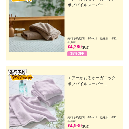
ボブパイルスーパー...
先行予約期間：8/7〜11 放送日：8/12
¥6,600
¥4,280
(税込)
35%OFF
先行SSV
エアーかおるオーガニック
ボブパイルスーパー...
先行予約期間：8/7〜11 放送日：8/12
¥7,590
¥4,930
(税込)