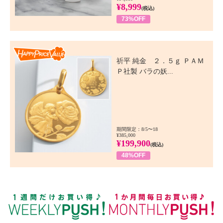
¥8,999
(税込)
73%OFF
Happy Price Value
祈平 純金 ２．５ｇ ＰＡＭ
Ｐ社製 バラの妖...
期間限定：8/5〜18
¥385,000
¥199,900
(税込)
48%OFF