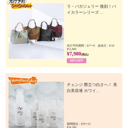
ラ・バガジェリー 復刻！バ
イカラーシリーズ ...
先行予約期間：8/7〜9 放送日：8/10
¥15,800
¥7,980
(税込)
49%OFF
Happy Price Value
チェンジ 際立つ白さへ！ 美
白美容液 ホワイ...
期間限定：8/9〜15
¥34,580