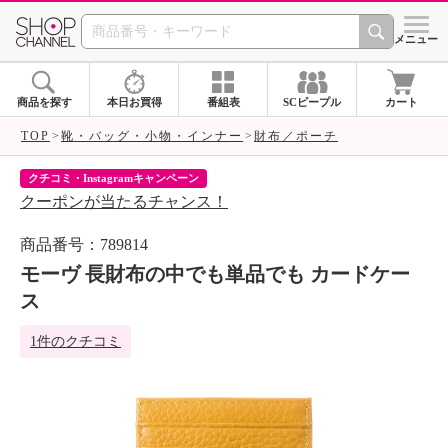
SHOP CHANNEL 
メニュー
商品を探す
本日お買得
番組表
SCピープル
カート
TOP
靴・バッグ・小物・インナー
財布／ポーチ
クチコミ・Instagramキャンペーン
ネ
クーポンが当たるチャンス！
ネ
商品番号：789814
モーヴ 長財布の中でも単品でも カードケー
ス
1件のクチコミ