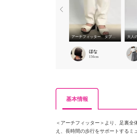
【エムズスタイル/異素材切替バックフレアージレ】#サイズ比較
アーチフィッター ダブルベルトミュール１３０☆
大人
Abo
ほな
167cm
156cm
基本情報
＜アーチフィッター＞より、足裏全
え、長時間の歩行をサポートするミ