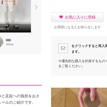
お気に入りに登録
お買得になるとお知らせします
のゆとり
いつものサイズで！
888
888
Abo
162cm
162cm
167cm
をクリックすると再入
ます。
※優先的な購入を約束するもの
をご覧ください。
体と足趾への負担をおさ
ュールのご紹介です。