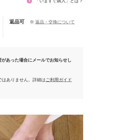
「いますぐ購入」とは？
返品可
※
返品・交換について
【エムズスタイル/異素材切替バックフレアージレ】#サイズ比較
アーチフィッター ダブルベルトミュール１３０☆
大人のゆとり
ほな
888
156cm
162cm
荷があった場合にメールでお知らせし
ではありません。詳細は
ご利用ガイド