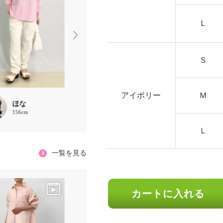
Ｌ
Ｓ
アイボリー
Ｍ
ほな
888
ほな
156cm
162cm
156cm
Ｌ
一覧を見る
カートに入れる