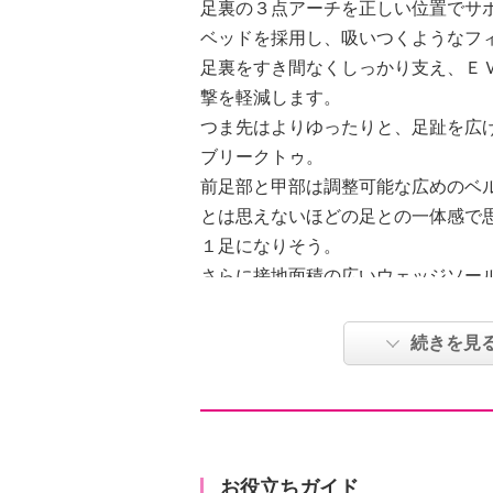
足裏の３点アーチを正しい位置でサ
ベッドを採用し、吸いつくようなフ
足裏をすき間なくしっかり支え、Ｅ
撃を軽減します。
つま先はよりゆったりと、足趾を広
ブリークトゥ。
前足部と甲部は調整可能な広めのベ
とは思えないほどの足との一体感で
１足になりそう。
さらに接地面積の広いウェッジソー
定した歩行をサポート。
立体感と華やかさを演出するスネー
続きを見
ます。
【詳細】
・トゥ：オープン（オブリーク）
・ヒール：ウェッジ
お役立ちガイド