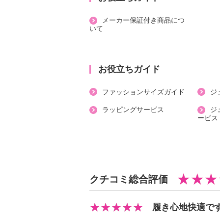
【素材】
メーカー保証付き商品につ
・外側：合成皮革、人工皮革
いて
・内側：ポリウレタン、ポリエステ
・インソール：ＥＶＡ、他
・アウトソール：合成底、ＥＶＡ
お役立ちガイド
【サイズ（ワイズ）】
・Ｅ〜４Ｅ
ファッションサイズガイド
ジ
【サイズ（その他）】
ラッピングサービス
ジ
・ヒールの高さ：約５ｃｍ
ービス
・前側着地点厚み：約３ｃｍ
・高低差：約２ｃｍ
【重さ】
・片足約２６０ｇ（サイズにより多
クチコミ総合評価
【メンテナンス】
※詳細は取扱説明書参照
履き心地快適で
【使用上の注意】