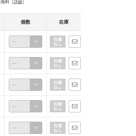
料無料［
詳細
］
個数
在庫