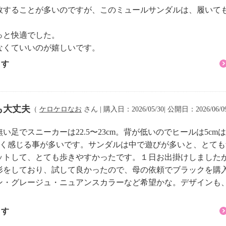
敗することが多いのですが、このミュールサンダルは、履いて
目的外の使用はしない
る
っと快適でした。
を起こされ、痛みを感
なくていいのが嬉しいです。
ます
の方
の腰に障害をお持ちの
も大丈夫
（
ケロケロなお
さん | 購入日：2026/05/30| 公開日：2026/06/
の、湿疹等の異常があ
足でスニーカーは22.5〜23cm。背が低いのでヒールは5c
きく感じる事が多いです。サンダルは中で遊びが多いと、とて
ットして、とても歩きやすかったです。１日お出掛けしました
の形をしており、試して良かったので、母の依頼でブラックを購
ン・グレージュ・ニュアンスカラーなど希望かな。デザインも
ます