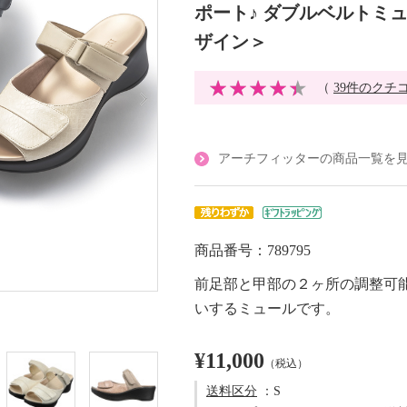
ポート♪ ダブルベルトミュ
ザイン＞
（
39件のクチ
アーチフィッターの商品一覧を
商品番号：789795
前足部と甲部の２ヶ所の調整可
いするミュールです。
¥11,000
（税込）
送料区分
：S