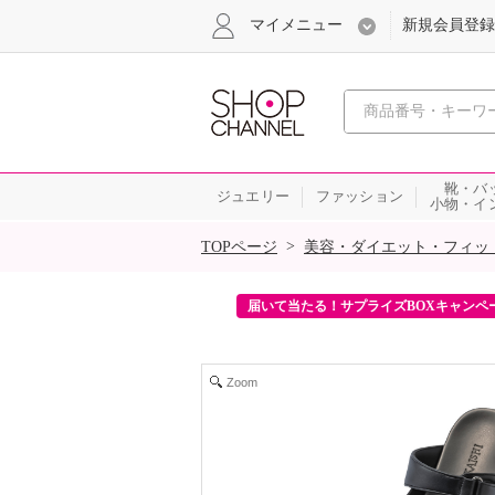
マイメニュー
新規会員登録
心おどる、瞬
靴・バ
ジュエリー
ファッション
小物・イ
SALE
>
TOPページ
美容・ダイエット・フィッ
ンを2回プレゼント！
届いて当たる！サプライズBOXキャンペ
Zoom