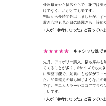
※詳細は取扱説明書参照
外反母趾やら幅広やらで、靴では失
・本品は治療用ではないので、使用
けでなく、足がとても楽です。
・次の方は医師に相談の上、使用す
初日から長時間外出しましたが、ず
・血行障害や糖尿病等から神経障害
履き心地も見た目の綺麗さも、諦め
じにくくなっている方
1 人が「参考になった」と言ってい
・足に障害をお持ちの方や治療中
・腰椎椎間板ヘルニア、慢性腰痛等
方や治療中の方
キャシャな足で
・製品が触れる部分に、傷、腫れも
る方
先月、アイボリー購入。幅も厚みも無い
【その他】
てくることが多く、Sサイズでも大
【同梱書類】
に調整可能で、足裏にも起伏がフィ
・取扱説明書
た。80歳超えの母も同じような足
【原産国（地）】
です。デニムカラーやココアブラウ
・中国製
しいです。
1 人が「参考になった」と言ってい
【目安サイズ】