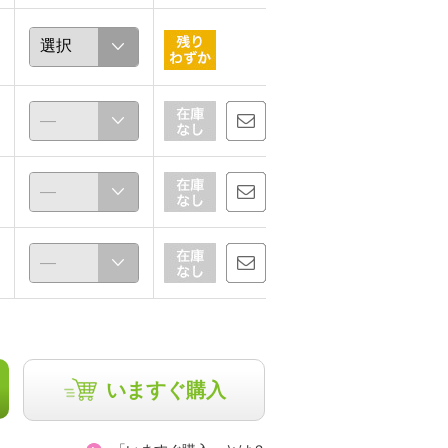
saka
ほな
163cm
156cm
いますぐ購入