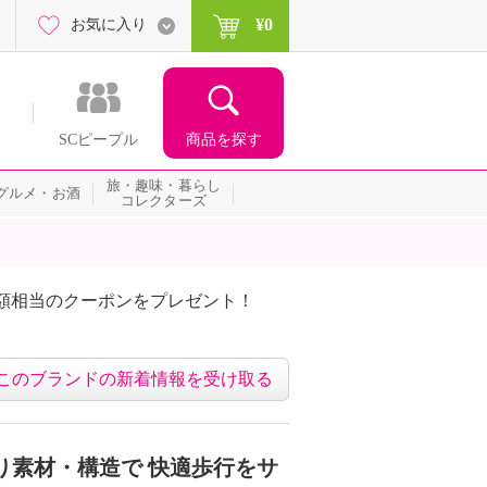
¥0
お気に入り
商品を探す
SCピープル
旅・趣味・暮らし
グルメ・お酒
コレクターズ
額相当のクーポンをプレゼント！
このブランドの新着情報を受け取る
り素材・構造で 快適歩行をサ