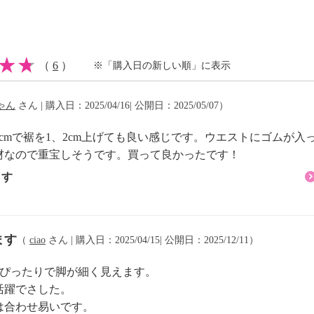
イクリーニング可
（
6
）
※「購入日の新しい順」に表示
ゃん
さん | 購入日：2025/04/16| 公開日：2025/05/07）
5cmで裾を1、2cm上げても良い感じです。ウエストにゴムが
材なので重宝しそうです。買って良かったです！
ます
ます
（
ciao
さん | 購入日：2025/04/15| 公開日：2025/12/11）
型にぴったりで脚が細く見えます。
活躍でさした。
は合わせ易いです。