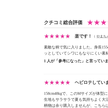
・アイロン仕上げ：可（中温）
・ドライクリーニング：石油系ドラ
・ウエットクリーニング：可
【メンテナンス（ケアラベル）】
クチコミ総合評価
・長時間照射による変退色注意
・単品洗い
楽です！
（
やまち
・摩擦による色落ち、色移り注意
【原産国（地）】
素敵な柄で気に入りました。身長15
・中国製
ッとしていてシワにもなりにくい素
1 人が「参考になった」と言ってい
※普段と同じサイズをおすすめ
ヘビロテしてい
158cm48kgで、このMサイズが体
生地もサラサラで夏も気持ちよく大
柄物は余り購入しませんが、こちら