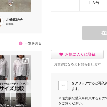
１３号
北條真紀子
Lily
choco
158cm
157cm
160cm
在
一覧を見る
お気に入りに登録
お買得になるとお知らせします
をクリックすると再入
ます。
※優先的な購入を約束するもの
をご覧ください。
【元町ゼラール/フーディブルゾン】サイズ比較