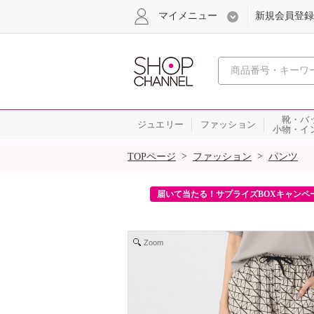
マイメニュー
新規会員登録
心おどる、瞬
靴・バ
ジュエリー
ファッション
小物・イ
SALE
>
>
TOPページ
ファッション
パンツ
ンを2回プレゼント！
届いて当たる！サプライズBOXキャンペ
Zoom