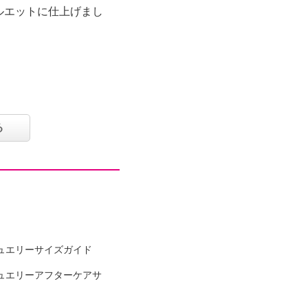
ルエットに仕上げまし
る
ュエリーサイズガイド
可
ュエリーアフターケアサ