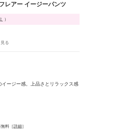
ミフレアー イージーパンツ
ミ
）
を見る
のイージー感。上品さとリラックス感
料無料［
詳細
］