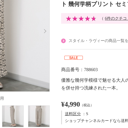
ト 幾何学柄プリント セ
（
6件のクチコ
スタイル・ラヴィーの商品一覧
商品番号：788603
優雅な幾何学模様で魅せる大人
を併せ持つ洗練された一本。
用
¥4,990
（税込）
送料区分
：S
ショップチャンネルカードなら送