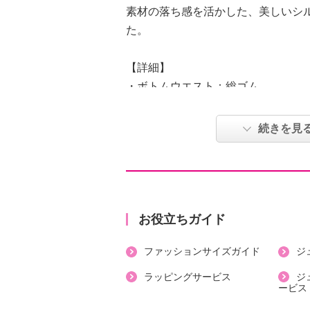
素材の落ち感を活かした、美しいシ
た。
【詳細】
・ボトムウエスト：総ゴム
・裏地：なし
・スリット：なし
続きを見
・ポケット：外側（前）２個
・ウエストにドローストリング入り
【素材】
・ポリエステル１００％
【メンテナンス（絵表示ラベル）】
お役立ちガイド
・手洗い：可
ファッションサイズガイド
ジ
・漂白処理：塩素系・酸素系漂白不
・タンブル乾燥：不可
ラッピングサービス
ジ
ービス
・自然乾燥：日陰の吊り干し