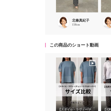
chaki
北條真紀子
157cm
158cm
この商品のショート動画
【スタイル・ラヴィー/チュニックプルオーバー】サイズ比較