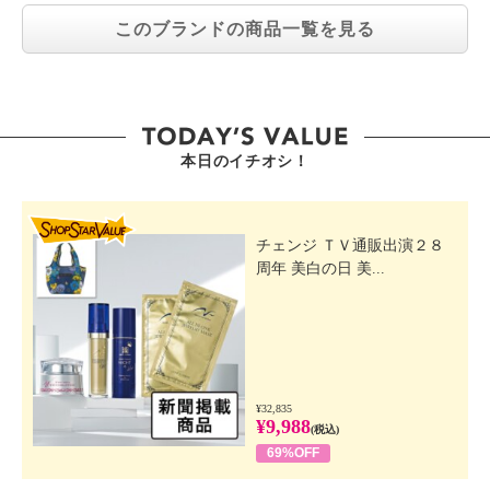
このブランドの商品一覧を見る
本日のイチオシ！
SHOP STAR VALUE
チェンジ ＴＶ通販出演２８
周年 美白の日 美...
¥32,835
¥9,988
(税込)
69%OFF