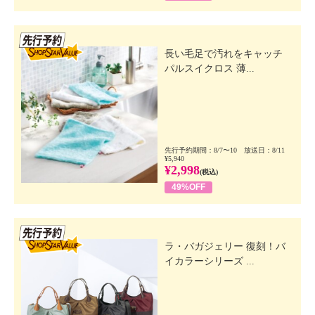
先行SSV
長い毛足で汚れをキャッチ
パルスイクロス 薄...
先行予約期間：8/7〜10 放送日：8/11
¥5,940
¥2,998
(税込)
49%OFF
先行SSV
ラ・バガジェリー 復刻！バ
イカラーシリーズ ...