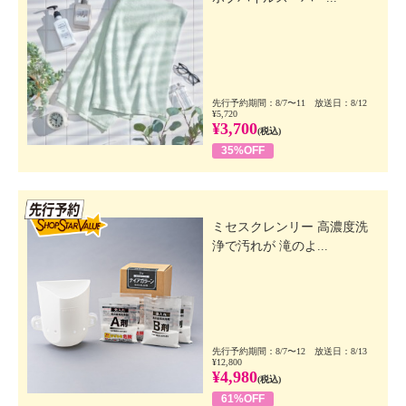
先行予約期間：8/7〜11 放送日：8/12
¥5,720
¥3,700
(税込)
35%OFF
先行SSV
ミセスクレンリー 高濃度洗
浄で汚れが 滝のよ...
先行予約期間：8/7〜12 放送日：8/13
¥12,800
¥4,980
(税込)
61%OFF