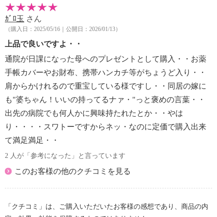
ｶﾞﾛ玉
さん
（購入日：2025/05/16｜公開日：2026/01/13）
上品で良いですよ・・
通院が日課になった母へのプレゼントとして購入・・お薬
手帳カバーやお財布、携帯ハンカチ等がちょうど入り・・
肩からかけれるので重宝している様ですし・・同居の嫁に
も"婆ちゃん！いいの持ってるナァ・"っと褒めの言葉・・
出先の病院でも何人かに興味持たれたとか・・やは
り・・・・スワトーですからネッ・なのに定価で購入出来
て満足満足・・
2 人が「参考になった」と言っています
このお客様の他のクチコミを見る
「クチコミ」は、ご購入いただいたお客様の感想であり、商品の内