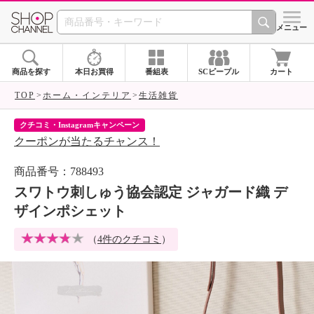
SHOP CHANNEL 
メニュー
商品を探す
本日お買得
番組表
SCピープル
カート
TOP
ホーム・インテリア
生活雑貨
クチコミ・Instagramキャンペーン
ネ
クーポンが当たるチャンス！
ネ
商品番号：788493
スワトウ刺しゅう協会認定 ジャガード織 デ
ザインポシェット
（
4件のクチコミ
）