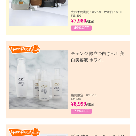
先行予約期間：8/7〜9 放送日：8/10
¥15,800
¥7,980
(税込)
49%OFF
Happy Price Value
チェンジ 際立つ白さへ！ 美
白美容液 ホワイ...
期間限定：8/9〜15
¥34,580
¥8,999
(税込)
73%OFF
Happy Price Value