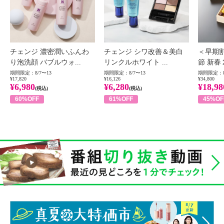
チェンジ 濃密潤いふんわ
チェンジ シワ改善＆美白
＜早期
り泡洗顔 バブルウォ...
リンクルホワイト ...
節 新春
期間限定：8/7〜13
期間限定：8/7〜13
期間限定：8
¥17,820
¥16,126
¥34,800
¥6,980
¥6,280
¥18,98
(税込)
(税込)
60%OFF
61%OFF
45%OF