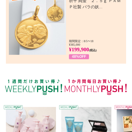
祈平 純金 ２．５ｇ ＰＡＭ
Ｐ社製 バラの妖...
期間限定：8/5〜18
¥385,000
¥199,900
(税込)
48%OFF
WEEKLY PUSH
W