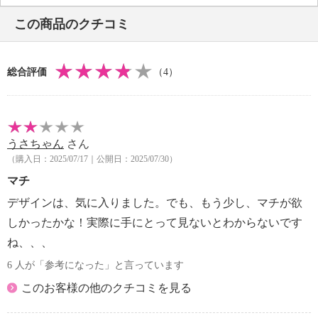
・Ａ４サイズ：不可
この商品のクチコミ
【重さ】
・約１５１ｇ
【使用上の注意】
総合評価
（4）
・過度に重いものや濡れたものを収納しない
・持ち手やファスナーなどを強く引っ張ると破損する
恐れがある
【個体差あり】
うさちゃん
さん
※柄の出方に個体差あり
（購入日：2025/07/17｜公開日：2025/07/30）
【その他】
【同梱書類】
マチ
・ブランドカード
デザインは、気に入りました。でも、もう少し、マチが欲
【原産国（地）】
しかったかな！実際に手にとって見ないとわからないです
・中国製
ね、、、
6 人が「参考になった」と言っています
このお客様の他のクチコミを見る