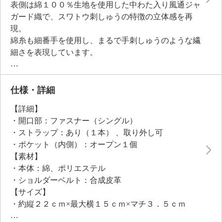
表側は綿１００％生地を使用した中わた入り風通ジャ
ガード織で、スワトウ刺しゅうの特徴の立体感を再
現。
綿糸も細番手を使用し、まるで手刺しゅうのような繊
細さを表現しています。
携帯電話やお薬手帳など、大きなバッグの中で迷子に
なりがちな“大事な身の回りのもの”を入れて使える便
利な一品。
仕様・詳細
長財布も入るサイズ感です。
【詳細】
※お手持ちの財布のサイズによる。
・開口部：ファスナー（シングル）
スワトウの伝統的なデザインを残しながらも現代的に
・ストラップ：あり（１本） 、取り外し可
アレンジしているので、ファッションにコーディネイ
・ポケット（内側）：オープン１個
トしやすくなっています。
【素材】
商品を企画する段階から、刺しゅうに関して国連の文
・本体：綿、ポリエステル
化大使であり、中国無形文化財である康先生からの多
・ショルダーベルト：合成皮革
くのアドバイスを得て、開発した一品。
【サイズ】
毎日の着こなしに、スワトウデザインの優雅なアクセ
・約縦２２ｃｍ×最大横１５ｃｍ×マチ３．５ｃｍ
ントを！
・ストラップ長さ：約１１５ｃｍ〜１２８ｃｍ