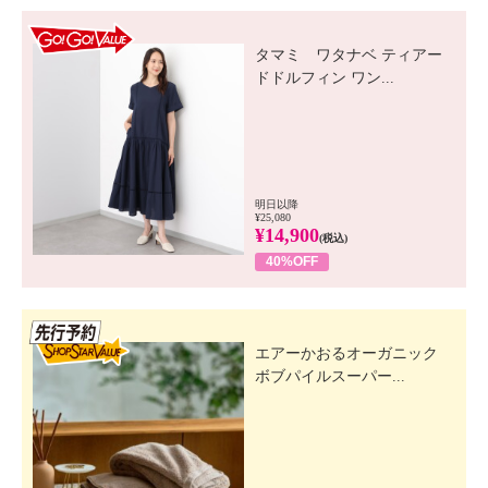
GO! GO! VALUE
タマミ ワタナベ ティアー
ドドルフィン ワン...
明日以降
¥25,080
¥14,900
(税込)
40%OFF
先行SSV
エアーかおるオーガニック
ボブパイルスーパー...