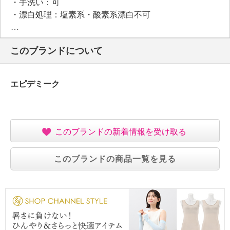
・手洗い：可
・漂白処理：塩素系・酸素系漂白不可
・タンブル乾燥：不可
・自然乾燥：日陰の平干し
このブランドについて
・アイロン仕上げ：不可
・ドライクリーニング：石油系ドライクリーニング可
・ウエットクリーニング：可
エピデミーク
【個体差あり】
・個体差あり
【原産国（地）】
・中国製
このブランドの新着情報を受け取る
このブランドの商品一覧を見る