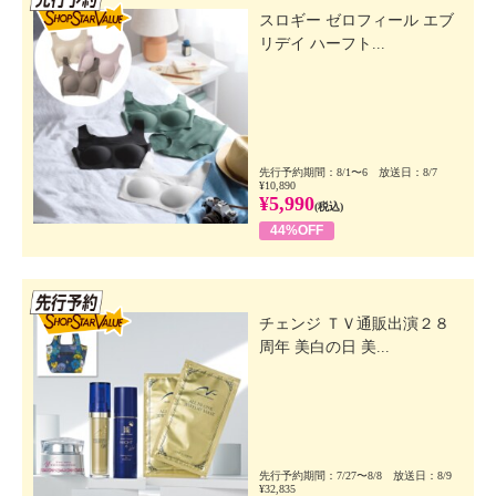
スロギー ゼロフィール エブ
リデイ ハーフト...
先行予約期間：8/1〜6 放送日：8/7
¥10,890
¥5,990
(税込)
44%OFF
先行SSV
チェンジ ＴＶ通販出演２８
周年 美白の日 美...
先行予約期間：7/27〜8/8 放送日：8/9
¥32,835