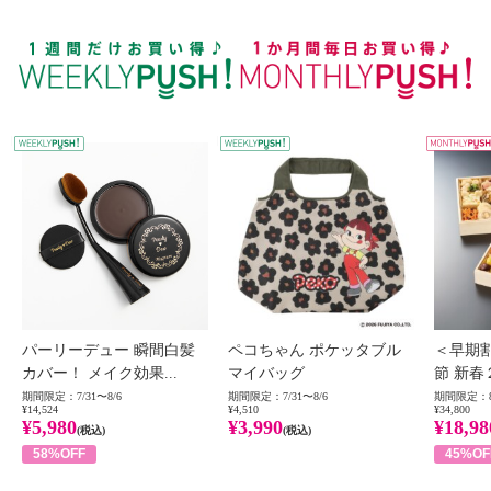
WEEKLY PUSH
W
パーリーデュー 瞬間白髪
ペコちゃん ポケッタブル
＜早期
カバー！ メイク効果...
マイバッグ
節 新春
期間限定：7/31〜8/6
期間限定：7/31〜8/6
期間限定：8
¥14,524
¥4,510
¥34,800
¥5,980
¥3,990
¥18,98
(税込)
(税込)
58%OFF
45%OF