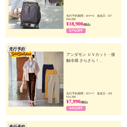
先行予約期間：8/4〜6 放送日：8/7
¥44,000
¥18,900
(税込)
57%OFF
先行SSV
アンダモン ＵＶカット・接
触冷感 さらさら！...
先行予約期間：8/2〜7 放送日：8/8
¥14,300
¥7,990
(税込)
44%OFF
先行SSV