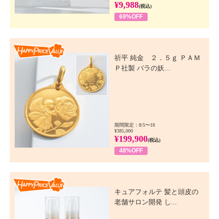
¥9,988
(税込)
69%OFF
Happy Price Value
祈平 純金 ２．５ｇ ＰＡＭ
Ｐ社製 バラの妖...
期間限定：8/5〜18
¥385,000
¥199,900
(税込)
48%OFF
Happy Price Value
キュアフォルテ 髪と頭皮の
老舗サロン開発 し...