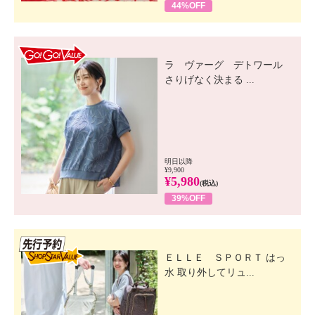
44%OFF
GO! GO! VALUE
ラ ヴァーグ デトワール
さりげなく決まる ...
明日以降
¥9,900
¥5,980
(税込)
39%OFF
先行SSV
ＥＬＬＥ ＳＰＯＲＴ はっ
水 取り外してリュ...