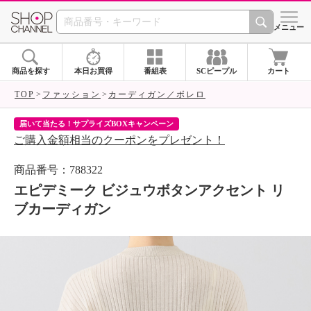
SHOP CHANNEL 
メニュー
商品を探す
本日お買得
番組表
SCピープル
カート
TOP
ファッション
カーディガン／ボレロ
届いて当たる！サプライズBOXキャンペーン
ク
ご購入金額相当のクーポンをプレゼント！
ク
商品番号：788322
エピデミーク ビジュウボタンアクセント リ
ブカーディガン