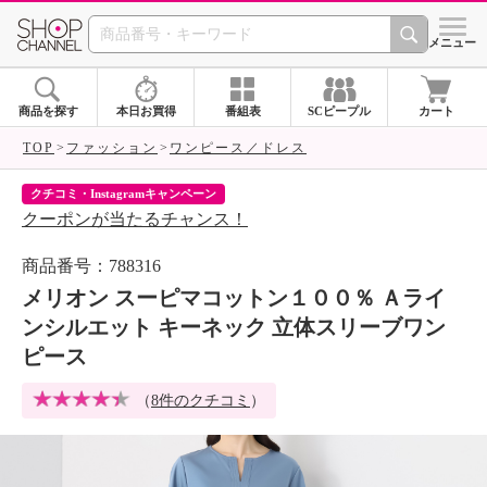
SHOP CHANNEL 
メニュー
商品を探す
本日お買得
番組表
SCピープル
カート
TOP
ファッション
ワンピース／ドレス
クチコミ・Instagramキャンペーン
ネ
クーポンが当たるチャンス！
ネ
商品番号：788316
メリオン スーピマコットン１００％ Ａライ
ンシルエット キーネック 立体スリーブワン
ピース
（
8件のクチコミ
）