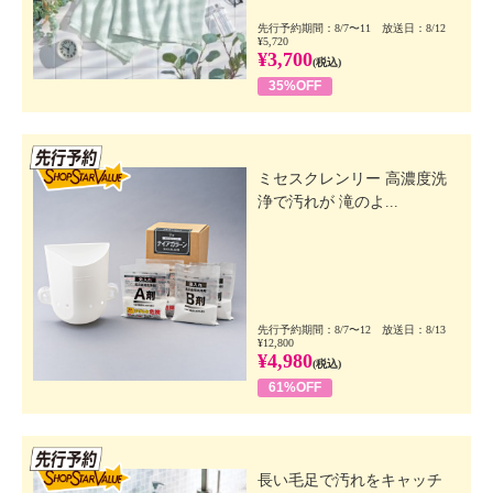
先行予約期間：8/7〜11 放送日：8/12
¥5,720
¥3,700
(税込)
35%OFF
先行SSV
ミセスクレンリー 高濃度洗
浄で汚れが 滝のよ...
先行予約期間：8/7〜12 放送日：8/13
¥12,800
¥4,980
(税込)
61%OFF
先行SSV
長い毛足で汚れをキャッチ