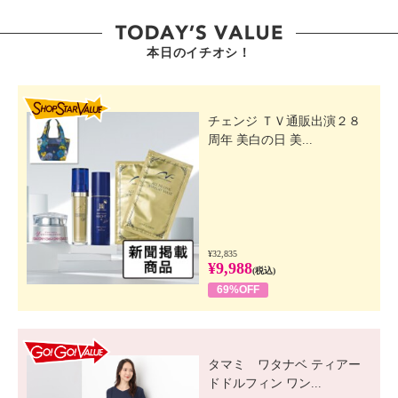
本日のイチオシ！
SHOP STAR VALUE
チェンジ ＴＶ通販出演２８
周年 美白の日 美...
¥32,835
¥9,988
(税込)
69%OFF
GO! GO! VALUE
タマミ ワタナベ ティアー
ドドルフィン ワン...