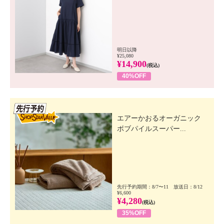
明日以降
¥25,080
¥14,900
(税込)
40%OFF
先行SSV
エアーかおるオーガニック
ボブパイルスーパー...
先行予約期間：8/7〜11 放送日：8/12
¥6,600
¥4,280
(税込)
35%OFF