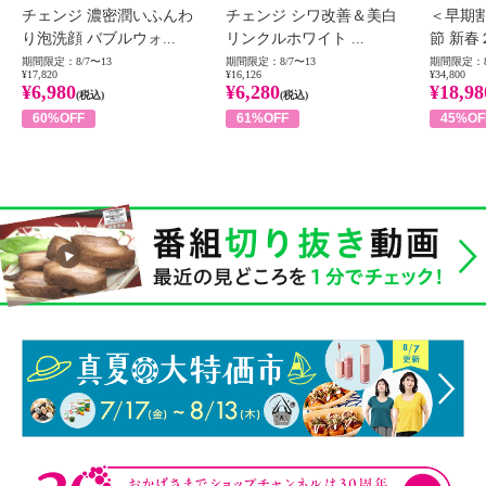
チェンジ 濃密潤いふんわ
チェンジ シワ改善＆美白
＜早期
り泡洗顔 バブルウォ...
リンクルホワイト ...
節 新春
期間限定：8/7〜13
期間限定：8/7〜13
期間限定：8
¥17,820
¥16,126
¥34,800
¥6,980
¥6,280
¥18,98
(税込)
(税込)
60%OFF
61%OFF
45%OF