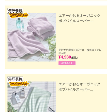
先行SSV
エアーかおるオーガニック
ボブパイルスーパー...
先行予約期間：8/7〜11 放送日：8/12
¥7,590
¥4,930
(税込)
35%OFF
先行SSV
エアーかおるオーガニック
ボブパイルスーパー...