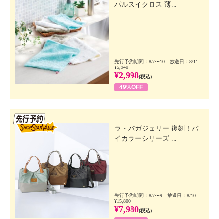
パルスイクロス 薄...
先行予約期間：8/7〜10 放送日：8/11
¥5,940
¥2,998
(税込)
49%OFF
先行SSV
ラ・バガジェリー 復刻！バ
イカラーシリーズ ...
先行予約期間：8/7〜9 放送日：8/10
¥15,800
¥7,980
(税込)