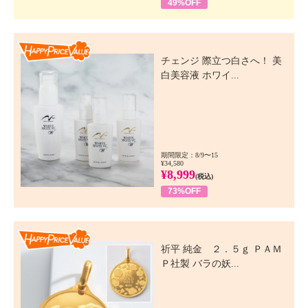
49%OFF
Happy Price Value
チェンジ 際立つ白さへ！ 美
白美容液 ホワイ...
期間限定：8/9〜15
¥34,580
¥8,999
(税込)
73%OFF
Happy Price Value
祈平 純金 ２．５ｇ ＰＡＭ
Ｐ社製 バラの妖...