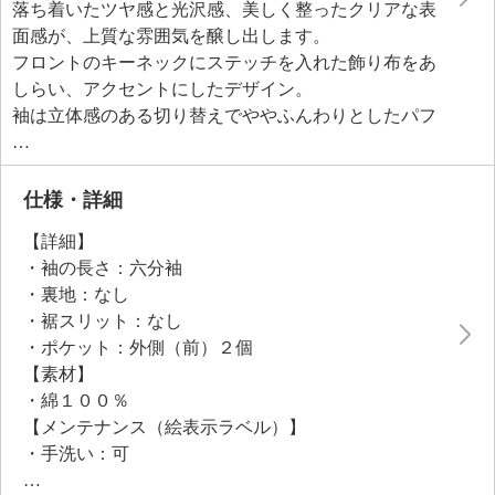
落ち着いたツヤ感と光沢感、美しく整ったクリアな表
面感が、上質な雰囲気を醸し出します。
フロントのキーネックにステッチを入れた飾り布をあ
しらい、アクセントにしたデザイン。
袖は立体感のある切り替えでややふんわりとしたパフ
スリーブに仕立て、二の腕や肩周りをさりげなくカバ
ーしつつ、華奢に見えるよう工夫。
袖口の切り替え部分には挟みパイピングを入れ、ラグ
仕様・詳細
ジュアリーな印象を演出しています。
【詳細】
シルエットは贅沢にたっぷりとボリュームを持たせた
・袖の長さ：六分袖
Ａラインで、さりげなく体形をカバー。
・裏地：なし
・裾スリット：なし
・ポケット：外側（前）２個
【素材】
・綿１００％
【メンテナンス（絵表示ラベル）】
・手洗い：可
・漂白処理：塩素系・酸素系漂白不可