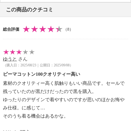
・タンブル乾燥：不可
この商品のクチコミ
・自然乾燥：日陰の吊り干し
・アイロン仕上げ：可（低温）
・ドライクリーニング：石油系ドライクリーニング可
総合評価
（8）
・ウエットクリーニング：可
【メンテナンス（ケアラベル）】
・長時間照射による変退色注意
・水や汗などによる色落ち、色移り注意
ゆうと
さん
・摩擦による色落ち、色移り注意
（購入日：2025/08/23｜公開日：2025/09/08）
【原産国（地）】
・中国製
ピーマコットン100クオリティー高い
素材のクオリティー高く肌触りもいい商品です。セールで
残っていたのが黒だけだったので黒を購入。
ゆったりのデザインで着やすいのですが思いのほかお悔や
み仕様。に感じて…
そのうち着る機会はあるかな。