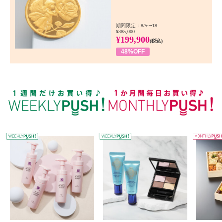
期間限定：8/5〜18
¥385,000
¥199,900
(税込)
48%OFF
WEEKLY PUSH
W