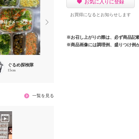
お気に入りに登録
お買得になるとお知らせします
※お召し上がりの際は、必ず商品記
※商品画像には調理例、盛りつけ例
ぐるめ探検隊
ぐるめ探検隊
ぐるめ探
15cm
15cm
15cm
一覧を見る