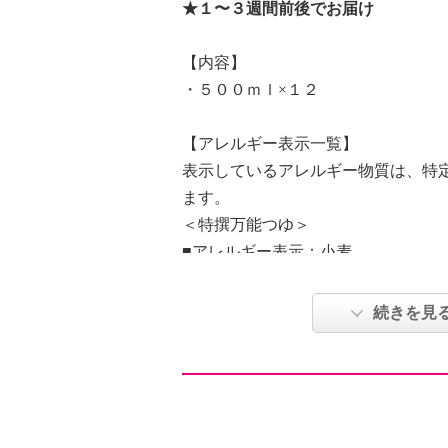
★１〜３週間前後でお届け
【内容】
・５００ｍｌ×１２
【アレルギー表示一覧】
表示しているアレルギー物質は、特
ます。
＜特撰万能つゆ＞
■アレルギー表示：小麦
■コンタミネーション注意喚起表示
続きを見
１６９９年創業、３００余年にわた
いを続けてきた、東京・日本橋のか
んべん＞より、こだわりの万能つゆ
節、特級本醸造醤油、焼きあご、昆
様。それぞれの素材のおいしさを引