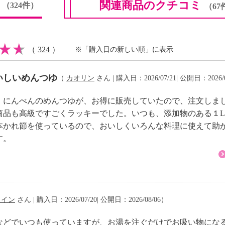
ミ
関連商品のクチコミ
（324件）
（67
（
324
）
※「購入日の新しい順」に表示
いしいめんつゆ
（
カオリン
さん | 購入日：2026/07/21| 公開日：2026/
、にんべんのめんつゆが、お得に販売していたので、注文しま
品も高級ですごくラッキーでした。いつも、添加物のある１Lの
本かれ節を使っているので、おいしくいろんな料理に使えて助
す。
ワイン
さん | 購入日：2026/07/20| 公開日：2026/08/06）
などでいつも使っていますが、お湯を注ぐだけでお吸い物にな