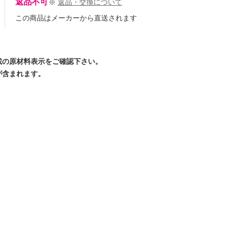
返品不可
※
返品・交換について
この商品はメーカーから直送されます
載の原材料表示をご確認下さい。
が含まれます。
検隊
ぐるめ探検隊
15cm