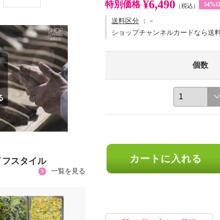
¥6,490
特別価格
54%O
（税込）
送料区分
：－
ショップチャンネルカードなら送
個数
カートに入れる
イフスタイル
一覧を見る