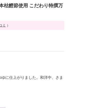
 本枯鰹節使用 こだわり特撰万
チコミ
）
つゆに仕上がりました。和洋中、さま
。