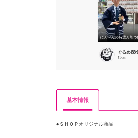
にんべんの特選万能つ
ぐるめ探
15cm
基本情報
●ＳＨＯＰオリジナル商品