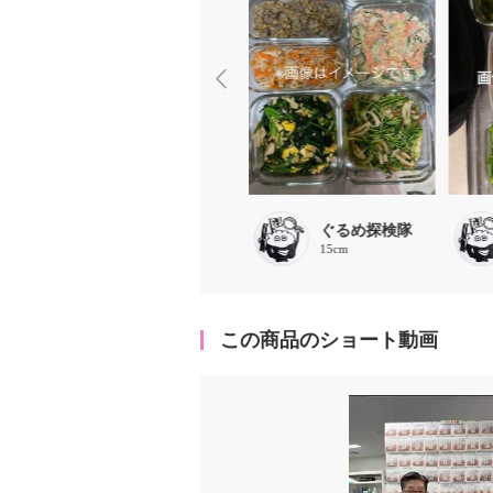
隊
ぐるめ探検隊
ぐるめ探検隊
15cm
15cm
この商品のショート動画