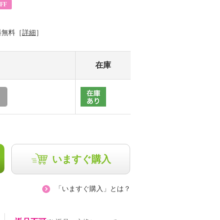
FF
料無料［
詳細
］
在庫
いますぐ購入
「いますぐ購入」とは？