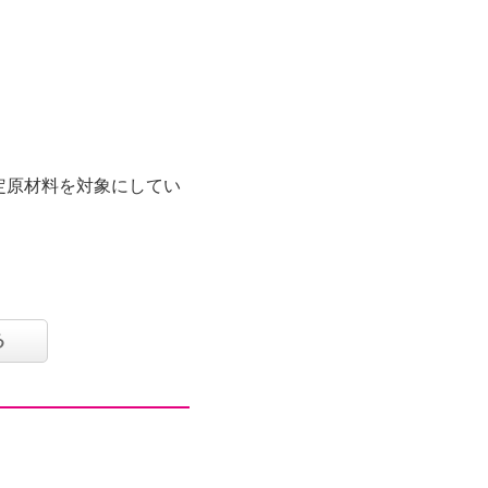
定原材料を対象にしてい
：なし
る
り、かつお節を通じた商
つお節専門メーカー＜に
のご紹介です。本枯鰹
布を使用した贅沢な仕
き立てる、あらしぼり製