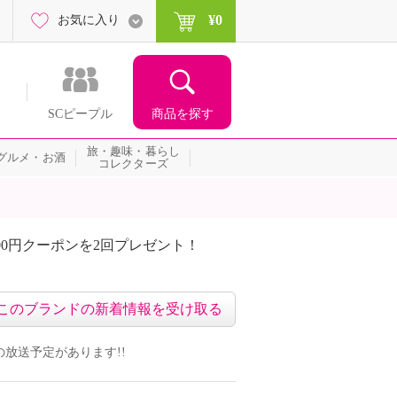
¥0
お気に入り
商品を探す
SCピープル
旅・趣味・暮らし
グルメ・お酒
コレクターズ
00円クーポンを2回プレゼント！
届いて当たる！サプライズ
このブランドの新着情報を受け取る
組の放送予定があります!!