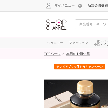
マイメニュー
新規会員登録
心おどる、瞬
靴・バ
ジュエリー
ファッション
小物・イ
SALE
>
TOPページ
本日のお買い得
ック！
テレビアプリを使おうキャンペーン
Zoom