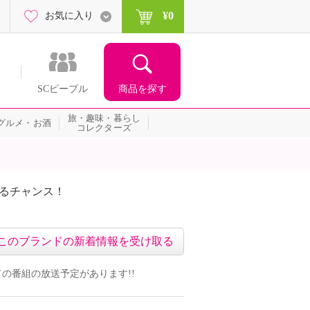
¥0
お気に入り
商品を探す
SCピープル
旅・趣味・暮らし
グルメ・お酒
コレクターズ
たるチャンス！
ネッ
このブランドの新着情報を受け取る
ランドの番組の放送予定があります!!