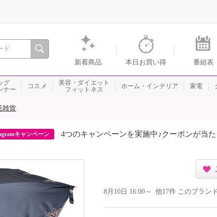
間を。通販・テレビショッピングのショップチャンネル
新着商品
本日お買い得
番組表
ッグ
美容・ダイエット
コスメ
ホーム・インテリア
家電
ンナー
フィットネス
活雑貨
4つのキャンペーンを実施中♪クーポンが当
agramキャンペーン
8月10日 16:00～ 他17件 このブ