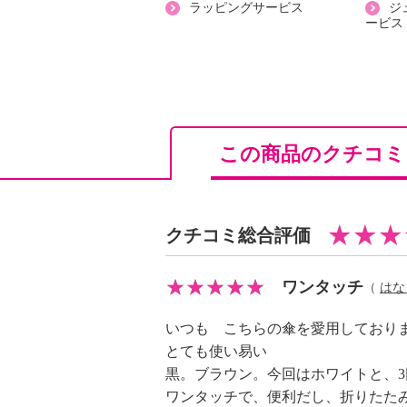
ラッピングサービス
ジ
・全長：約６１ｃｍ、（折り畳み時
ービス
【重さ】
・約２７０ｇ
【原産国（地）】
・中国製
この商品のクチコ
※表記数値は生地の一部の結果であ
証するものではありません
※ＪＩＳ Ｌ １９２５、ＪＩＳ 
クチコミ総合評価
ワンタッチ
（
はな
いつも こちらの傘を愛用しており
とても使い易い
黒。ブラウン。今回はホワイトと、
ワンタッチで、便利だし、折りたた