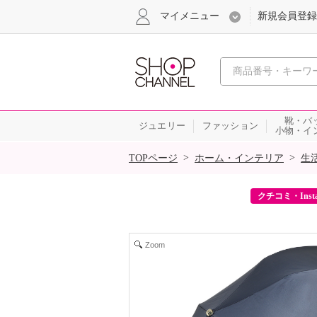
マイメニュー
新規会員登録
心おどる、瞬
靴・バ
ジュエリー
ファッション
小物・イ
SALE
>
>
TOPページ
ホーム・インテリア
生
ーポンをプレゼント！
クチコミ・Inst
Zoom