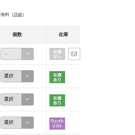
料無料［
詳細
］
個数
在庫