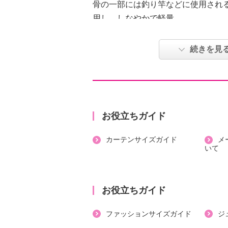
骨の一部には釣り竿などに使用され
用し、しなやかで軽量。
傘の淵にフラワー刺繍が施されたデ
バンブー手元の組み合わせはどんな
続きを見
と間違いなし。
収納袋はバッグ型の形状で傘の持ち
です。
【付属品】
お役立ちガイド
・収納袋
カーテンサイズガイド
メ
【素材】
いて
・傘の部分：ポリエステル
・シャフトの部分：スチール
・親骨：グラスファイバー
お役立ちガイド
・持ち手：バンブー
【サイズ】
ファッションサイズガイド
ジ
・親骨約５０ｃｍ