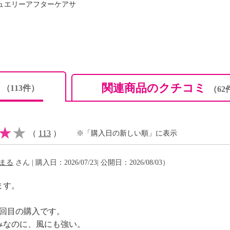
ュエリーアフターケアサ
）約４４ｃｍ
ミ
関連商品のクチコミ
（113件）
（62
り、製品全体の性能を保
Ｌ １０５５ Ａ法
（
113
）
※「購入日の新しい順」に表示
まる
さん | 購入日：2026/07/23| 公開日：2026/08/03）
ます。
3回目の購入です。
みなのに、風にも強い。