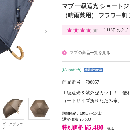
マブ 一級遮光 ショート
（晴雨兼用） フラワー刺
（
113件のク
マブの商品一覧を見る
商品番号：788057
１級遮光＆紫外線カット！ 便
ョートサイズ折りたたみ傘。
期間限定：8/9(日)〜15(土)
通常価格
¥6,600
ダークブラウ
¥5,480
特別価格
ン
（税込）