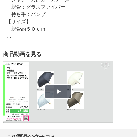
・親骨：グラスファイバー
・持ち手：バンブー
【サイズ】
・親骨約５０ｃｍ
・全長：約６１ｃｍ、（折り畳み時）約４４ｃｍ
【重さ】
・約２７０ｇ
商品動画を見る
【原産国（地）】
・中国製
※表記数値は生地の一部の結果であり、製品全体の性
能を保証するものではありません
※ＪＩＳ Ｌ １９２５、ＪＩＳ Ｌ １０５５ Ａ
Play
法
Video
この商品のクチコミ