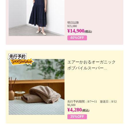
明日以降
¥25,080
¥14,900
(税込)
40%OFF
先行SSV
エアーかおるオーガニック
ボブパイルスーパー...
先行予約期間：8/7〜11 放送日：8/12
¥6,600
¥4,280
(税込)
35%OFF