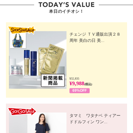
本日のイチオシ！
SHOP STAR VALUE
チェンジ ＴＶ通販出演２８
周年 美白の日 美...
¥32,835
¥9,988
(税込)
69%OFF
GO! GO! VALUE
タマミ ワタナベ ティアー
ドドルフィン ワン...