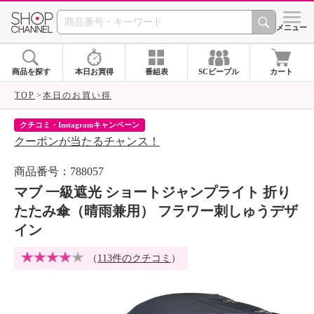
SHOP CHANNEL 
メニュー
商品を探す
本日お買得
番組表
SCピープル
カート
TOP
本日のお買い得
クチコミ・Instagramキャンペーン
ネ
クーポンが当たるチャンス！
ネ
商品番号：788057
マブ 一級遮光 ショートジャンプライト 折り
たたみ傘（晴雨兼用） フラワー刺しゅうデザ
イン
（
113件のクチコミ
）