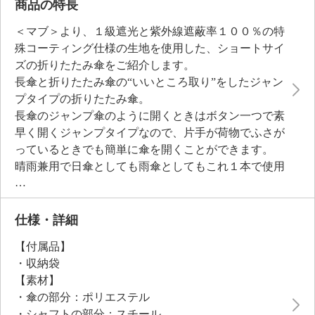
商品の特長
＜マブ＞より、１級遮光と紫外線遮蔽率１００％の特
殊コーティング仕様の生地を使用した、ショートサイ
ズの折りたたみ傘をご紹介します。
長傘と折りたたみ傘の“いいところ取り”をしたジャン
プタイプの折りたたみ傘。
長傘のジャンプ傘のように開くときはボタン一つで素
早く開くジャンプタイプなので、片手が荷物でふさが
っているときでも簡単に傘を開くことができます。
晴雨兼用で日傘としても雨傘としてもこれ１本で使用
できます。
骨の一部には釣り竿などに使用されるグラスファイバ
ーを使用し、しなやかで軽量。
仕様・詳細
傘の淵にフラワー刺繍が施されたデザイン。
【付属品】
バンブー手元の組み合わせはどんなシーンでも人目を
・収納袋
惹くこと間違いなし。
【素材】
収納袋はバッグ型の形状で傘の持ち運びや収納にとて
・傘の部分：ポリエステル
も便利です。
・シャフトの部分：スチール