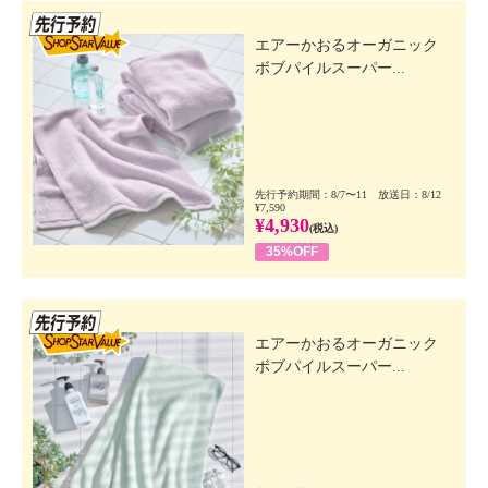
先行SSV
エアーかおるオーガニック
ボブパイルスーパー...
先行予約期間：8/7〜11 放送日：8/12
¥7,590
¥4,930
(税込)
35%OFF
先行SSV
エアーかおるオーガニック
ボブパイルスーパー...