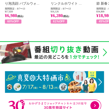
り泡洗顔 バブルウォ...
リンクルホワイト ...
節 新春
期間限定：8/7〜13
期間限定：8/7〜13
期間限定：8
¥17,820
¥16,126
¥34,800
¥6,980
¥6,280
¥18,98
(税込)
(税込)
60%OFF
61%OFF
45%OF