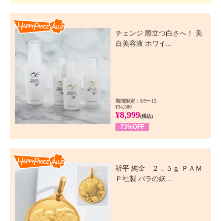
Happy Price Value
チェンジ 際立つ白さへ！ 美
白美容液 ホワイ...
期間限定：8/9〜15
¥34,580
¥8,999
(税込)
73%OFF
Happy Price Value
祈平 純金 ２．５ｇ ＰＡＭ
Ｐ社製 バラの妖...