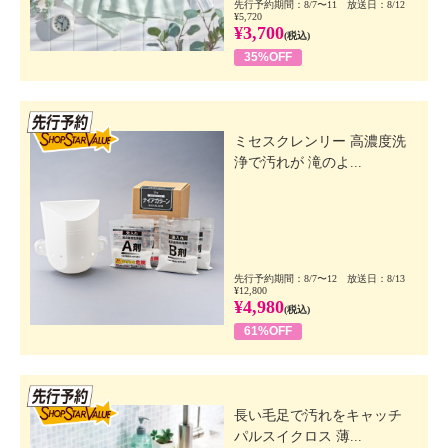
先行予約期間：8/7〜11 放送日：8/12
¥5,720
¥3,700
(税込)
35%OFF
先行SSV
ミセスクレンリー 高濃度洗
浄で汚れが 滝のよ...
先行予約期間：8/7〜12 放送日：8/13
¥12,800
¥4,980
(税込)
61%OFF
先行SSV
長い毛足で汚れをキャッチ
パルスイクロス 薄...