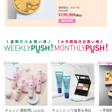
期間限定：8/5〜18
¥385,000
¥199,900
(税込)
48%OFF
WEEKLY PUSH
W
チェンジ 濃密潤いふんわ
チェンジ シワ改善＆美白
＜早期