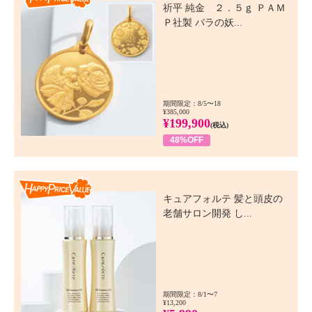
祈平 純金 ２．５ｇ ＰＡＭ
Ｐ社製 バラの妖...
期間限定：8/5〜18
¥385,000
¥199,900
(税込)
48%OFF
Happy Price Value
キュアフォルテ 髪と頭皮の
老舗サロン開発 し...
期間限定：8/1〜7
¥13,200