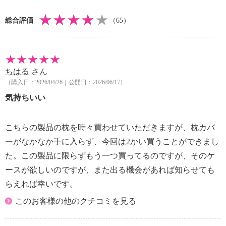
・アイロン仕上げ：不可
総合評価
（65）
・ドライクリーニング：不可
【原産国（地）】
・中国製
ちはる
さん
（購入日：2026/04/26｜公開日：2026/06/17）
気持ちいい
こちらの製品の枕を時々買わせていただきますが、枕カバ
ーがなかなか手に入らず、今回は2かい買うことができまし
た。この製品に限らずもう一つ買ってるのですが、そのケ
ースが欲しいのですが、また出る機会があれば知らせても
らえれば幸いです。
このお客様の他のクチコミを見る