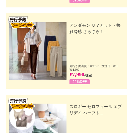
57%OFF
先行SSV
アンダモン ＵＶカット・接
触冷感 さらさら！...
先行予約期間：8/2〜7 放送日：8/8
¥14,300
¥7,990
(税込)
44%OFF
先行SSV
スロギー ゼロフィール エブ
リデイ ハーフト...