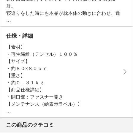
群。
寝返りをした時にも本品が枕本体の動きに合わせ、違
和感を感じにくくなっています。
テンセルは素材特性上吸湿性にも優れているのもポイ
ント。
仕様・詳細
美しい光沢感でリッチなエッセンスを寝室に添えてく
【素材】
れます。
・再生繊維（テンセル）１００％
【サイズ】
・約８０×８０ｃｍ
【重さ】
・約０．３１ｋｇ
【商品仕様詳細】
・開口部：ファスナー開き
【メンテナンス（絵表示ラベル）】
・手洗い：可
・漂白処理：塩素系・酸素系漂白不可
この商品のクチコミ
・タンブル乾燥：不可
・自然乾燥：日陰の吊り干し