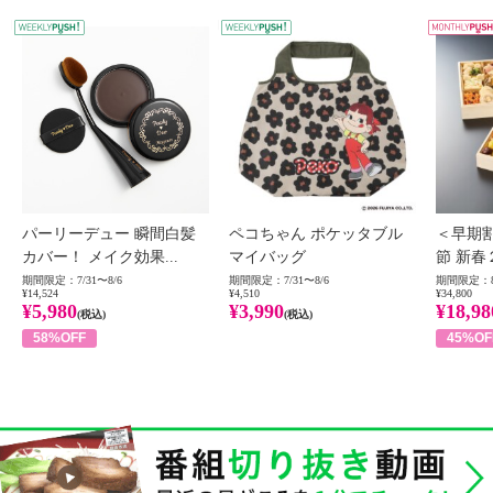
WEEKLY PUSH
W
パーリーデュー 瞬間白髪
ペコちゃん ポケッタブル
＜早期
カバー！ メイク効果...
マイバッグ
節 新春
期間限定：7/31〜8/6
期間限定：7/31〜8/6
期間限定：8
¥14,524
¥4,510
¥34,800
¥5,980
¥3,990
¥18,98
(税込)
(税込)
58%OFF
45%OF