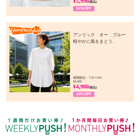
¥5,990
(税込)
54%OFF
Happy Price Value
アンリック オー ブルー
軽やかに風をまとう...
期間限定：7/31〜8/6
¥8,900
¥4,980
(税込)
44%OFF