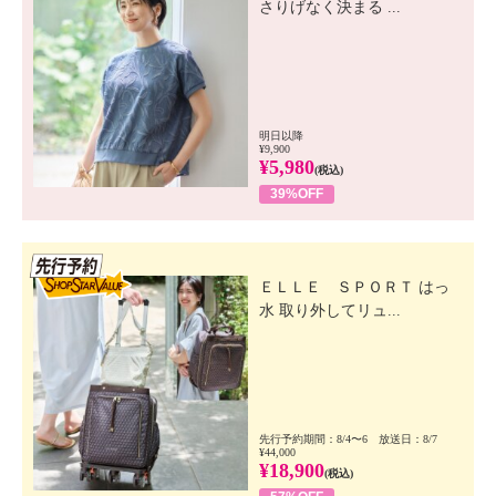
さりげなく決まる ...
明日以降
¥9,900
¥5,980
(税込)
39%OFF
先行SSV
ＥＬＬＥ ＳＰＯＲＴ はっ
水 取り外してリュ...
先行予約期間：8/4〜6 放送日：8/7
¥44,000
¥18,900
(税込)