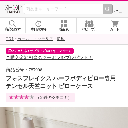
SHOP CHANNEL 
メニュー
商品を探す
本日お買得
番組表
SCピープル
カート
TOP
ホーム・インテリア
寝具
届いて当たる！サプライズBOXキャンペーン
ク
ご購入金額相当のクーポンをプレゼント！
ク
商品番号：787998
フォスフレイクス ハーフボディピロー専用
テンセル天竺ニット ピローケース
（
65件のクチコミ
）