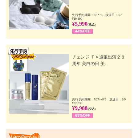
先行予約期間：8/1〜6 放送日：8/7
¥10,890
¥5,990
(税込)
44%OFF
先行SSV
チェンジ ＴＶ通販出演２８
周年 美白の日 美...
先行予約期間：7/27〜8/8 放送日：8/9
¥32,835
¥9,988
(税込)
69%OFF
Happy Price Value