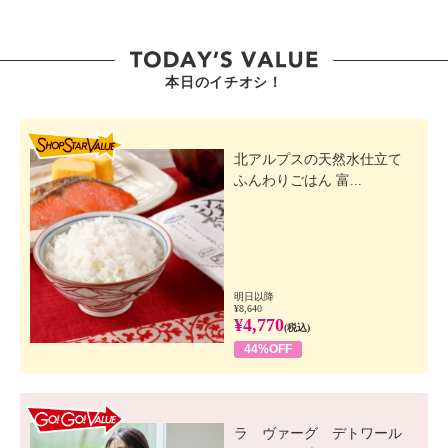
本日のイチオシ！
SHOP STAR VALUE
北アルプスの天然水仕立て
ふんわりごはん 富...
明日以降
¥8,640
¥4,770
(税込)
44%OFF
GO! GO! VALUE
ラ ヴァーグ デトワール