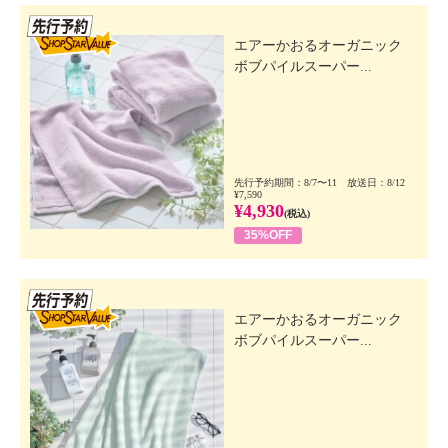
先行SSV
エアーかおるオーガニック
ボブパイルスーパー...
先行予約期間：8/7〜11 放送日：8/12
¥7,590
¥4,930
(税込)
35%OFF
先行SSV
エアーかおるオーガニック
ボブパイルスーパー...