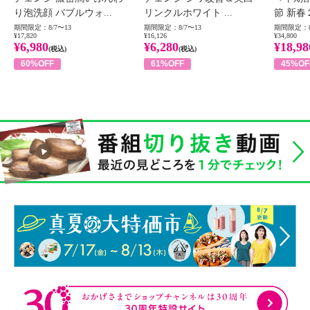
り泡洗顔 バブルウォ...
リンクルホワイト ...
節 新春
期間限定：8/7〜13
期間限定：8/7〜13
期間限定：8
¥17,820
¥16,126
¥34,800
¥6,980
¥6,280
¥18,98
(税込)
(税込)
60%OFF
61%OFF
45%OF