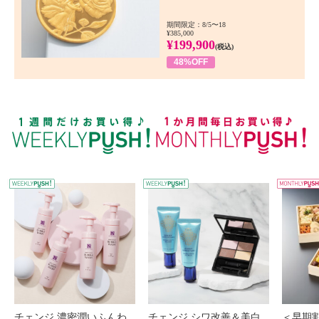
期間限定：8/5〜18
¥385,000
¥199,900
(税込)
48%OFF
WEEKLY PUSH
W
チェンジ 濃密潤いふんわ
チェンジ シワ改善＆美白
＜早期