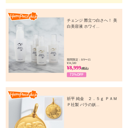
Happy Price Value
チェンジ 際立つ白さへ！ 美
白美容液 ホワイ...
期間限定：8/9〜15
¥34,580
¥8,999
(税込)
73%OFF
Happy Price Value
祈平 純金 ２．５ｇ ＰＡＭ
Ｐ社製 バラの妖...