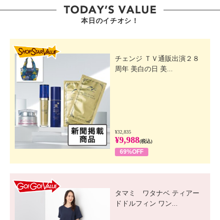
本日のイチオシ！
SHOP STAR VALUE
チェンジ ＴＶ通販出演２８
周年 美白の日 美...
¥32,835
¥9,988
(税込)
69%OFF
GO! GO! VALUE
タマミ ワタナベ ティアー
ドドルフィン ワン...