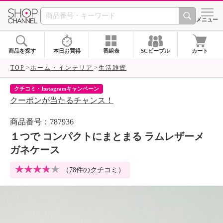
SHOP CHANNEL 
メニュー
商品を探す
本日お買得
番組表
SCピープル
カート
TOP
ホーム・インテリア
生活雑貨
クチコミ・Instagramキャンペーン
ネ
クーポンが当たるチャンス！
ネ
商品番号：787936
１つで コンパクトにまとまる ラムレザーメ
ガネケース
（
78件のクチコミ
）