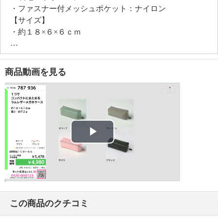
・ファスナー付メッシュポケット：ナイロン
【サイズ】
・約１８×６×６ｃｍ
【重さ】
・約７２ｇ
【商品仕様詳細】
商品動画を見る
・ファスナー付メッシュポケットあり
・オープンポケットあり
【メンテナンス】
※詳細は同梱書類参照
【使用上の注意】
※詳細は同梱書類参照
Play
・１５×５ｃｍまでのメガネが収納できる
【同梱書類】
Video
・同梱書類あり
【保証（有無）、保証期間】
・なし
この商品のクチコミ
【原産国（地）】