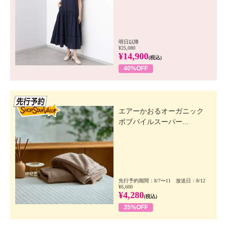
明日以降
¥25,080
¥14,900
(税込)
40%OFF
先行SSV
エアーかおるオーガニック
ボブパイルスーパー...
先行予約期間：8/7〜11 放送日：8/12
¥6,600
¥4,280
(税込)
35%OFF