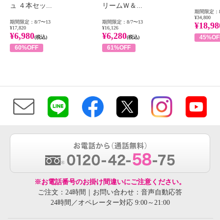
ュ ４本セッ...
リームＷ＆...
期間限定：8
¥34,800
期間限定：8/7〜13
期間限定：8/7〜13
¥18,98
¥17,820
¥16,126
¥6,980
¥6,280
45%OF
(税込)
(税込)
60%OFF
61%OFF
※お電話番号のお掛け間違いにご注意ください。
ご注文：24時間｜お問い合わせ：音声自動応答
24時間／オペレーター対応 9:00～21:00