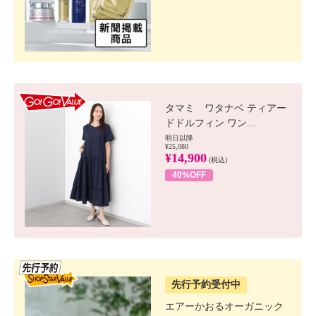
GO!GO! VALUE
タマミ ワタナベ ティアー
ドドルフィン ワン...
明日以降
¥25,080
¥14,900
(税込)
40%OFF
SSV先行
先行予約受付中
エアーかおるオーガニック