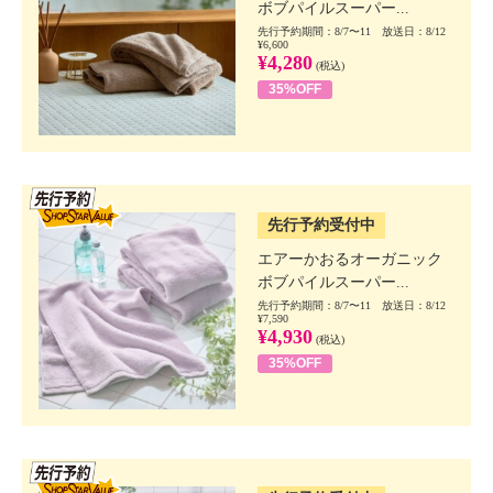
ボブパイルスーパー...
先行予約期間：8/7〜11 放送日：8/12
¥6,600
¥4,280
(税込)
35%OFF
SSV先行
先行予約受付中
エアーかおるオーガニック
ボブパイルスーパー...
先行予約期間：8/7〜11 放送日：8/12
¥7,590
¥4,930
(税込)
35%OFF
SSV先行