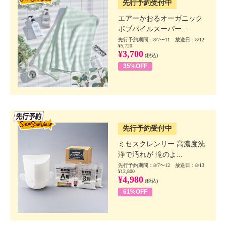
先行予約受付中
エアーかおるオーガニック
ボブパイルスーパー...
先行予約期間：8/7〜11 放送日：8/12
¥5,720
¥3,700
(税込)
35%OFF
SSV先行
先行予約受付中
ミセスクレンリー 高濃度洗
浄で汚れが 滝のよ...
先行予約期間：8/7〜12 放送日：8/13
¥12,800
¥4,980
(税込)
61%OFF