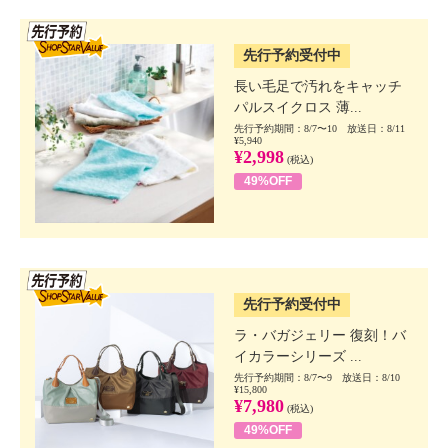
SSV先行
先行予約受付中
長い毛足で汚れをキャッチ
パルスイクロス 薄...
先行予約期間：8/7〜10 放送日：8/11
¥5,940
¥2,998
(税込)
49%OFF
SSV先行
先行予約受付中
ラ・バガジェリー 復刻！バ
イカラーシリーズ ...
先行予約期間：8/7〜9 放送日：8/10
¥15,800
¥7,980
(税込)
49%OFF