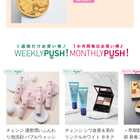
48%OFF
WEEKLY PUSH
W
チェンジ 濃密潤いふんわ
チェンジ シワ改善＆美白
＜早期
り泡洗顔 バブルウォッシ
リンクルホワイト ＢＢク
節 新