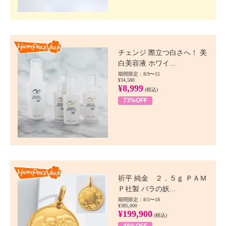
Happy Price value
チェンジ 際立つ白さへ！ 美
白美容液 ホワイ...
期間限定：8/9〜15
¥34,580
¥8,999
(税込)
73%OFF
Happy Price value
祈平 純金 ２．５ｇ ＰＡＭ
Ｐ社製 バラの妖...
期間限定：8/5〜18
¥385,000
¥199,900
(税込)