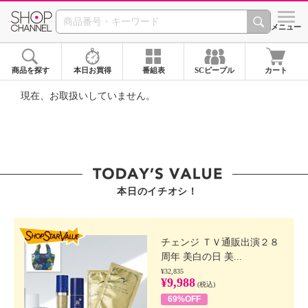
SHOP CHANNEL ショ
メニュー
商品を探す
本日お買得
番組表
SCピープル
カート
現在、お取扱いしていません。
本日のイチオシ！
SHOP STAR VALUE
チェンジ ＴＶ通販出演２８
周年 美白の日 美...
¥32,835
¥9,988
(税込)
69%OFF