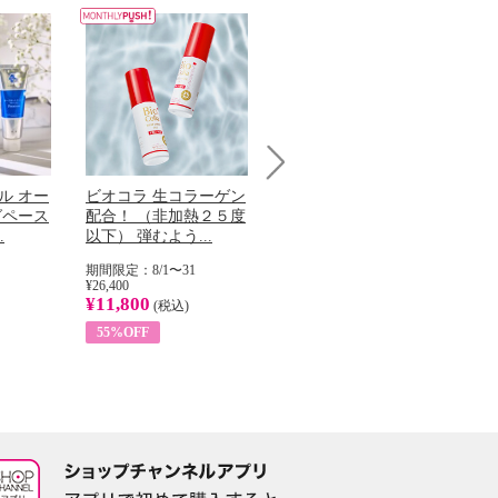
Next
ル オー
ビオコラ 生コラーゲン
オリタリア社 エキスト
チ
グペース
配合！ （非加熱２５度
ラバージン オリーブオ
わ
.
以下） 弾むよう...
イル （ノンフィ...
ッ
期間限定：8/1〜31
期間限定：8/1〜31
期
¥26,400
¥22,400
¥17
¥11,800
¥8,200
¥6
(税込)
(税込)
55%OFF
63%OFF