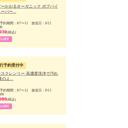
アーかおるオーガニック ボブパイ
ーパー...
予約期間：8/7〜11 放送日：8/12
90
930
(税込)
5%OFF
行予約受付中
セスクレンリー 高濃度洗浄で汚れ
滝のよ...
予約期間：8/7〜12 放送日：8/13
800
980
(税込)
1%OFF