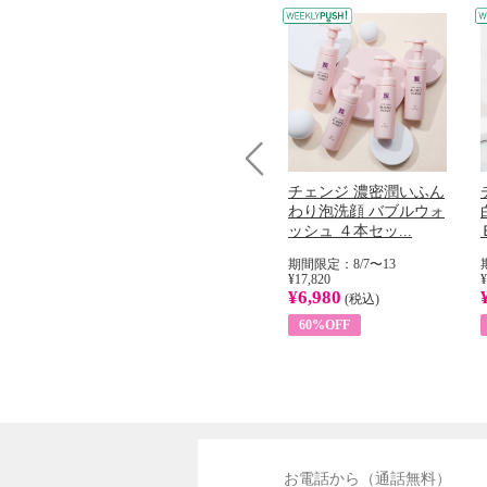
Prev
コラーゲン
オリタリア社 エキスト
チェンジ 濃密潤いふん
加熱２５度
ラバージン オリーブオ
わり泡洗顔 バブルウォ
...
イル （ノンフィ...
ッシュ ４本セッ...
31
期間限定：8/1〜31
期間限定：8/7〜13
¥22,400
¥17,820
¥
¥8,200
¥6,980
)
(税込)
(税込)
63%OFF
60%OFF
お電話から（通話無料）