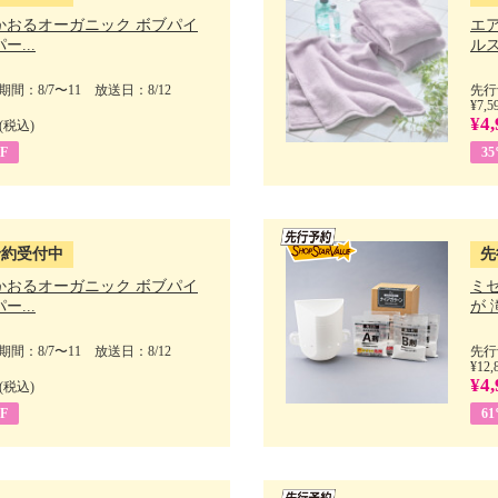
かおるオーガニック ボブパイ
エ
ー...
ルス
間：8/7〜11 放送日：8/12
先行
¥7,5
¥4,
(税込)
F
3
予約受付中
先
かおるオーガニック ボブパイ
ミ
ー...
が 
間：8/7〜11 放送日：8/12
先行
¥12,
¥4,
(税込)
F
6