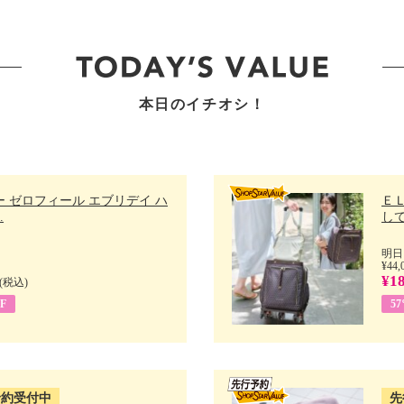
本日のイチオシ！
 ゼロフィール エブリデイ ハ
Ｅ
.
して
明日
¥44,
¥18
(税込)
F
5
予約受付中
先