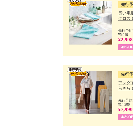
先行
長い毛
クロス 薄
先行予約期
¥5,940
¥2,998
49%OF
先行
アンダ
らさら！.
先行予約期
¥14,300
¥7,990
44%OF