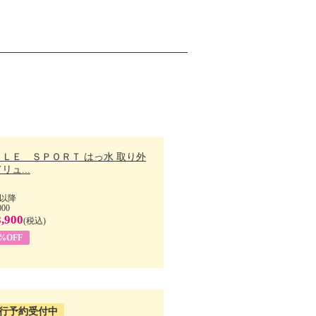
ＬＬＥ ＳＰＯＲＴ はっ水 取り外
リュ...
以降
000
,900
(税込)
7%OFF
行予約受付中