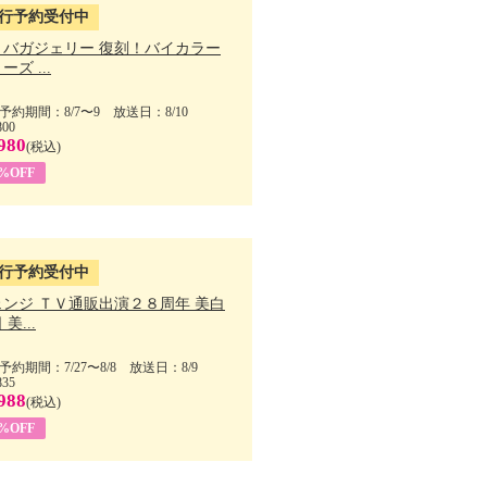
行予約受付中
・バガジェリー 復刻！バイカラー
ーズ ...
予約期間：8/7〜9 放送日：8/10
800
980
(税込)
9%OFF
行予約受付中
ェンジ ＴＶ通販出演２８周年 美白
美...
予約期間：7/27〜8/8 放送日：8/9
835
988
(税込)
9%OFF