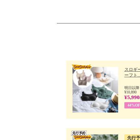
スロギー
ーフト..
明日以降
¥10,890
¥5,990
44%OF
先行