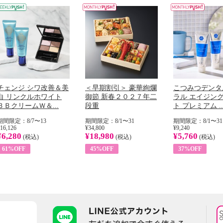
チェンジ シワ改善＆美
＜早期割引＞ 豪華絢爛
こつみつデンタ
白 リンクルホワイト
御節 新春２０２７年二
ラル エイジン
ＢＢクリームＷ＆...
段重
ト プレミアム ..
期間限定：8/7〜13
期間限定：8/1〜31
期間限定：8/1〜31
16,126
¥34,800
¥9,240
¥6,280
¥18,980
¥5,760
(税込)
(税込)
(税込)
61%OFF
45%OFF
37%OFF