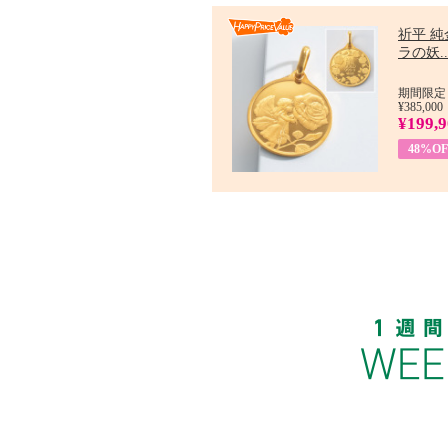
祈平 純
ラの妖..
期間限定：
¥385,000
¥199,
48%OF