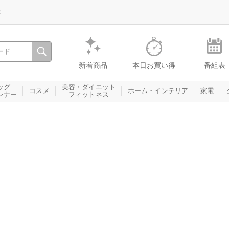
録
、瞬間を。通販・テレビショッピングのショップチャンネル
新着商品
本日お買い得
番組表
ッグ
美容・ダイエット
コスメ
ホーム・インテリア
家電
ンナー
フィットネス