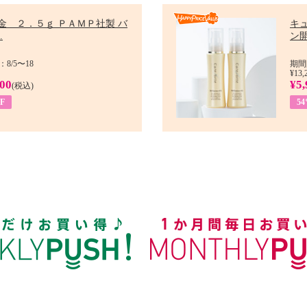
金 ２．５ｇ ＰＡＭＰ社製 バ
キ
.
ン開
8/5〜18
期間
¥13,
900
¥5,
(税込)
F
5