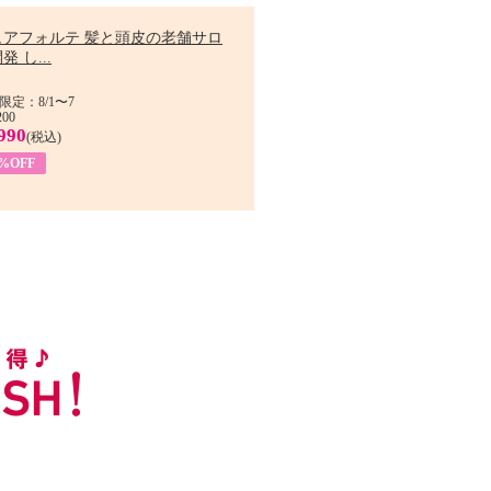
ュアフォルテ 髪と頭皮の老舗サロ
発 し...
限定：8/1〜7
200
990
(税込)
4%OFF