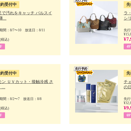
予約受付中
先
足で汚れをキャッチ パルスイ
ラ
...
シリ
間：8/7〜10 放送日：8/11
先行
¥15,
¥7,
(税込)
F
4
予約受付中
先
モン ＵＶカット・接触冷感 さ
チ
..
の日 
間：8/2〜7 放送日：8/8
先行
¥32,
¥9,
(税込)
F
6