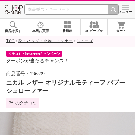
SHOP CHANNEL 
メニュー
商品を探す
本日お買得
番組表
SCピープル
カート
TOP
靴・バッグ・小物・インナー
シューズ
クチコミ・Instagramキャンペーン
ネ
クーポンが当たるチャンス！
ネ
商品番号：786899
ニカル レザー オリジナルモティーフ バブー
シュローファー
2件のクチコミ