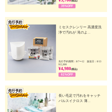
¥3,700
(税込)
35%OFF
先行SSV
ミセスクレンリー 高濃度洗
浄で汚れが 滝のよ...
先行予約期間：8/7〜12 放送日：8/13
¥12,800
¥4,980
(税込)
61%OFF
先行SSV
長い毛足で汚れをキャッチ
パルスイクロス 薄...