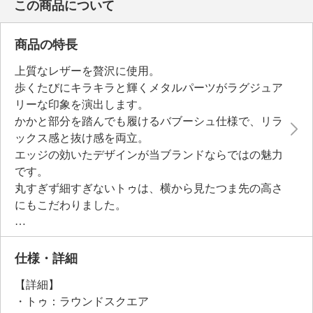
この商品について
商品の特長
上質なレザーを贅沢に使用。
歩くたびにキラキラと輝くメタルパーツがラグジュア
リーな印象を演出します。
かかと部分を踏んでも履けるバブーシュ仕様で、リラ
ックス感と抜け感を両立。
エッジの効いたデザインが当ブランドならではの魅力
です。
丸すぎず細すぎないトゥは、横から見たつま先の高さ
にもこだわりました。
ライニングになめらかな肌触りのマイクロファイバ
ー、つま先から甲部分にクッションを用いており、足
をやさしく包み込みます。
仕様・詳細
中底クッションと高反発インソールの二重構造によ
【詳細】
り、長時間の着用でも快適な履き心地を実現。
・トゥ：ラウンドスクエア
ソールは、厚みのあるデザインにコバステッチをプラ