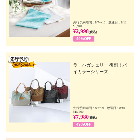
先行予約期間：8/7〜10 放送日：8/11
¥5,940
¥2,998
(税込)
49%OFF
先行SSV
ラ・バガジェリー 復刻！バ
イカラーシリーズ ...
先行予約期間：8/7〜9 放送日：8/10
¥15,800
¥7,980
(税込)
49%OFF