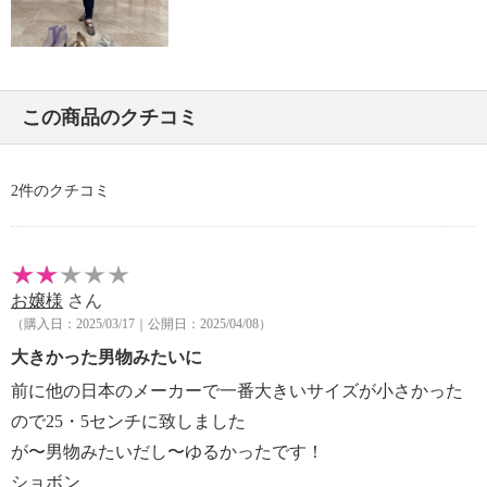
・個体差あり
【原産国（地）】
・中国製
この商品のクチコミ
※普段と同じサイズをおすすめ。甲高の方や迷われた
場合はワンサイズ上をお選びください
2件のクチコミ
お嬢様
さん
（購入日：2025/03/17｜公開日：2025/04/08）
大きかった男物みたいに
前に他の日本のメーカーで一番大きいサイズが小さかった
ので25・5センチに致しました
が〜男物みたいだし〜ゆるかったです！
ショボン