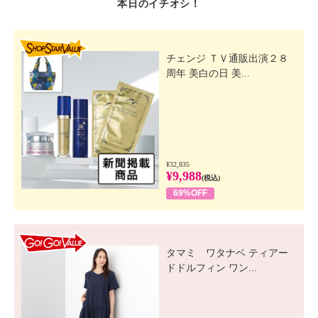
本日のイチオシ！
SHOP STAR VALUE
チェンジ ＴＶ通販出演２８
周年 美白の日 美...
¥32,835
¥9,988
(税込)
69%OFF
GO! GO! VALUE
タマミ ワタナベ ティアー
ドドルフィン ワン...