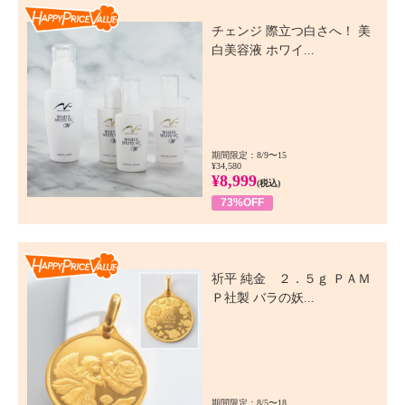
Happy Price Value
チェンジ 際立つ白さへ！ 美
白美容液 ホワイ...
期間限定：8/9〜15
¥34,580
¥8,999
(税込)
73%OFF
Happy Price Value
祈平 純金 ２．５ｇ ＰＡＭ
Ｐ社製 バラの妖...
期間限定：8/5〜18