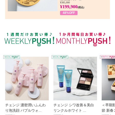
¥385,000
¥199,900
(税込)
48%OFF
WEEKLY PUSH
W
チェンジ 濃密潤いふんわ
チェンジ シワ改善＆美白
＜早期
り泡洗顔 バブルウォ...
リンクルホワイト ...
節 新春