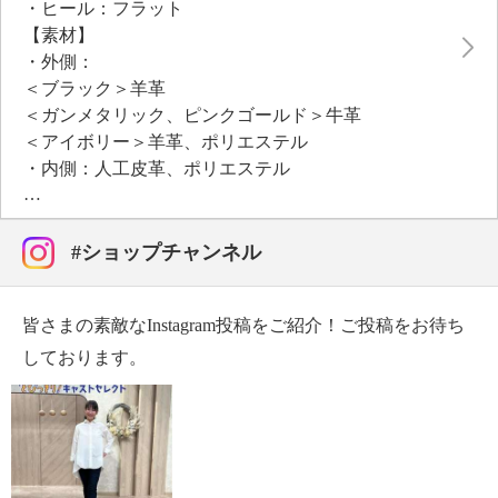
・ヒール：フラット
スし、マニッシュさと女性らしさのバランスを絶妙に
【素材】
演出。
・外側：
＜ブラック＞羊革
＜ガンメタリック、ピンクゴールド＞牛革
＜アイボリー＞羊革、ポリエステル
・内側：人工皮革、ポリエステル
・アウトソール：合成底
【サイズ（ワイズ）】
・１．５Ｅ
#ショップチャンネル
【サイズ（その他）】
・ヒールの高さ：約２．５ｃｍ
皆さまの素敵なInstagram投稿をご紹介！ご投稿をお待ち
・前底厚み：約０．３ｃｍ
・前側着地点厚み：約０．３ｃｍ
しております。
・高低差：約２．２ｃｍ
【重さ】
・片足約２１５．５ｇ（サイズにより多少の差異あ
り）
【個体差あり】