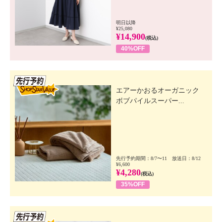
明日以降
¥25,080
¥14,900
(税込)
40%OFF
先行SSV
エアーかおるオーガニック
ボブパイルスーパー...
先行予約期間：8/7〜11 放送日：8/12
¥6,600
¥4,280
(税込)
35%OFF
先行SSV