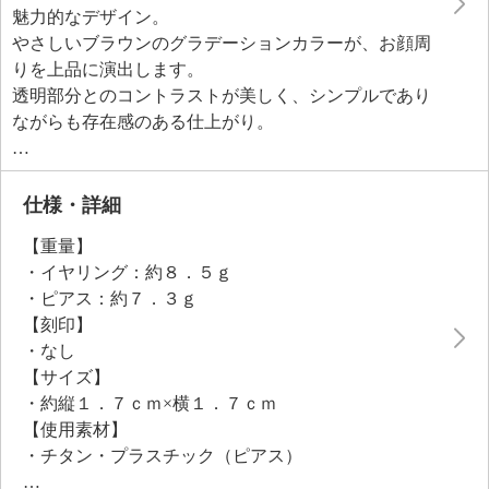
魅力的なデザイン。
やさしいブラウンのグラデーションカラーが、お顔周
りを上品に演出します。
透明部分とのコントラストが美しく、シンプルであり
ながらも存在感のある仕上がり。
アクリル樹脂を使用しているため、ボリュームの割に
は軽い着け心地もうれしいポイントです。
仕様・詳細
【重量】
・イヤリング：約８．５ｇ
・ピアス：約７．３ｇ
【刻印】
・なし
【サイズ】
・約縦１．７ｃｍ×横１．７ｃｍ
【使用素材】
・チタン・プラスチック（ピアス）
・合金（共通）