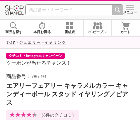
SHOP CHANNEL 
メニュー
商品を探す
本日お買得
番組表
SCピープル
カート
TOP
ジュエリー
イヤリング
クチコミ・Instagramキャンペーン
ネ
クーポンが当たるチャンス！
ネ
商品番号：786193
エアリーフェアリー キャラメルカラー キャ
ンディーボール スタッド イヤリング／ピア
ス
（
8件のクチコミ
）