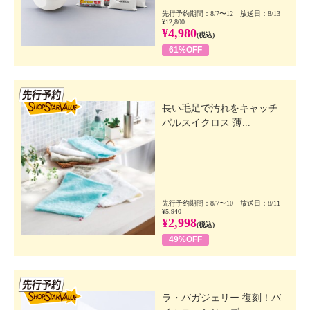
先行予約期間：8/7〜12 放送日：8/13
¥12,800
¥4,980
(税込)
61%OFF
先行SSV
長い毛足で汚れをキャッチ
パルスイクロス 薄...
先行予約期間：8/7〜10 放送日：8/11
¥5,940
¥2,998
(税込)
49%OFF
先行SSV
ラ・バガジェリー 復刻！バ