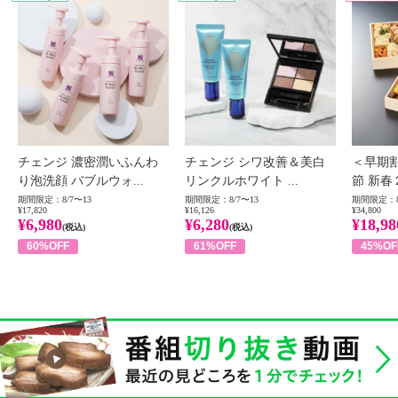
チェンジ 濃密潤いふんわ
チェンジ シワ改善＆美白
＜早期
り泡洗顔 バブルウォ...
リンクルホワイト ...
節 新春
期間限定：8/7〜13
期間限定：8/7〜13
期間限定：8
¥17,820
¥16,126
¥34,800
¥6,980
¥6,280
¥18,98
(税込)
(税込)
60%OFF
61%OFF
45%OF