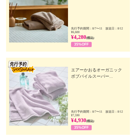
先行予約期間：8/7〜11 放送日：8/12
¥6,600
¥4,280
(税込)
35%OFF
先行SSV
エアーかおるオーガニック
ボブパイルスーパー...
先行予約期間：8/7〜11 放送日：8/12
¥7,590
¥4,930
(税込)
35%OFF