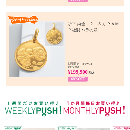
Happy Price Value
祈平 純金 ２．５ｇ ＰＡＭ
Ｐ社製 バラの妖...
期間限定：8/5〜18
¥385,000
¥199,900
(税込)
48%OFF
WEEKLY PUSH
W