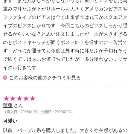
ます まだ穴がしっかりしないうちに重いピアスをした為
重みで耳たぶが下がりホールも大きくアメリカンピアスや
フックタイプのピアスは全く出来ず今は丸玉かスクエアタ
イプのピアスばかりです 今回こちらのピアスしっかり隠
せるからいいな？と思い注文しましたが 玉が大きすぎる
のとポストキャッチが固くポスト針？を通すのに一苦労で
す どうにか通せても今度は外す時に耳たぶが千切れそう
で怖くて…はぁ…お値打ちでしたが 多分使わない…リサ
イクル行きです
このお客様の他のクチコミを見る
蓮蓮
さん
（購入日：2026/01/29｜公開日：2026/02/04）
可愛い
以前、パープル系を購入しました。大きく存在感があるの