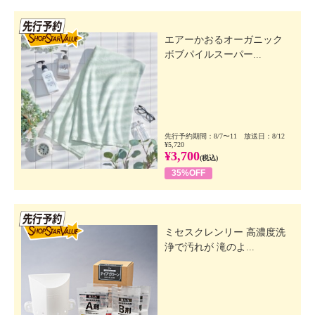
先行SSV
エアーかおるオーガニック
ボブパイルスーパー...
先行予約期間：8/7〜11 放送日：8/12
¥5,720
¥3,700
(税込)
35%OFF
先行SSV
ミセスクレンリー 高濃度洗
浄で汚れが 滝のよ...