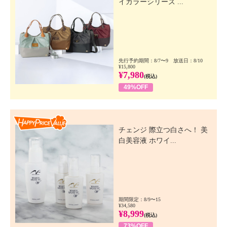
イカラーシリーズ ...
先行予約期間：8/7〜9 放送日：8/10
¥15,800
¥7,980
(税込)
49%OFF
Happy Price Value
チェンジ 際立つ白さへ！ 美
白美容液 ホワイ...
期間限定：8/9〜15
¥34,580
¥8,999
(税込)
73%OFF