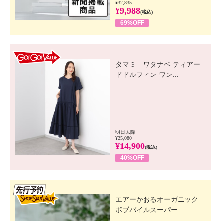
¥32,835
¥9,988
(税込)
69%OFF
GO! GO! VALUE
タマミ ワタナベ ティアー
ドドルフィン ワン...
明日以降
¥25,080
¥14,900
(税込)
40%OFF
先行SSV
エアーかおるオーガニック
ボブパイルスーパー...