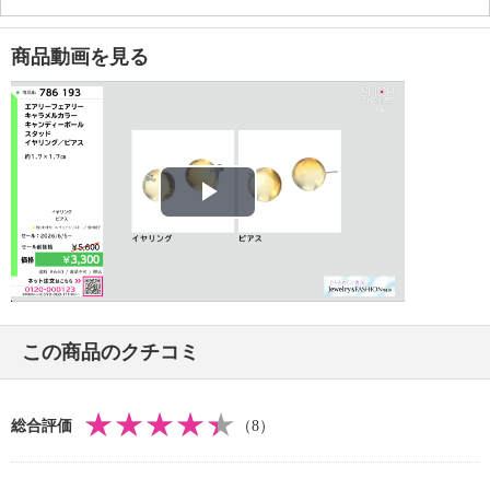
【メッキ素材】
・材質：シルバートーンコート
商品動画を見る
【その他】
・個体差あり
【原産国（地）】
・日本製
Play
Video
この商品のクチコミ
総合評価
（8）