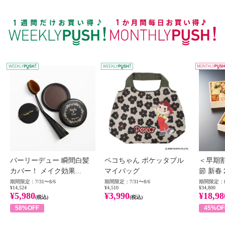
WEEKLY PUSH
W
パーリーデュー 瞬間白髪
ペコちゃん ポケッタブル
＜早期
カバー！ メイク効果...
マイバッグ
節 新春
期間限定：7/31〜8/6
期間限定：7/31〜8/6
期間限定：8
¥14,524
¥4,510
¥34,800
¥5,980
¥3,990
¥18,98
(税込)
(税込)
58%OFF
45%OF