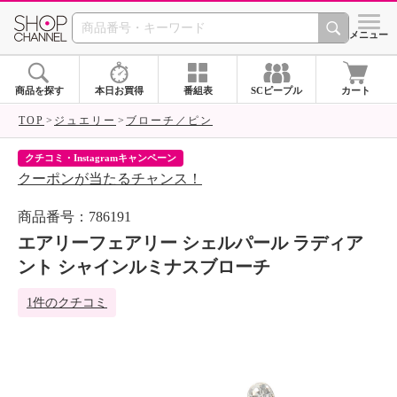
SHOP CHANNEL 
メニュー
商品を探す
本日お買得
番組表
SCピープル
カート
TOP
ジュエリー
ブローチ／ピン
クチコミ・Instagramキャンペーン
ネ
クーポンが当たるチャンス！
ネ
商品番号：786191
エアリーフェアリー シェルパール ラディア
ント シャインルミナスブローチ
1件のクチコミ