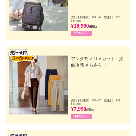
先行予約期間：8/4〜6 放送日：8/7
¥44,000
¥18,900
(税込)
57%OFF
先行SSV
アンダモン ＵＶカット・接
触冷感 さらさら！...
先行予約期間：8/2〜7 放送日：8/8
¥14,300
¥7,990
(税込)
44%OFF
先行SSV