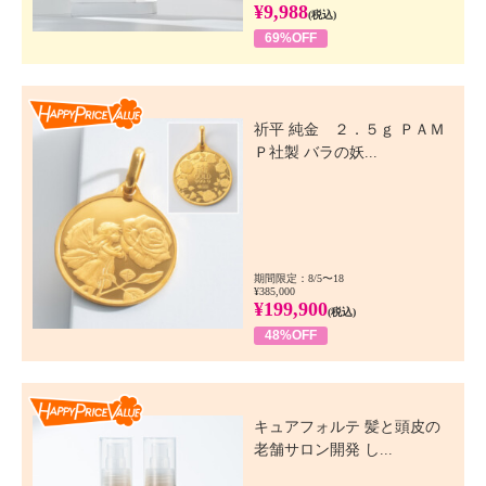
¥9,988
(税込)
69%OFF
Happy Price Value
祈平 純金 ２．５ｇ ＰＡＭ
Ｐ社製 バラの妖...
期間限定：8/5〜18
¥385,000
¥199,900
(税込)
48%OFF
Happy Price Value
キュアフォルテ 髪と頭皮の
老舗サロン開発 し...