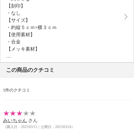
【刻印】
・なし
【サイズ】
・約縦５ｃｍ×横３ｃｍ
【使用素材】
・合金
【メッキ素材】
・材質：シルバートーンコート
【その他】
この商品のクチコミ
・個体差あり
【原産国（地）】
・中国製
1件のクチコミ
みいちゃん
さん
（購入日：2025/03/11｜公開日：2025/03/24）