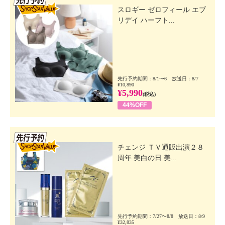
スロギー ゼロフィール エブ
リデイ ハーフト...
先行予約期間：8/1〜6 放送日：8/7
¥10,890
¥5,990
(税込)
44%OFF
先行SSV
チェンジ ＴＶ通販出演２８
周年 美白の日 美...
先行予約期間：7/27〜8/8 放送日：8/9
¥32,835