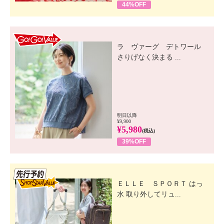
44%OFF
GO! GO! VALUE
ラ ヴァーグ デトワール
さりげなく決まる ...
明日以降
¥9,900
¥5,980
(税込)
39%OFF
先行SSV
ＥＬＬＥ ＳＰＯＲＴ はっ
水 取り外してリュ...