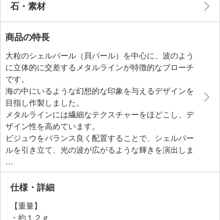
石・素材
商品の特長
大粒のシェルパール（貝パール）を中心に、波のよう
に立体的に交差するメタルラインが特徴的なブローチ
です。
海の中にいるような幻想的な印象を与えるデザインを
目指し作製しました。
メタルラインには繊細なテクスチャーをほどこし、デ
ザイン性を高めています。
ビジュウをバランス良く配置することで、シェルパー
ルを引き立て、光の波が広がるような輝きを演出しま
した。
ビジュウの合間には極小のラウンドメタルを集めたデ
ザインを取り入れ、抜け感のある繊細な仕上がりに。
仕様・詳細
着けやすく合わせやすいサイズ感で、どんなコーディ
【重量】
ネイトにも華やかさをプラスします。
・約１２ｇ