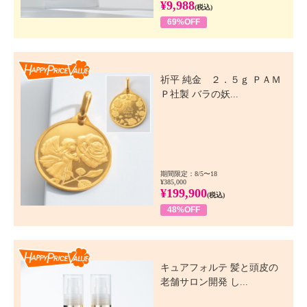
¥9,988
(税込)
69%OFF
Happy Price Value
祈平 純金 ２．５ｇ ＰＡＭ
Ｐ社製 バラの妖...
期間限定：8/5〜18
¥385,000
¥199,900
(税込)
48%OFF
Happy Price Value
キュアフォルテ 髪と頭皮の
老舗サロン開発 し...