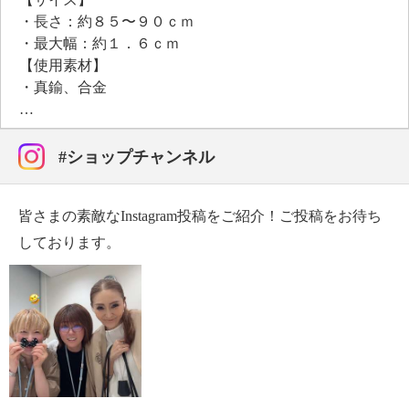
・長さ：約８５〜９０ｃｍ
・最大幅：約１．６ｃｍ
【使用素材】
・真鍮、合金
【メッキ素材】
・材質：シルバートーンコート
【その他】
#ショップチャンネル
・個体差あり
【原産国（地）】
皆さまの素敵なInstagram投稿をご紹介！ご投稿をお待ち
・中国製
しております。