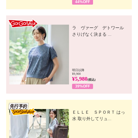
44%OFF
GO! GO! VALUE
ラ ヴァーグ デトワール
さりげなく決まる ...
明日以降
¥9,900
¥5,980
(税込)
39%OFF
先行SSV
ＥＬＬＥ ＳＰＯＲＴ はっ
水 取り外してリュ...