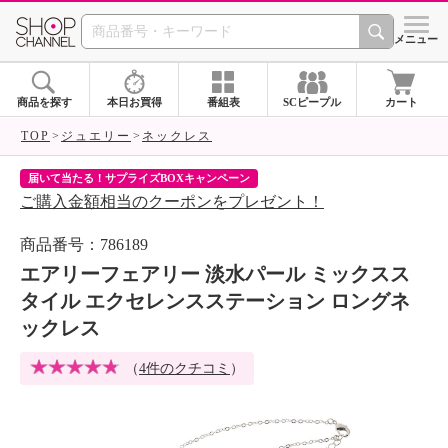
SHOP CHANNEL 
メニュー
商品を探す
本日お買得
番組表
SCピープル
カート
TOP
ジュエリー
ネックレス
届いて当たる！サプライズBOXキャンペーン
ク
ご購入金額相当のクーポンをプレゼント！
ク
商品番号：786189
エアリーフェアリー 淡水パール ミックスス
タイル エクセレンスステーション ロングネ
ックレス
（
4件のクチコミ
）