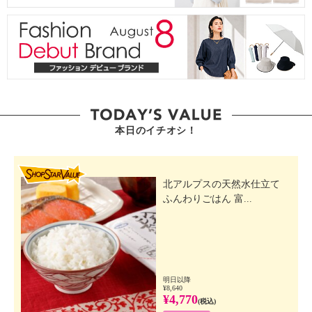
本日のイチオシ！
SHOP STAR VALUE
北アルプスの天然水仕立て
ふんわりごはん 富...
明日以降
¥8,640
¥4,770
(税込)