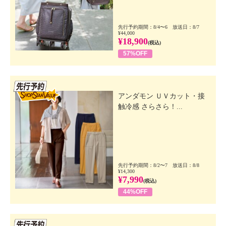
先行予約期間：8/4〜6 放送日：8/7
¥44,000
¥18,900
(税込)
57%OFF
先行SSV
アンダモン ＵＶカット・接
触冷感 さらさら！...
先行予約期間：8/2〜7 放送日：8/8
¥14,300
¥7,990
(税込)
44%OFF
先行SSV