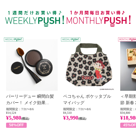
WEEKLY PUSH
W
パーリーデュー 瞬間白髪
ペコちゃん ポケッタブル
＜早期
カバー！ メイク効果...
マイバッグ
節 新春
期間限定：7/31〜8/6
期間限定：7/31〜8/6
期間限定：8
¥14,524
¥4,510
¥34,800
¥5,980
¥3,990
¥18,98
(税込)
(税込)
58%OFF
45%OF