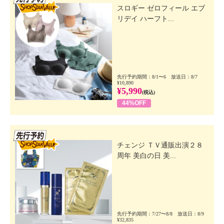
スロギー ゼロフィール エブ
リデイ ハーフト...
先行予約期間：8/1〜6 放送日：8/7
¥10,890
¥5,990
(税込)
44%OFF
先行SSV
チェンジ ＴＶ通販出演２８
周年 美白の日 美...
先行予約期間：7/27〜8/8 放送日：8/9
¥32,835