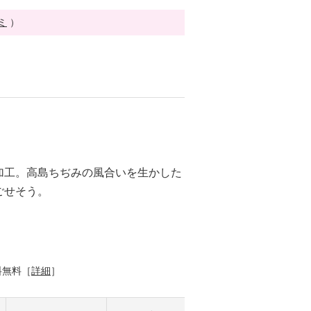
ミ
）
加工。高島ちぢみの風合いを生かした
ごせそう。
料無料［
詳細
］