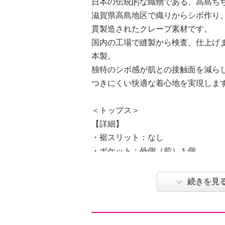
日本の伝統的な織物である、高島ち
滋賀県高島地区で織りからシボ作り
貫製造されたクレープ素材です。
国内の工場で縫製から検査、仕上げ
本製。
独特のシボ感が肌との接触面を減ら
つきにくい快適な着心地を実現しま
＜トップス＞
【詳細】
・裾スリット：なし
・ポケット：外側（前）１個
【素材】
・表地：綿１００％
続きを見
【メンテナンス（絵表示ラベル）】
・洗濯機：可
・漂白処理：酸素系漂白可（塩素系