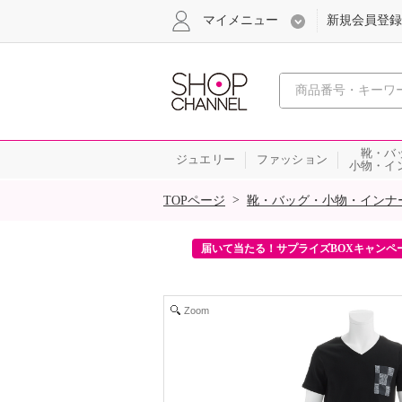
マイメニュー
新規会員登録
心おどる、瞬
靴・バ
ジュエリー
ファッション
小物・イ
SALE
>
TOPページ
靴・バッグ・小物・インナ
ンを2回プレゼント！
届いて当たる！サプライズBOXキャンペ
Zoom