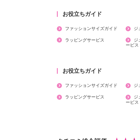
・タンブル乾燥：不可
・自然乾燥：日陰の吊り干し
お役立ちガイド
・アイロン仕上げ：可（中温）
ファッションサイズガイド
ジ
・ドライクリーニング：不可
【個体差あり】
ラッピングサービス
ジ
ービス
・個体差あり
【原産国（地）】
・日本製
お役立ちガイド
＜ステテコ＞
ファッションサイズガイド
ジ
【詳細】
・ボトムウエスト：総ゴム
ラッピングサービス
ジ
ービス
・ポケット：なし
【素材】
・表地：綿１００％
【メンテナンス（絵表示ラベル）】
・洗濯機：可