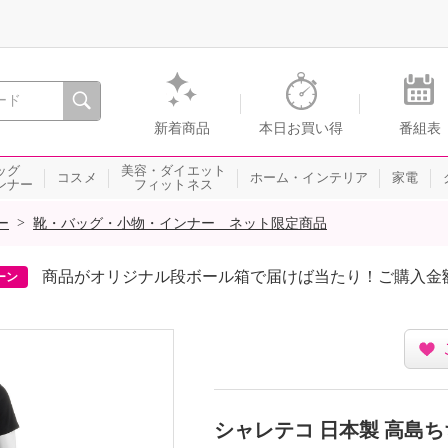
間を。通販・テレビショッピングのショップチャンネル
新着商品
本日お買い得
番組表
ッグ
美容・ダイエット
コスメ
ホーム・インテリア
家電
ンナー
フィットネス
>
ー
靴・バッグ・小物・インナー ネット限定商品
商品がオリジナル段ボール箱で届けば当たり！ご購入金
ーン
シャレテコ 日本製 高島ち