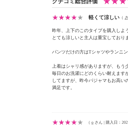
クチコミ総合評価
・漂白処理：酸素系漂白可（塩素系
・タンブル乾燥：不可
軽くて涼しい
（
・自然乾燥：日陰の吊り干し
・アイロン仕上げ：可（中温）
昨年、上下のこのタイプを購入しよ
とても涼しいと主人は重宝しており
・ドライクリーニング：不可
【個体差あり】
パンツだけの方はTシャツやランニ
・個体差あり
【原産国（地）】
上着はシャリ感がありますが、もう
・日本製
毎日のお洗濯にどのくらい耐えます
してますが、昨今パジャマもお高い
満足です。
（
o
さん | 購入日：2025/