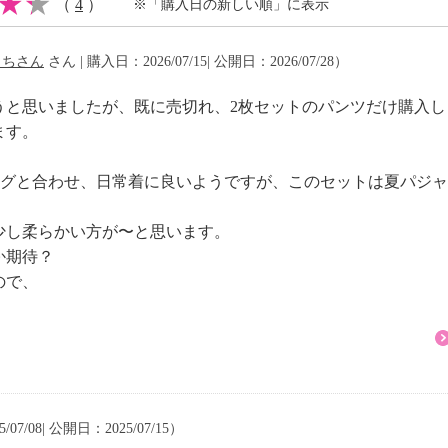
（
4
）
※「購入日の新しい順」に表示
漂白は不可）
さちさん
さん | 購入日：2026/07/15| 公開日：2026/07/28）
うと思いましたが、既に売切れ、2枚セットのパンツだけ購入し
ます。
ングと合わせ、日常着に良いようですが、このセットは夏パジ
少し柔らかい方が〜と思います。
か期待？
ので、
07/08| 公開日：2025/07/15）