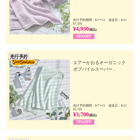
先行予約期間：8/7〜11 放送日：8/12
¥7,590
¥4,930
(税込)
35%OFF
先行SSV
エアーかおるオーガニック
ボブパイルスーパー...
先行予約期間：8/7〜11 放送日：8/12
¥5,720
¥3,700
(税込)
35%OFF