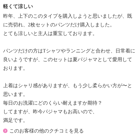
・ボトムウエスト：総ゴム
軽くて涼しい
・ポケット：なし
昨年、上下のこのタイプを購入しようと思いましたが、既
【素材】
に売切れ、2枚セットのパンツだけ購入しました。
・表地：綿１００％
とても涼しいと主人は重宝しております。
【メンテナンス（絵表示ラベル）】
・洗濯機：可
・漂白処理：酸素系漂白可（塩素系漂白は不可）
パンツだけの方はTシャツやランニングと合わせ、日常着に
・タンブル乾燥：不可
良いようですが、このセットは夏パジャマとして愛用して
・自然乾燥：日陰の吊り干し
おります。
・アイロン仕上げ：可（中温）
・ドライクリーニング：不可
上着はシャリ感がありますが、もう少し柔らかい方が〜と
【個体差あり】
思います。
・個体差あり
【原産国（地）】
毎日のお洗濯にどのくらい耐えますか期待？
・日本製
してますが、昨今パジャマもお高いので、
満足です。
このお客様の他のクチコミを見る