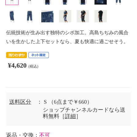
伝統技術が生み出す独特のシボ加工。高島ちぢみの風合
いを生かした上下セットなら、夏も快適に過ごせそう。
¥4,620
(税込)
送料区分
： S
（6点まで￥660）
ショップチャンネルカードなら送
料無料［
詳細
］
返品・交換
：
不可