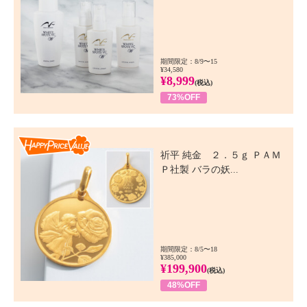
期間限定：8/9〜15
¥34,580
¥8,999
(税込)
73%OFF
Happy Price Value
祈平 純金 ２．５ｇ ＰＡＭ
Ｐ社製 バラの妖...
期間限定：8/5〜18
¥385,000
¥199,900
(税込)
48%OFF