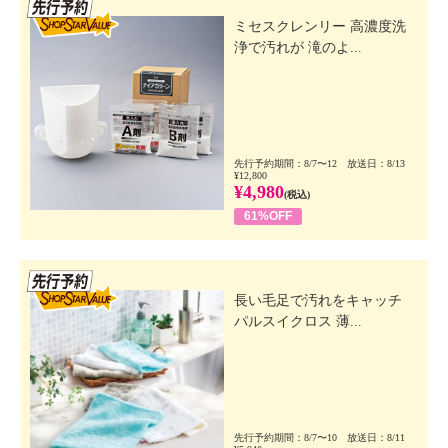
先行SSV
ミセスクレンリー 高濃度洗
浄で汚れが 滝のよ...
先行予約期間：8/7〜12 放送日：8/13
¥12,800
¥4,980
(税込)
61%OFF
先行SSV
長い毛足で汚れをキャッチ
パルスイクロス 薄...
先行予約期間：8/7〜10 放送日：8/11