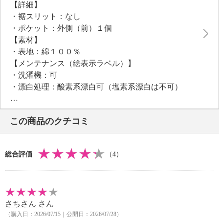
【詳細】
・裾スリット：なし
・ポケット：外側（前）１個
【素材】
・表地：綿１００％
【メンテナンス（絵表示ラベル）】
・洗濯機：可
・漂白処理：酸素系漂白可（塩素系漂白は不可）
・タンブル乾燥：不可
・自然乾燥：日陰の吊り干し
この商品のクチコミ
・アイロン仕上げ：可（中温）
・ドライクリーニング：不可
【個体差あり】
総合評価
（4）
・個体差あり
【原産国（地）】
・日本製
さちさん
さん
＜ステテコ＞
（購入日：2026/07/15｜公開日：2026/07/28）
【詳細】