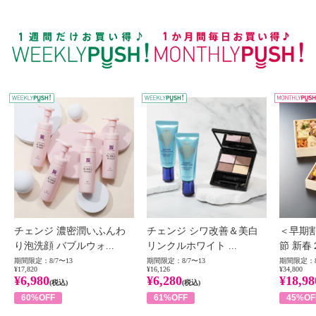
WEEKLY PUSH
W
チェンジ 濃密潤いふんわ
チェンジ シワ改善＆美白
＜早期
り泡洗顔 バブルウォ...
リンクルホワイト ...
節 新春
期間限定：8/7〜13
期間限定：8/7〜13
期間限定：8
¥17,820
¥16,126
¥34,800
¥6,980
¥6,280
¥18,98
(税込)
(税込)
60%OFF
61%OFF
45%OF