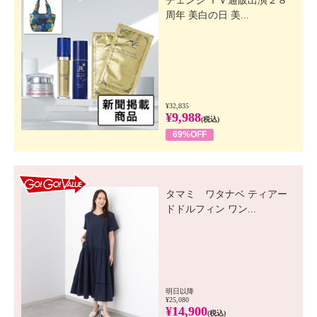
チェンジ ＴＶ通販出演２８
周年 美白の日 美...
¥32,835
¥9,988
(税込)
69%OFF
GO! GO! VALUE
タマミ ワタナベ ティアー
ドドルフィン ワン...
明日以降
¥25,080
¥14,900
(税込)