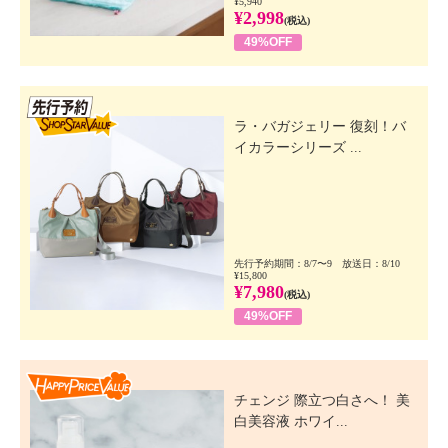
¥5,940
¥2,998
(税込)
49%OFF
先行SSV
ラ・バガジェリー 復刻！バ
イカラーシリーズ ...
先行予約期間：8/7〜9 放送日：8/10
¥15,800
¥7,980
(税込)
49%OFF
Happy Price Value
チェンジ 際立つ白さへ！ 美
白美容液 ホワイ...