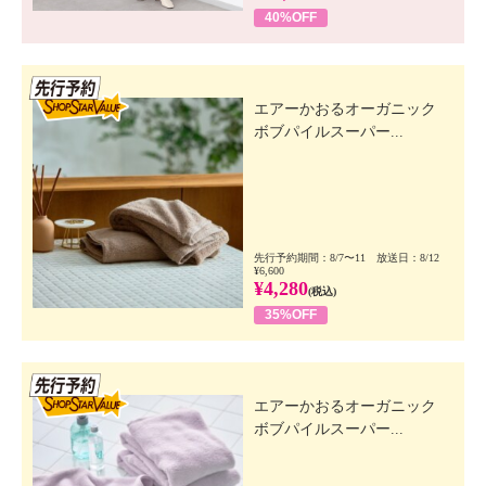
40%OFF
先行SSV
エアーかおるオーガニック
ボブパイルスーパー...
先行予約期間：8/7〜11 放送日：8/12
¥6,600
¥4,280
(税込)
35%OFF
先行SSV
エアーかおるオーガニック
ボブパイルスーパー...