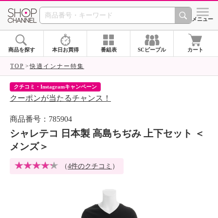
SHOP CHANNEL 
メニュー
商品を探す
本日お買得
番組表
SCピープル
カート
TOP
快適インナー特集
クチコミ・Instagramキャンペーン
ネ
クーポンが当たるチャンス！
ネ
商品番号：785904
シャレテコ 日本製 高島ちぢみ 上下セット ＜
メンズ＞
（
4件のクチコミ
）