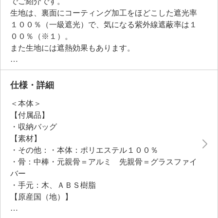
でご紹介です。
生地は、裏面にコーティング加工をほどこした遮光率
１００％（一級遮光）で、気になる紫外線遮蔽率は１
００％（※１）。
また生地には遮熱効果もあります。
さらにはっ水加工をほどこしているため、晴雨兼用傘
として一年中活用（※２）。
長傘と折りたたみ傘のそれぞれ良いところを取り入
仕様・詳細
れ、簡単に開閉できる使いやすい仕様です。
＜本体＞
軽さ、持ちやすい手元にこだわりました。
【付属品】
持ち歩く機会の多い晴雨兼用日傘だからこそ、デザイ
・収納バッグ
ンにも機能にも妥協したくない方に是非おすすめの一
【素材】
品です。
・その他：・本体：ポリエステル１００％
（※１）紫外線遮蔽率と遮光率の表記数値は生地での
・骨：中棒・元親骨＝アルミ 先親骨＝グラスファイ
試験に基づくものであり、製品全体の性能を保証する
バー
ものではありません。
・手元：木、ＡＢＳ樹脂
（※２）収納バッグも、はっ水加工をほどこした生地
【原産国（地）】
を採用していますが縫い目から水が漏れる場合があり
・中国製
ます。