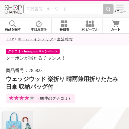
SHOP CHANNEL 
メニュー
商品を探す
本日お買得
番組表
SCピープル
カート
TOP
ホーム・インテリア
生活雑貨
クチコミ・Instagramキャンペーン
ネ
クーポンが当たるチャンス！
ネ
商品番号：785823
ウェッジウッド 楽折り 晴雨兼用折りたたみ
日傘 収納バッグ付
（
88件のクチコミ
）