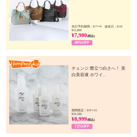
先行予約期間：8/7〜9 放送日：8/10
¥15,800
¥7,980
(税込)
49%OFF
Happy Price Value
チェンジ 際立つ白さへ！ 美
白美容液 ホワイ...
期間限定：8/9〜15
¥34,580
¥8,999
(税込)
73%OFF