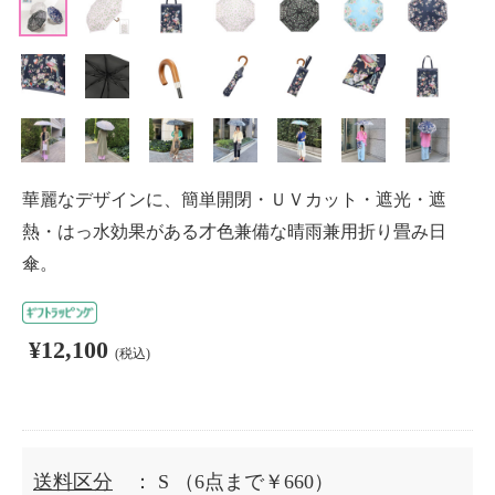
華麗なデザインに、簡単開閉・ＵＶカット・遮光・遮
熱・はっ水効果がある才色兼備な晴雨兼用折り畳み日
傘。
¥12,100
(税込)
送料区分
： S
（6点まで￥660）