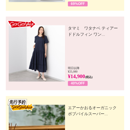
69%OFF
GO! GO! VALUE
タマミ ワタナベ ティアー
ドドルフィン ワン...
明日以降
¥25,080
¥14,900
(税込)
40%OFF
先行SSV
エアーかおるオーガニック
ボブパイルスーパー...