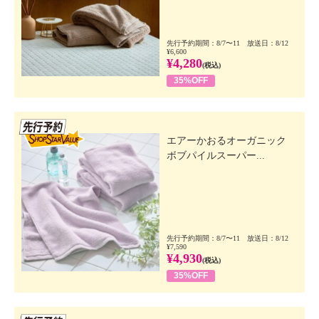
先行予約期間：8/7〜11 放送日：8/12
¥6,600
¥4,280
(税込)
35%OFF
先行SSV
エアーかおるオーガニック
ボブパイルスーパー...
先行予約期間：8/7〜11 放送日：8/12
¥7,590
¥4,930
(税込)
35%OFF
先行SSV