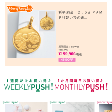
Happy Price Value
祈平 純金 ２．５ｇ ＰＡＭ
Ｐ社製 バラの妖...
期間限定：8/5〜18
¥385,000
¥199,900
(税込)
48%OFF
WEEKLY PUSH
W