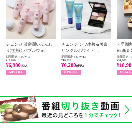
チェンジ 濃密潤いふんわ
チェンジ シワ改善＆美白
＜早期
り泡洗顔 バブルウォ...
リンクルホワイト ...
節 新春
期間限定：8/7〜13
期間限定：8/7〜13
期間限定：8
¥17,820
¥16,126
¥34,800
¥6,980
¥6,280
¥18,98
(税込)
(税込)
60%OFF
61%OFF
45%OF