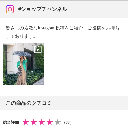
【サイズ】
・親骨 約５０ｃｍ
#ショップチャンネル
・全長：（折りたたみ時）約４０．５ｃｍ
（伸ばした時）約６４．５ｃｍ
皆さまの素敵なInstagram投稿をご紹介！ご投稿をお待ち
【重さ】
・本体：約２４３ｇ
しております。
【個体差あり】
※個体差あり
＜収納バッグ＞
【詳細】
・開口部：オープン
・ハンドル：あり （２本）
・メイン室：１室
【素材】
この商品のクチコミ
・その他：・本体：ポリエステル
【サイズ】
・サイズ：約 縦３３．５ｃｍ × 最大横２５ｃｍ
総合評価
（88）
・ハンドル立ち上がり約 １４ｃｍ