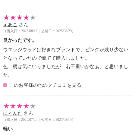
・Ａ４サイズ：可
【重さ】
・約２５ｇ
えあこ
さん
【個体差あり】
（購入日：2025/08/17｜公開日：2025/08/29）
※個体差あり
良かったです。
ウエッジウッドは好きなブランドで、ピンクが残り少ない
となっていたので慌てて購入しました。
色、柄は気にいりましたが、若干重いかなぁ、と思いまし
た。
このお客様の他のクチコミを見る
にゃんた
さん
（購入日：2025/07/25｜公開日：2025/08/14）
軽い