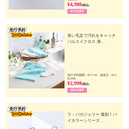
¥4,980
(税込)
61%OFF
先行SSV
長い毛足で汚れをキャッチ
パルスイクロス 薄...
先行予約期間：8/7〜10 放送日：8/11
¥5,940
¥2,998
(税込)
49%OFF
先行SSV
ラ・バガジェリー 復刻！バ
イカラーシリーズ ...