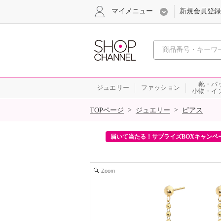
マイメニュー
新規会員登録
心おどる、瞬
靴・バ
ジュエリー
ファッション
小物・イ
SALE
>
>
TOPページ
ジュエリー
ピアス
ンを2回プレゼント！
届いて当たる！サプライズBOXキャンペ
Zoom