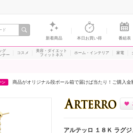
間を。通販・テレビショッピングのショップチャンネル
新着商品
本日お買い得
番組表
ッグ
美容・ダイエット
コスメ
ホーム・インテリア
家電
ンナー
フィットネス
商品がオリジナル段ボール箱で届けば当たり！ご購入金
ーン
アルテッロ １８Ｋ ラグジ