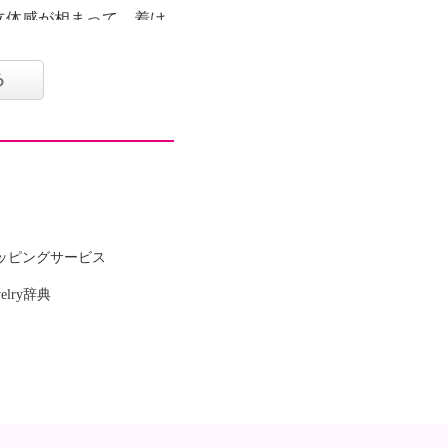
立体感が相まって、着け
クラスアップします。
る
ッピングサービス
welry辞典