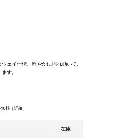
２ウェイ仕様。軽やかに揺れ動いて、
します。
料無料［
詳細
］
在庫