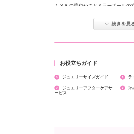
１８Ｋの華やかさとミラーボールの
るだけでいつものスタイルをぐっと
続きを見
【重量】
・約１ｇ
【刻印】
・あり：Ｋ１８
【サイズ】
お役立ちガイド
・約縦６．５ｃｍ×横３．９ｍｍ
ジュエリーサイズガイド
ラ
【使用素材】
・イエローゴールド（１８Ｋ）
ジュエリーアフターケアサ
Je
ービス
・シリコーン
【その他】
・個体差あり