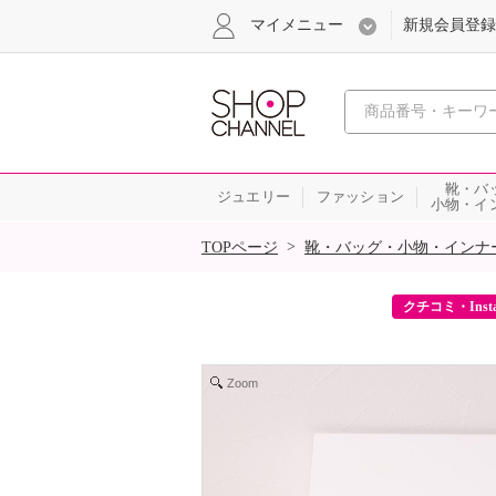
マイメニュー
新規会員登録
心おどる、瞬
靴・バ
ジュエリー
ファッション
小物・イ
SALE
>
TOPページ
靴・バッグ・小物・インナ
ーポンをプレゼント！
クチコミ・Inst
Zoom