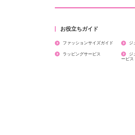
・内側：ポリエステル、豚革
・アウトソール：合成底
【サイズ（ワイズ）】
・１Ｅ
お役立ちガイド
【サイズ（その他）】
ファッションサイズガイド
ジ
・ヒールの高さ：約３ｃｍ
・前底厚み：約０．５ｃｍ
ラッピングサービス
ジ
ービス
・前側着地点厚み：約０．５ｃｍ
・高低差：約２．５ｃｍ
【重さ】
・片足約２１８ｇ（サイズにより多
【原産国（地）】
・日本製