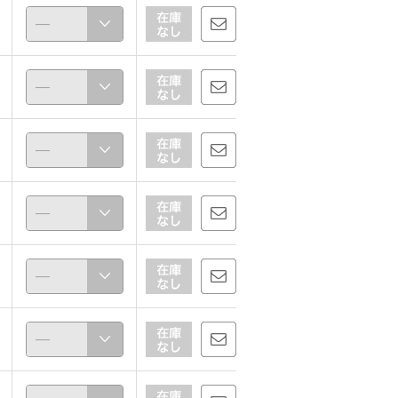
chaki
konat.
157cm
162cm