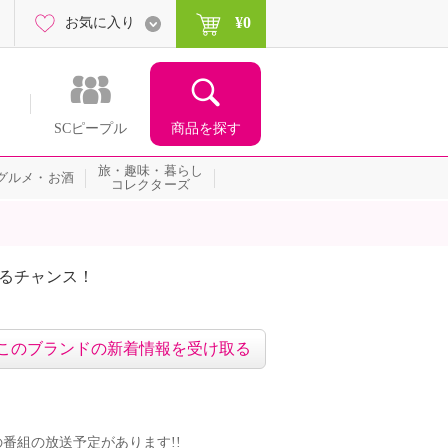
¥0
お気に入り
商品を探す
SCピープル
旅・趣味・暮らし
グルメ・お酒
コレクターズ
たるチャンス！
ネッ
このブランドの新着情報を受け取る
ンドの番組の放送予定があります!!