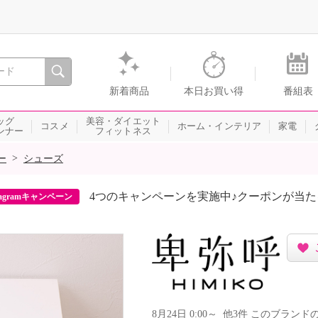
間を。通販・テレビショッピングのショップチャンネル
新着商品
本日お買い得
番組表
ッグ
美容・ダイエット
コスメ
ホーム・インテリア
家電
ンナー
フィットネス
>
ー
シューズ
4つのキャンペーンを実施中♪クーポンが当
agramキャンペーン
8月24日 0:00～ 他3件 このブラ