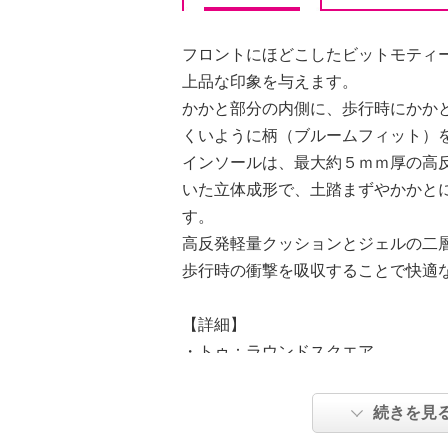
フロントにほどこしたビットモティ
上品な印象を与えます。
かかと部分の内側に、歩行時にかか
くいように柄（ブルームフィット）
インソールは、最大約５ｍｍ厚の高
いた立体成形で、土踏まずやかかと
す。
高反発軽量クッションとジェルの二
歩行時の衝撃を吸収することで快適
【詳細】
・トゥ：ラウンドスクエア
・ヒール：ミドルヒール
【素材】
続きを見
・外側：牛革