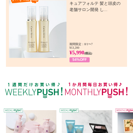
キュアフォルテ 髪と頭皮の
老舗サロン開発 し...
期間限定：8/1〜7
¥13,200
¥5,990
(税込)
54%OFF
WEEKLY PUSH
W