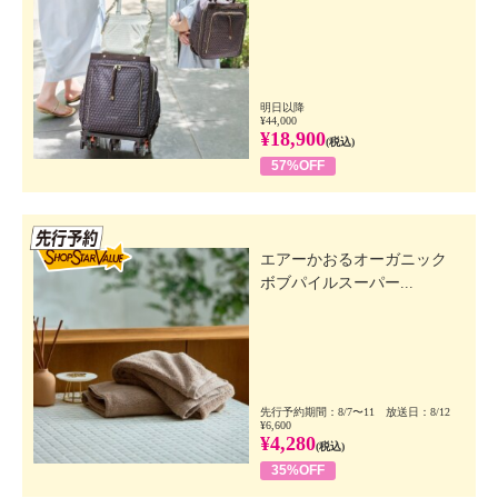
明日以降
¥44,000
¥18,900
(税込)
57%OFF
先行SSV
エアーかおるオーガニック
ボブパイルスーパー...
先行予約期間：8/7〜11 放送日：8/12
¥6,600
¥4,280
(税込)
35%OFF