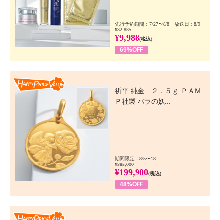
先行予約期間：7/27〜8/8 放送日：8/9
¥32,835
¥9,988
(税込)
69%OFF
Happy Price Value
祈平 純金 ２．５ｇ ＰＡＭ
Ｐ社製 バラの妖...
期間限定：8/5〜18
¥385,000
¥199,900
(税込)
48%OFF
Happy Price Value