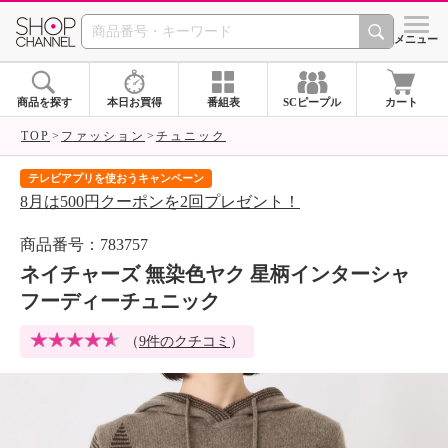
SHOP CHANNEL 
メニュー
商品を探す
本日お買得
番組表
SCピープル
カート
TOP
ファッション
チュニック
テレビアプリを使おうキャンペーン
届
8月は500円クーポンを2回プレゼント！
ご
商品番号：783757
ネイチャーズ 無染色ヤク 星柄インターシャ
フーディーチュニック
（
9件のクチコミ
）