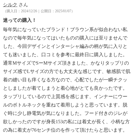
シルク
さん
（購入日：2024/12/26｜公開日：2025/01/07）
迷っての購入！
毎年気になっていたブランド！ブラウン系が似合わない私
なので毎年気になってはいたものの購入には至りませんで
した、今回デザインとインターシャ編みの柄が気に入りと
ても迷いました、口コミを参考に最終日に購入しました。
通常MサイズでSーMサイズ頂きました、かなりタップリの
サイズ感でLサイズの方でも大丈夫な感じです、敏感肌で肌
着の縫い目も痒くなる方なので、心配でしたが一瞬チクッ
としましたが着てしまうと着心地がとても良かったです。
タップリしているので上質感を感じます、インナーにウー
ルのボトルネックを重ねて着用しようと思っています。脱
ぐ時に少し静電気が気になりました。フード付きのジレが
欲しかったのですが身長153の私には着丈が長く、小柄な方
の為に着丈が76センチ位のを作って頂けたらと思います。