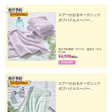
先行SSV
エアーかおるオーガニック
ボブパイルスーパー...
先行予約期間：8/7〜11 放送日：8/12
¥7,590
¥4,930
(税込)
35%OFF
先行SSV
エアーかおるオーガニック
ボブパイルスーパー...