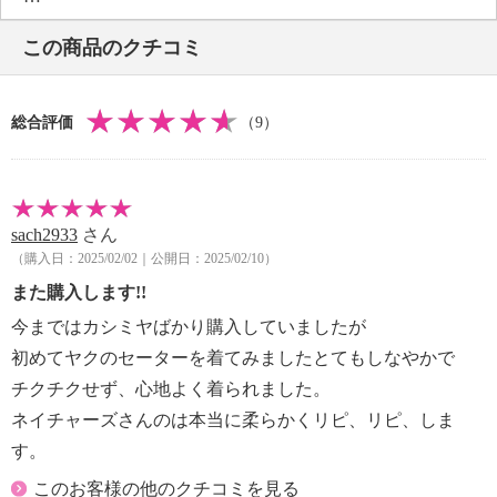
・タンブル乾燥：不可
この商品のクチコミ
・自然乾燥：日陰の平干し
・アイロン仕上げ：可（中温）
・ドライクリーニング：石油系ドライクリーニング可
総合評価
（9）
【メンテナンス（ケアラベル）】
・毛玉が生じるおそれあり
・過度な力をかけない
・中性洗剤使用
sach2933
さん
【原産国（地）】
（購入日：2025/02/02｜公開日：2025/02/10）
・中国製
また購入します!!
今まではカシミヤばかり購入していましたが
初めてヤクのセーターを着てみましたとてもしなやかで
チクチクせず、心地よく着られました。
ネイチャーズさんのは本当に柔らかくリピ、リピ、しま
す。
このお客様の他のクチコミを見る