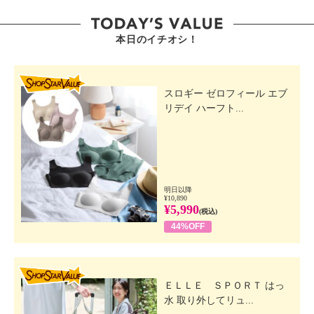
本日のイチオシ！
SHOP STAR VALUE
スロギー ゼロフィール エブ
リデイ ハーフト...
明日以降
¥10,890
¥5,990
(税込)
44%OFF
SHOP STAR VALUE
ＥＬＬＥ ＳＰＯＲＴ はっ
水 取り外してリュ...