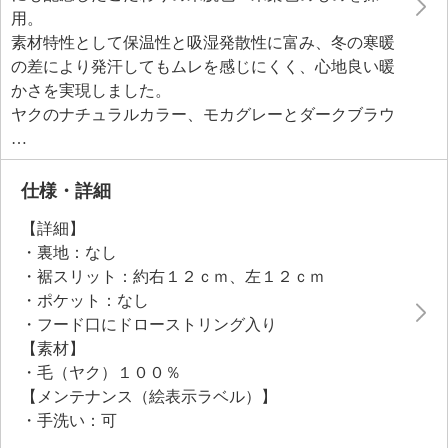
用。
素材特性として保温性と吸湿発散性に富み、冬の寒暖
の差により発汗してもムレを感じにくく、心地良い暖
かさを実現しました。
ヤクのナチュラルカラー、モカグレーとダークブラウ
ンの２色の糸を用いてインターシャ編みで星柄を表
現。
前身頃の大きな星柄は細かなボーダーラインで作製
仕様・詳細
し、配置を脇にずらすことで大人っぽい印象に。
【詳細】
右袖には星柄と同じ細かなボーダー柄を、左袖には異
・裏地：なし
なる配色を採用し、オリジナリティーあふれるデザイ
・裾スリット：約右１２ｃｍ、左１２ｃｍ
ンに仕上げました。
・ポケット：なし
軽い着心地に、じんわりと包み込むような暖かさ、ヒ
・フード口にドローストリング入り
ップラインをさりげなくカバーするゆとりある着丈
【素材】
で、気になる体形をさりげなくカバーします。
・毛（ヤク）１００％
【メンテナンス（絵表示ラベル）】
・手洗い：可
・漂白処理：塩素系・酸素系漂白不可