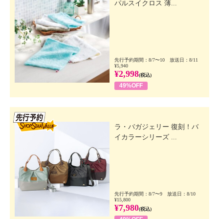
パルスイクロス 薄...
先行予約期間：8/7〜10 放送日：8/11
¥5,940
¥2,998
(税込)
49%OFF
先行SSV
ラ・バガジェリー 復刻！バ
イカラーシリーズ ...
先行予約期間：8/7〜9 放送日：8/10
¥15,800
¥7,980
(税込)