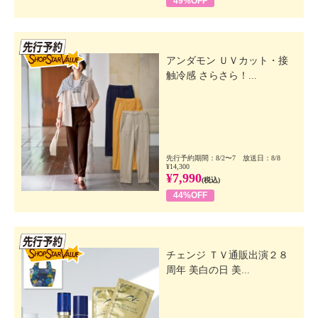
49%OFF
先行SSV
アンダモン ＵＶカット・接
触冷感 さらさら！...
先行予約期間：8/2〜7 放送日：8/8
¥14,300
¥7,990
(税込)
44%OFF
先行SSV
チェンジ ＴＶ通販出演２８
周年 美白の日 美...