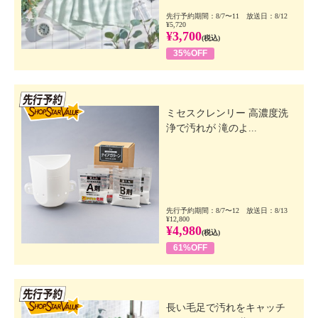
先行予約期間：8/7〜11 放送日：8/12
¥5,720
¥3,700
(税込)
35%OFF
先行SSV
ミセスクレンリー 高濃度洗
浄で汚れが 滝のよ...
先行予約期間：8/7〜12 放送日：8/13
¥12,800
¥4,980
(税込)
61%OFF
先行SSV
長い毛足で汚れをキャッチ