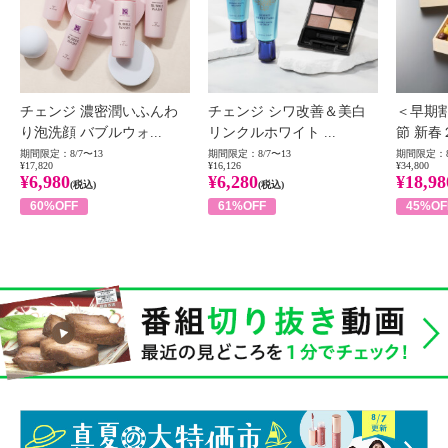
チェンジ 濃密潤いふんわ
チェンジ シワ改善＆美白
＜早期
り泡洗顔 バブルウォ...
リンクルホワイト ...
節 新春
期間限定：8/7〜13
期間限定：8/7〜13
期間限定：8
¥17,820
¥16,126
¥34,800
¥6,980
¥6,280
¥18,98
(税込)
(税込)
60%OFF
61%OFF
45%OF