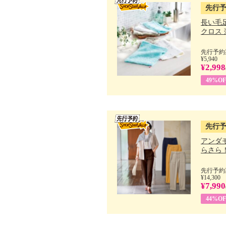
先行
長い毛
クロス 薄
先行予約期
¥5,940
¥2,998
49%OF
先行
アンダ
らさら！.
先行予約期
¥14,300
¥7,990
44%OF