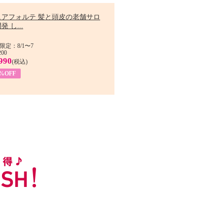
ュアフォルテ 髪と頭皮の老舗サロ
発 し...
限定：8/1〜7
200
990
(税込)
4%OFF