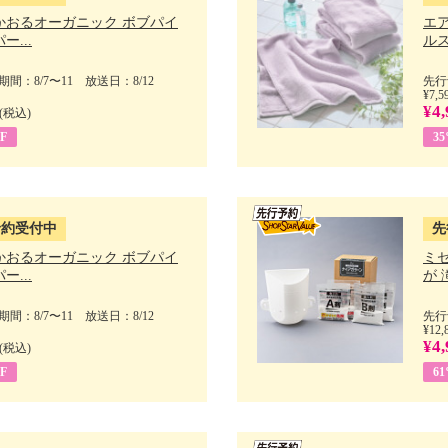
かおるオーガニック ボブパイ
エ
ー...
ルス
間：8/7〜11 放送日：8/12
先行
¥7,5
¥4,
(税込)
F
3
予約受付中
先
かおるオーガニック ボブパイ
ミ
ー...
が 
間：8/7〜11 放送日：8/12
先行
¥12,
¥4,
(税込)
F
6