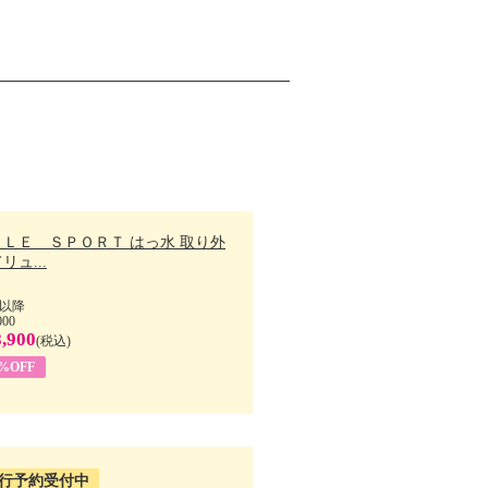
ＬＬＥ ＳＰＯＲＴ はっ水 取り外
リュ...
以降
000
,900
(税込)
7%OFF
行予約受付中