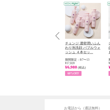
Prev
コラーゲン
オリタリア社 エキスト
チェンジ 濃密潤いふん
加熱２５度
ラバージン オリーブオ
わり泡洗顔 バブルウォ
...
イル （ノンフィ...
ッシュ ４本セッ...
31
期間限定：8/1〜31
期間限定：8/7〜13
¥22,400
¥17,820
¥
¥8,200
¥6,980
)
(税込)
(税込)
63%OFF
60%OFF
お電話から（通話無料）