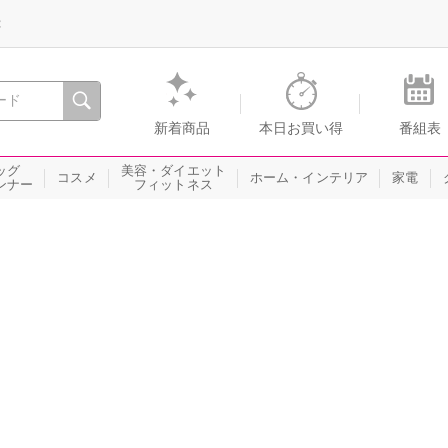
録
、瞬間を。通販・テレビショッピングのショップチャンネル
新着商品
本日お買い得
番組表
ッグ
美容・ダイエット
コスメ
ホーム・インテリア
家電
ンナー
フィットネス