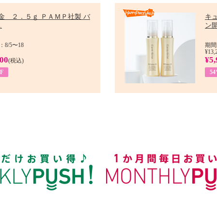
金 ２．５ｇ ＰＡＭＰ社製 バ
キ
.
ン開
8/5〜18
期間
¥13,
900
¥5,
(税込)
F
5