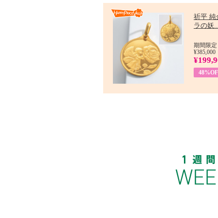
祈平 純
ラの妖..
期間限定：
¥385,000
¥199,
48%OF