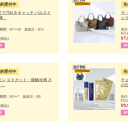
予約受付中
先
足で汚れをキャッチ パルスイ
ラ
...
シリ
間：8/7〜10 放送日：8/11
先行
¥15,
¥7,
(税込)
F
4
予約受付中
先
モン ＵＶカット・接触冷感 さ
チ
..
の日 
間：8/2〜7 放送日：8/8
先行
¥32,
¥9,
(税込)
F
6