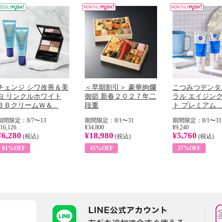
チェンジ シワ改善＆美
＜早期割引＞ 豪華絢爛
こつみつデンタ
白 リンクルホワイト
御節 新春２０２７年二
ラル エイジン
ＢＢクリームＷ＆...
段重
ト プレミアム ..
期間限定：8/7〜13
期間限定：8/1〜31
期間限定：8/1〜31
16,126
¥34,800
¥9,240
¥6,280
¥18,980
¥5,760
(税込)
(税込)
(税込)
61%OFF
45%OFF
37%OFF