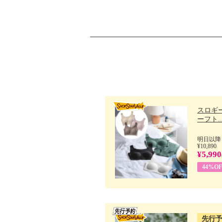
スロギー
ーフト..
明日以降
¥10,890
¥5,990
44%OF
先行