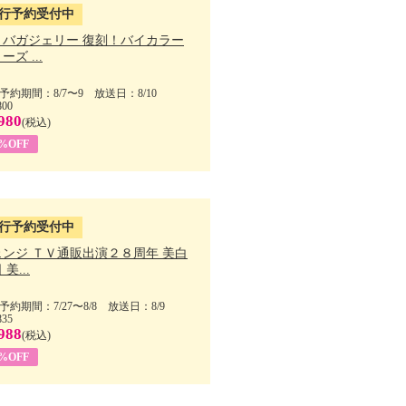
行予約受付中
・バガジェリー 復刻！バイカラー
ーズ ...
予約期間：8/7〜9 放送日：8/10
800
980
(税込)
9%OFF
行予約受付中
ェンジ ＴＶ通販出演２８周年 美白
美...
予約期間：7/27〜8/8 放送日：8/9
835
988
(税込)
9%OFF