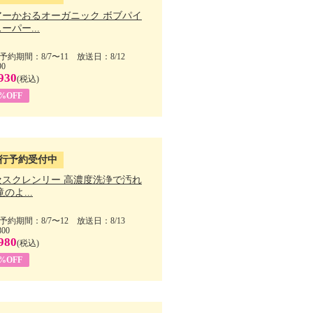
アーかおるオーガニック ボブパイ
ーパー...
予約期間：8/7〜11 放送日：8/12
90
930
(税込)
5%OFF
行予約受付中
セスクレンリー 高濃度洗浄で汚れ
滝のよ...
予約期間：8/7〜12 放送日：8/13
800
980
(税込)
1%OFF