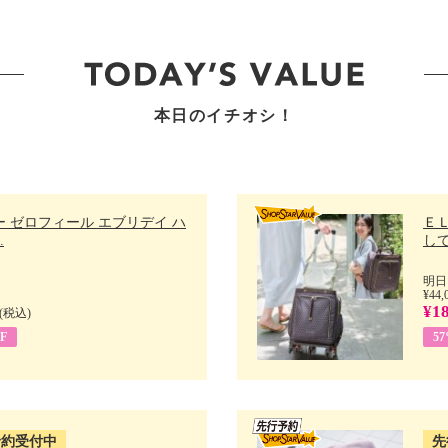
本日のイチオシ！
 ゼロフィール エブリデイ ハ
Ｅ
.
して
明日
¥44,
¥18
(税込)
F
5
予約受付中
先