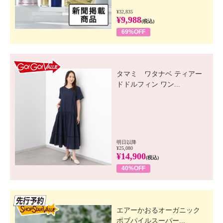
¥32,835
¥9,988
(税込)
69%OFF
GO! GO! VALUE
タマミ ワタナベ ティアー
ドドルフィン ワン...
明日以降
¥25,080
¥14,900
(税込)
40%OFF
先行SSV
エアーかおるオーガニック
ボブパイルスーパー...