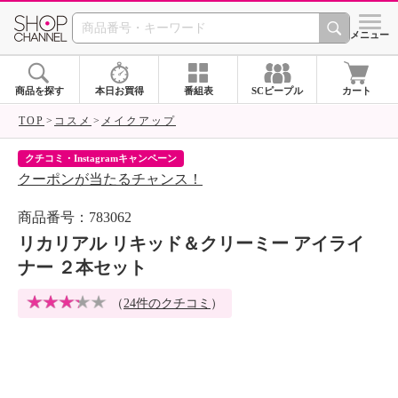
SHOP CHANNEL 
メニュー
商品を探す
本日お買得
番組表
SCピープル
カート
TOP
コスメ
メイクアップ
クチコミ・Instagramキャンペーン
ネ
クーポンが当たるチャンス！
ネ
商品番号：783062
リカリアル リキッド＆クリーミー アイライ
ナー ２本セット
（
24件のクチコミ
）