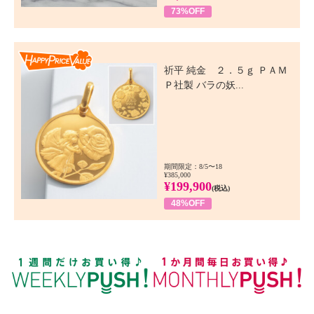
73%OFF
Happy Price Value
祈平 純金 ２．５ｇ ＰＡＭ
Ｐ社製 バラの妖...
期間限定：8/5〜18
¥385,000
¥199,900
(税込)
48%OFF