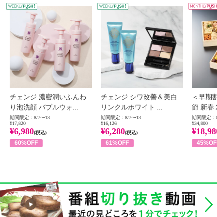
WEEKLY PUSH
W
チェンジ 濃密潤いふんわ
チェンジ シワ改善＆美白
＜早期
り泡洗顔 バブルウォ...
リンクルホワイト ...
節 新春
期間限定：8/7〜13
期間限定：8/7〜13
期間限定：8
¥17,820
¥16,126
¥34,800
¥6,980
¥6,280
¥18,98
(税込)
(税込)
60%OFF
61%OFF
45%OF