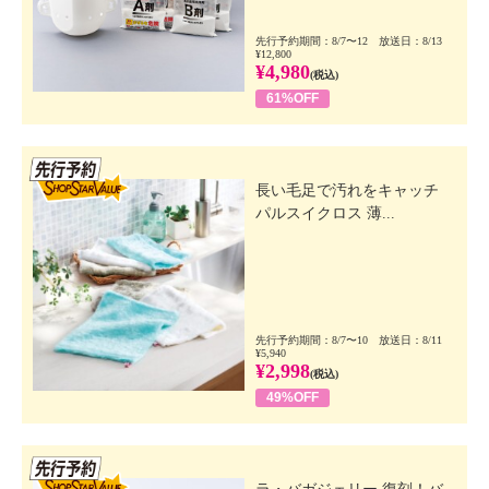
先行予約期間：8/7〜12 放送日：8/13
¥12,800
¥4,980
(税込)
61%OFF
先行SSV
長い毛足で汚れをキャッチ
パルスイクロス 薄...
先行予約期間：8/7〜10 放送日：8/11
¥5,940
¥2,998
(税込)
49%OFF
先行SSV