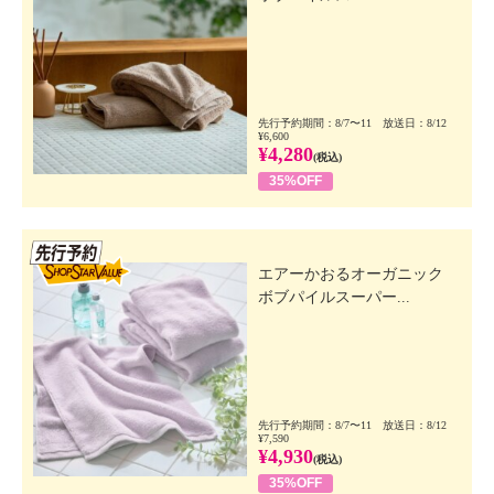
先行予約期間：8/7〜11 放送日：8/12
¥6,600
¥4,280
(税込)
35%OFF
先行SSV
エアーかおるオーガニック
ボブパイルスーパー...
先行予約期間：8/7〜11 放送日：8/12
¥7,590
¥4,930
(税込)
35%OFF