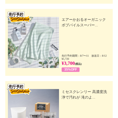
先行SSV
エアーかおるオーガニック
ボブパイルスーパー...
先行予約期間：8/7〜11 放送日：8/12
¥5,720
¥3,700
(税込)
35%OFF
先行SSV
ミセスクレンリー 高濃度洗
浄で汚れが 滝のよ...