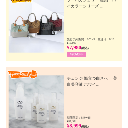
ラ・バガジェリー 復刻！バ
イカラーシリーズ ...
先行予約期間：8/7〜9 放送日：8/10
¥15,800
¥7,980
(税込)
49%OFF
Happy Price Value
チェンジ 際立つ白さへ！ 美
白美容液 ホワイ...
期間限定：8/9〜15
¥34,580
¥8,999
(税込)