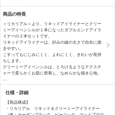
商品の特長
＜リカリアル＞より、リキッドアイライナーとクリー
ミーアイペンシルが１本になったダブルエンドアイラ
イナーの２本セットです。
リキッドアイライナーは、好みの線の太さで自在に描
きやすい。
こすってもにじみにくく、よれにくく、きれいが長持
ちします。
クリーミーアイペンシルは、とろけるようなテクスチ
ャーで柔らかくお肌に密着し、なめらかな描き心地。
１本でその日のなりたいイメージに合わせて使い分け
ができます。
ハリを与えて、お肌を引き締めるＲｅｊｕｔｉｍｅ
仕様・詳細
ＰＴＣ（パルミトイルトリペプチド−５、加水分解コラ
【商品構成】
ーゲン、１，２−ヘキサンジオール、エチルヘキシルグ
・リカリアル リキッド＆クリーミーアイライナー
リセリン）、肌荒れを防ぐＢｌａｃｋ ＢｅｅＯｍｅ
（色：カーボンブラック、ピーコック、マットブラウ