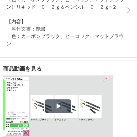
（ザイモモナス培養エキス、マルトデキストリン、ハ
ン）リキッド ０．２ｇ＆ペンシル ０．２ｇ×２
チミツエキス）といった美容成分を配合しています。
【内容】
・添付文書：能書
・色：カーボンブラック、ピーコック、マットブラウ
ン
【原産国（地）】
・中国製
商品動画を見る
Play
Video