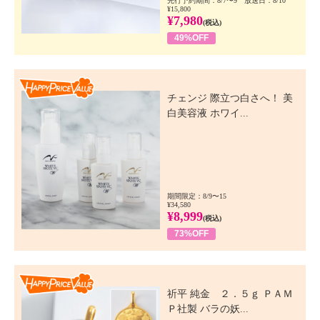
先行予約期間：8/7〜9 放送日：8/10
¥15,800
¥7,980
(税込)
49%OFF
Happy Price Value
チェンジ 際立つ白さへ！ 美
白美容液 ホワイ...
期間限定：8/9〜15
¥34,580
¥8,999
(税込)
73%OFF
Happy Price Value
祈平 純金 ２．５ｇ ＰＡＭ
Ｐ社製 バラの妖...