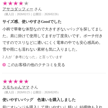
＜バッグ＞
アサコダッフィー
さん
【詳細】
（購入日：2026/02/15｜公開日：2026/02/26）
・開口部：マグネット
・ポケット（外側）：マグネット２個、ファスナー１
サイズ感、使いやすさGoodでした
個
小柄で華奢な体型なので大きすぎないバッグを探してまし
・ポケット（内側）：ファスナー１個、オープン２個
た。肩に掛けて使用してますが丁度良いです。ポーチ付き
【付属品】
ですのでスリなどに遭いにくく電車の中でも安心感高め。
・チャーム
雪や雨にも濡れない素材も気に入りました。
【素材】
・外側：ポリエステル
2 人が「参考になった」と言っています
・内側：ＴＣ
このお客様の他のクチコミを見る
【サイズ】
・約縦２３ｃｍ×最大横４２ｃｍ×マチ１３ｃｍ
・Ａ４サイズ：不可
【重さ】
スモちゃんママ
さん
・約４６５ｇ
（購入日：2026/01/25｜公開日：2026/02/05）
【個体差あり】
使いやすいバッグ 色違いを購入しました
・個体差あり
前にオレンジを購入して使いやすいし軽いし結構物も入れ
【原産国（地）】