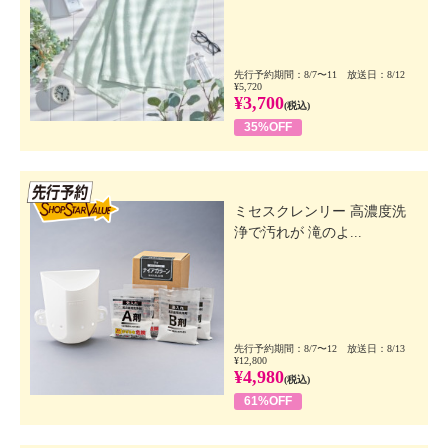
先行予約期間：8/7〜11 放送日：8/12
¥5,720
¥3,700
(税込)
35%OFF
先行SSV
ミセスクレンリー 高濃度洗
浄で汚れが 滝のよ...
先行予約期間：8/7〜12 放送日：8/13
¥12,800
¥4,980
(税込)
61%OFF