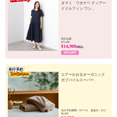
タマミ ワタナベ ティアー
ドドルフィン ワン...
明日以降
¥25,080
¥14,900
(税込)
40%OFF
先行SSV
エアーかおるオーガニック
ボブパイルスーパー...
先行予約期間：8/7〜11 放送日：8/12
¥6,600