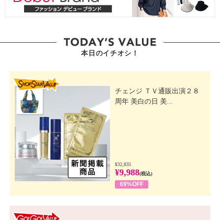
本日のイチオシ！
SHOP STAR VALUE
チェンジ ＴＶ通販出演２８
周年 美白の日 美...
¥32,835
¥9,988
(税込)
69%OFF
GO! GO! VALUE