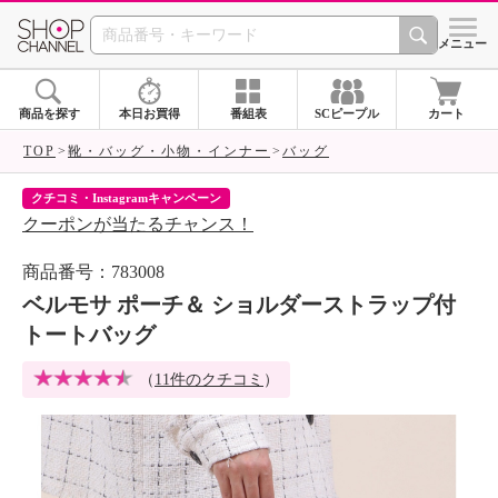
SHOP CHANNEL 
メニュー
商品を探す
本日お買得
番組表
SCピープル
カート
TOP
靴・バッグ・小物・インナー
バッグ
クチコミ・Instagramキャンペーン
ネ
クーポンが当たるチャンス！
ネ
商品番号：783008
ベルモサ ポーチ＆ ショルダーストラップ付
トートバッグ
（
11件のクチコミ
）