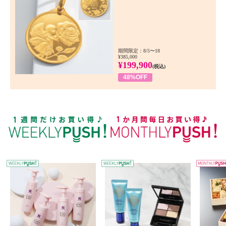
期間限定：8/5〜18
¥385,000
¥199,900
(税込)
48%OFF
WEEKLY PUSH
W