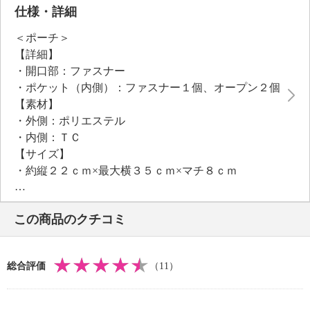
仕様・詳細
＜ポーチ＞
【詳細】
・開口部：ファスナー
・ポケット（内側）：ファスナー１個、オープン２個
【素材】
・外側：ポリエステル
・内側：ＴＣ
【サイズ】
・約縦２２ｃｍ×最大横３５ｃｍ×マチ８ｃｍ
・Ａ４サイズ：不可
【重さ】
この商品のクチコミ
・約２５６ｇ
【個体差あり】
・個体差あり
総合評価
（11）
【原産国（地）】
・中国製