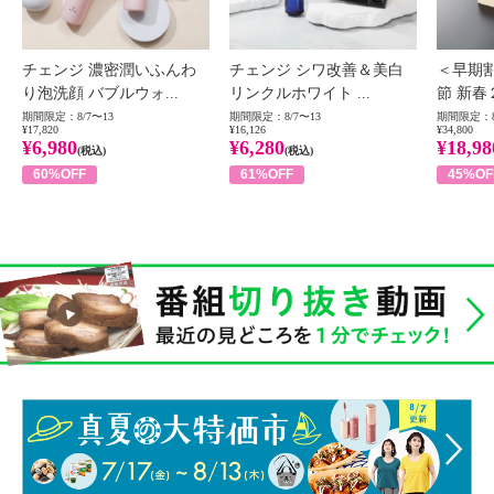
チェンジ 濃密潤いふんわ
チェンジ シワ改善＆美白
＜早期
り泡洗顔 バブルウォ...
リンクルホワイト ...
節 新春
期間限定：8/7〜13
期間限定：8/7〜13
期間限定：8
¥17,820
¥16,126
¥34,800
¥6,980
¥6,280
¥18,98
(税込)
(税込)
60%OFF
61%OFF
45%OF