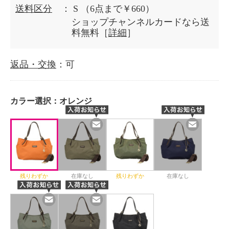
送料区分
： S
（6点まで￥660）
ショップチャンネルカードなら送
料無料［
詳細
］
返品・交換
：可
カラー選択：
オレンジ
残りわずか
在庫なし
残りわずか
在庫なし