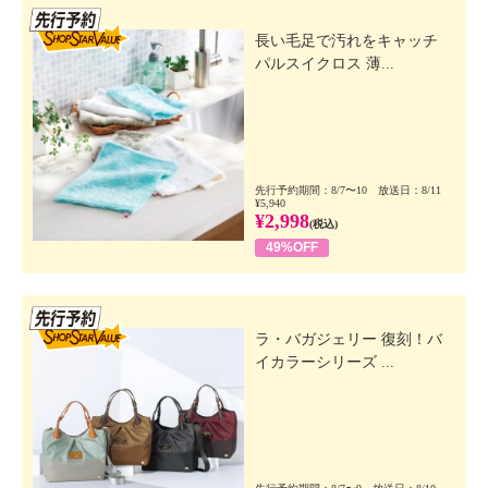
先行SSV
長い毛足で汚れをキャッチ
パルスイクロス 薄...
先行予約期間：8/7〜10 放送日：8/11
¥5,940
¥2,998
(税込)
49%OFF
先行SSV
ラ・バガジェリー 復刻！バ
イカラーシリーズ ...