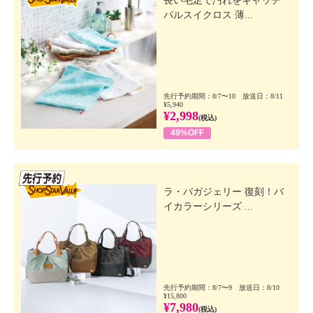
長い毛足で汚れをキャッチ
パルスイクロス 薄...
先行予約期間：8/7〜10 放送日：8/11
¥5,940
¥2,998
(税込)
49%OFF
先行SSV
ラ・バガジェリー 復刻！バ
イカラーシリーズ ...
先行予約期間：8/7〜9 放送日：8/10
¥15,800
¥7,980
(税込)