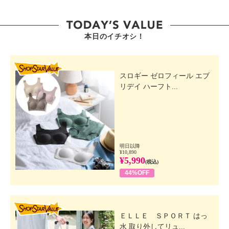
本日のイチオシ！
SHOP STAR VALUE
スロギー ゼロフィール エブ
リデイ ハーフト...
明日以降
¥10,890
¥5,990
(税込)
44%OFF
SHOP STAR VALUE
ＥＬＬＥ ＳＰＯＲＴ はっ
水 取り外してリュ...