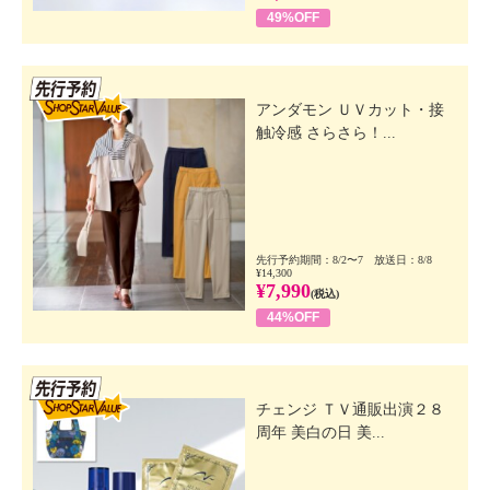
49%OFF
先行SSV
アンダモン ＵＶカット・接
触冷感 さらさら！...
先行予約期間：8/2〜7 放送日：8/8
¥14,300
¥7,990
(税込)
44%OFF
先行SSV
チェンジ ＴＶ通販出演２８
周年 美白の日 美...