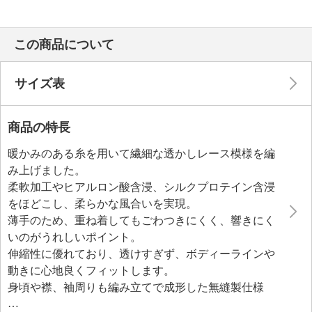
この商品について
サイズ表
商品の特長
暖かみのある糸を用いて繊細な透かしレース模様を編
み上げました。
柔軟加工やヒアルロン酸含浸、シルクプロテイン含浸
をほどこし、柔らかな風合いを実現。
薄手のため、重ね着してもごわつきにくく、響きにく
いのがうれしいポイント。
伸縮性に優れており、透けすぎず、ボディーラインや
動きに心地良くフィットします。
身頃や襟、袖周りも編み立てで成形した無縫製仕様
（洗濯ネームのぞく）で肌当たりが良いつくり。