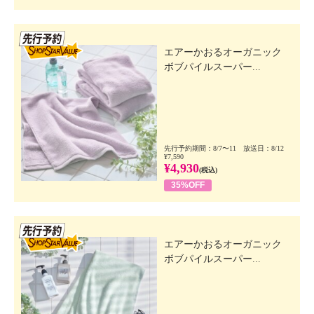
先行SSV
エアーかおるオーガニック
ボブパイルスーパー...
先行予約期間：8/7〜11 放送日：8/12
¥7,590
¥4,930
(税込)
35%OFF
先行SSV
エアーかおるオーガニック
ボブパイルスーパー...