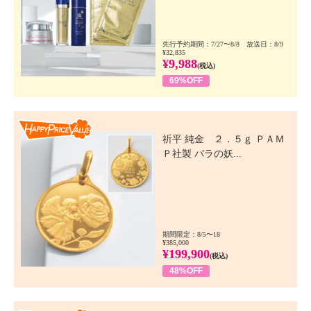
先行予約期間：7/27〜8/8 放送日：8/9
¥32,835
¥9,988
(税込)
69%OFF
Happy Price Value
祈平 純金 ２．５ｇ ＰＡＭ
Ｐ社製 バラの妖...
期間限定：8/5〜18
¥385,000
¥199,900
(税込)
48%OFF