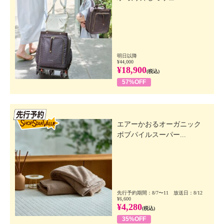
明日以降
¥44,000
¥18,900
(税込)
57%OFF
先行SSV
エアーかおるオーガニック
ボブパイルスーパー...
先行予約期間：8/7〜11 放送日：8/12
¥6,600
¥4,280
(税込)
35%OFF