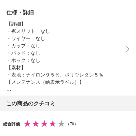
トップスやワンピース、ジャケットのインナーとして
着用でき、首周りや袖周りをグッと華やかに演出しま
仕様・詳細
す。
【詳細】
あえてカットソーの上から着るのもおすすめ。
・裾スリット：なし
・ワイヤー：なし
・カップ：なし
・パッド：なし
・ホック：なし
【素材】
・表地：ナイロン９５％、ポリウレタン５％
【メンテナンス（絵表示ラベル）】
・洗濯機：可
・漂白処理：塩素系・酸素系漂白不可
この商品のクチコミ
・タンブル乾燥：不可
・自然乾燥：日陰の吊り干し
・アイロン仕上げ：不可
総合評価
（70）
・ドライクリーニング：不可
【メンテナンス（ケアラベル）】