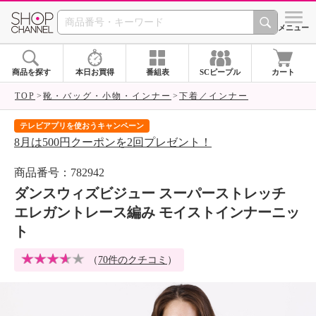
SHOP CHANNEL 
メニュー
商品を探す
本日お買得
番組表
SCピープル
カート
TOP
靴・バッグ・小物・インナー
下着／インナー
テレビアプリを使おうキャンペーン
届
8月は500円クーポンを2回プレゼント！
ご
商品番号：782942
ダンスウィズビジュー スーパーストレッチ
エレガントレース編み モイストインナーニッ
ト
（
70件のクチコミ
）