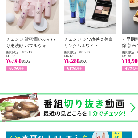
チェンジ 濃密潤いふんわ
チェンジ シワ改善＆美白
＜早期
り泡洗顔 バブルウォ...
リンクルホワイト ...
節 新春
期間限定：8/7〜13
期間限定：8/7〜13
期間限定：8
¥17,820
¥16,126
¥34,800
¥6,980
¥6,280
¥18,98
(税込)
(税込)
60%OFF
61%OFF
45%OF