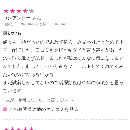
・水や汗などによる色落ち、色移り注意
・摩擦による色落ち、色移り注意
ロシアンクー
さん
・過度な力をかけない
（購入日：2026/04/06｜公開日：2026/04/21）
・ネット使用
・無蛍光洗剤使用
良いかも
【個体差あり】
値段も手頃だったので思わず購入。返品不可だったので正
・個体差あり
直心配でした。口コミもクビがキツイと言う声ががあった
【原産国（地）】
ので取り敢えず試着しましたが私はそんなに気になりませ
・中国製
んでした。むしろしっかり首をフォールドしてくれてるみ
※伸縮性があるため、普段Ｌサイズを着用する方は通
たいで気にならないかな
常はＳ〜Ｌを選択
まだ試着しかしてないので活躍頻度は今年の秋頃かと思っ
バストサイズが大きめの方、身長の高い方、ゆったり
ています。
着用したい方はＬ〜３Ｌをお選びください
1 人が「参考になった」と言っています
※ピスタチオはイエローに近い色味
このお客様の他のクチコミを見る