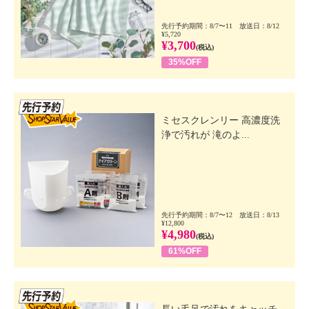
先行予約期間：8/7〜11 放送日：8/12
¥5,720
¥3,700
(税込)
35%OFF
先行SSV
ミセスクレンリー 高濃度洗
浄で汚れが 滝のよ...
先行予約期間：8/7〜12 放送日：8/13
¥12,800
¥4,980
(税込)
61%OFF
先行SSV