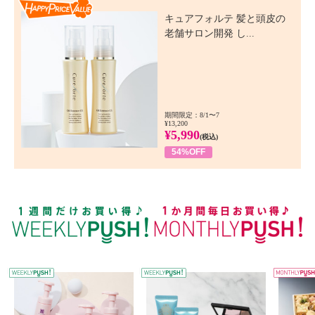
Happy Price Value
キュアフォルテ 髪と頭皮の
老舗サロン開発 し...
期間限定：8/1〜7
¥13,200
¥5,990
(税込)
54%OFF
WEEKLY PUSH
W