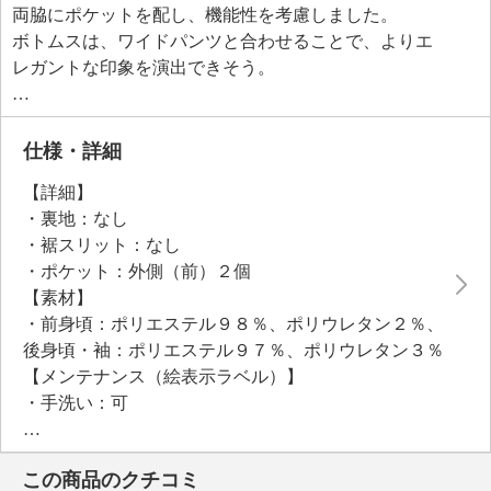
両脇にポケットを配し、機能性を考慮しました。
ボトムスは、ワイドパンツと合わせることで、よりエ
レガントな印象を演出できそう。
カジュアルからエレガントまで幅広いスタイリングが
可能。
お呼ばれにも活躍しそうなチュニックです。
仕様・詳細
【詳細】
・裏地：なし
・裾スリット：なし
・ポケット：外側（前）２個
【素材】
・前身頃：ポリエステル９８％、ポリウレタン２％、
後身頃・袖：ポリエステル９７％、ポリウレタン３％
【メンテナンス（絵表示ラベル）】
・手洗い：可
・漂白処理：酸素系漂白可（塩素系漂白は不可）
・タンブル乾燥：不可
この商品のクチコミ
・自然乾燥：日陰の吊り干し