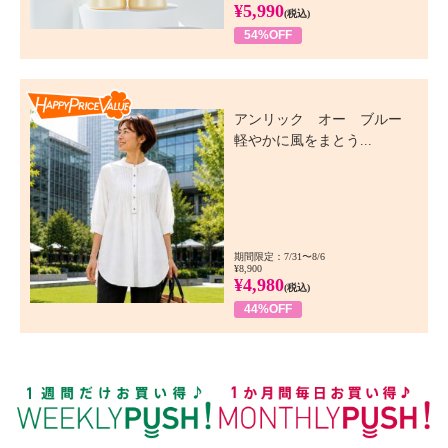
¥5,990
(税込)
54%OFF
Happy Price Value
アンリック オー ブルー
軽やかに風をまとう...
期間限定：7/31〜8/6
¥8,900
¥4,980
(税込)
44%OFF