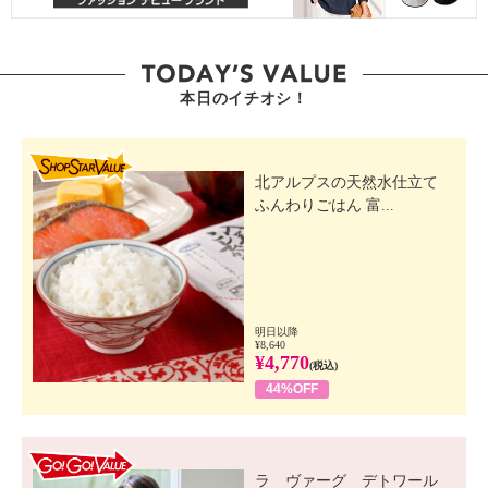
本日のイチオシ！
SHOP STAR VALUE
北アルプスの天然水仕立て
ふんわりごはん 富...
明日以降
¥8,640
¥4,770
(税込)
44%OFF
GO! GO! VALUE
ラ ヴァーグ デトワール