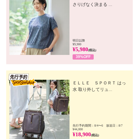
さりげなく決まる ...
明日以降
¥9,900
¥5,980
(税込)
39%OFF
先行SSV
ＥＬＬＥ ＳＰＯＲＴ はっ
水 取り外してリュ...
先行予約期間：8/4〜6 放送日：8/7
¥44,000
¥18,900
(税込)