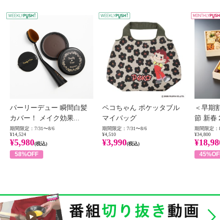
WEEKLY PUSH
W
パーリーデュー 瞬間白髪
ペコちゃん ポケッタブル
＜早期
カバー！ メイク効果...
マイバッグ
節 新春
期間限定：7/31〜8/6
期間限定：7/31〜8/6
期間限定：8
¥14,524
¥4,510
¥34,800
¥5,980
¥3,990
¥18,98
(税込)
(税込)
58%OFF
45%OF