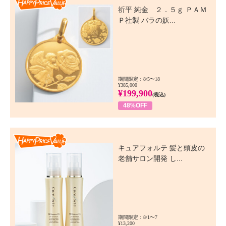
祈平 純金 ２．５ｇ ＰＡＭ
Ｐ社製 バラの妖...
期間限定：8/5〜18
¥385,000
¥199,900
(税込)
48%OFF
Happy Price Value
キュアフォルテ 髪と頭皮の
老舗サロン開発 し...
期間限定：8/1〜7
¥13,200