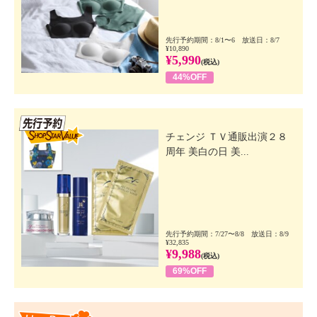
先行予約期間：8/1〜6 放送日：8/7
¥10,890
¥5,990
(税込)
44%OFF
先行SSV
チェンジ ＴＶ通販出演２８
周年 美白の日 美...
先行予約期間：7/27〜8/8 放送日：8/9
¥32,835
¥9,988
(税込)
69%OFF
Happy Price Value