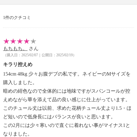
・アイロン仕上げ：可（低温）
・ドライクリーニング：石油系ドライクリーニング可
1件のクチコミ
・ウエットクリーニング：可
【メンテナンス（ケアラベル）】
・単品洗い
・毛玉が生じるおそれあり
もちもち。
さん
・過度な力をかけない
（購入日：2025/02/07｜公開日：2025/02/19）
【個体差あり】
・個体差あり
キラリ控えめ
【原産国（地）】
154cm 48kg 少々お腹デブの私です。ネイビーのMサイズを
・韓国製
購入しました。
暗めの紺色なので全体的には地味ですがスパンコールが控
えめながら華を添えて品の良い感じに仕上がっています。
このチュール丈は以前、求めた花柄チュール丈より1.5・ほ
ど短いので低身長にはバランスが良いと思います。
この2月には少々寒いので直ぐに着れない事がマイナス1と
なりました。