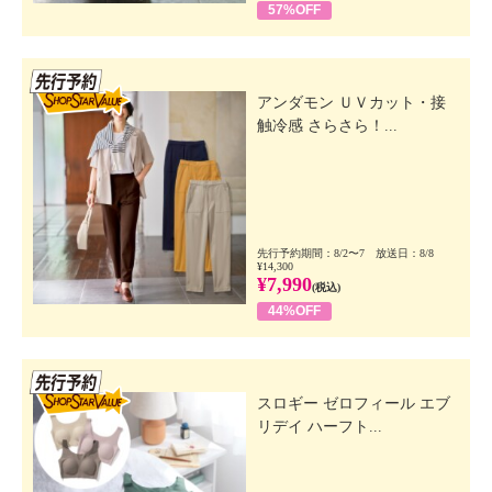
57%OFF
先行SSV
アンダモン ＵＶカット・接
触冷感 さらさら！...
先行予約期間：8/2〜7 放送日：8/8
¥14,300
¥7,990
(税込)
44%OFF
先行SSV
スロギー ゼロフィール エブ
リデイ ハーフト...