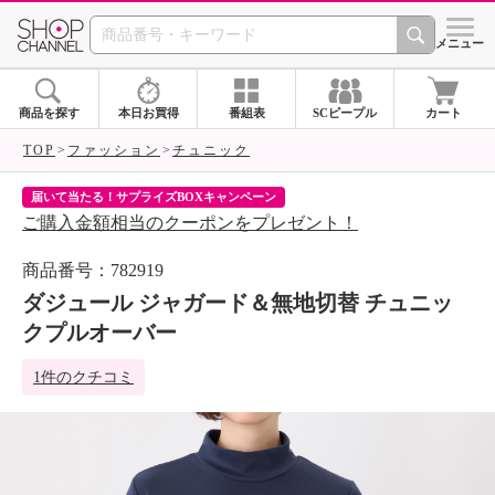
SHOP CHANNEL 
メニュー
商品を探す
本日お買得
番組表
SCピープル
カート
TOP
ファッション
チュニック
届いて当たる！サプライズBOXキャンペーン
ク
ご購入金額相当のクーポンをプレゼント！
ク
商品番号：782919
ダジュール ジャガード＆無地切替 チュニッ
クプルオーバー
1件のクチコミ