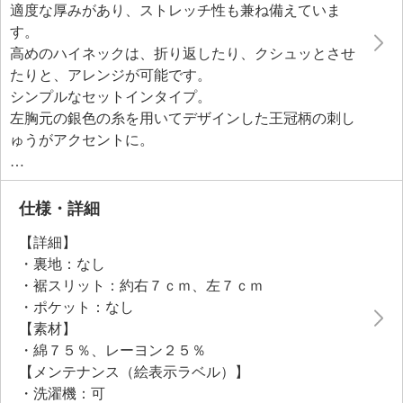
適度な厚みがあり、ストレッチ性も兼ね備えていま
す。
高めのハイネックは、折り返したり、クシュッとさせ
たりと、アレンジが可能です。
シンプルなセットインタイプ。
左胸元の銀色の糸を用いてデザインした王冠柄の刺し
ゅうがアクセントに。
裾には幅広のステッチでヘム上げをほどこし、Ｔシャ
ツのようなカジュアル感を軽減。
裾両サイドにはスリットを入れ、動きやすさにも配慮
仕様・詳細
しました。
【詳細】
コートのインナーはもちろん、ワンピースやセーター
・裏地：なし
とのレイヤードスタイルにも活躍します。
・裾スリット：約右７ｃｍ、左７ｃｍ
・ポケット：なし
【素材】
・綿７５％、レーヨン２５％
【メンテナンス（絵表示ラベル）】
・洗濯機：可