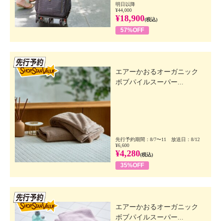
明日以降
¥44,000
¥18,900
(税込)
57%OFF
先行SSV
エアーかおるオーガニック
ボブパイルスーパー...
先行予約期間：8/7〜11 放送日：8/12
¥6,600
¥4,280
(税込)
35%OFF
先行SSV
エアーかおるオーガニック
ボブパイルスーパー...