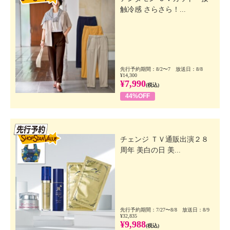
触冷感 さらさら！...
先行予約期間：8/2〜7 放送日：8/8
¥14,300
¥7,990
(税込)
44%OFF
先行SSV
チェンジ ＴＶ通販出演２８
周年 美白の日 美...
先行予約期間：7/27〜8/8 放送日：8/9
¥32,835
¥9,988
(税込)