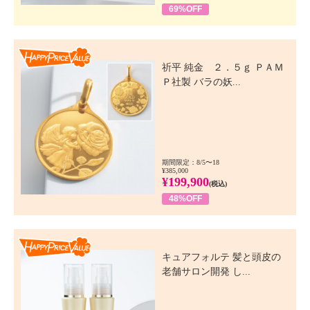
69%OFF
Happy Price Value
祈平 純金 ２．５ｇ ＰＡＭ
Ｐ社製 バラの妖...
期間限定：8/5〜18
¥385,000
¥199,900
(税込)
48%OFF
Happy Price Value
キュアフォルテ 髪と頭皮の
老舗サロン開発 し...