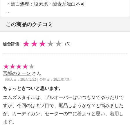
・漂白処理：塩素系・酸素系漂白不可
・タンブル乾燥：不可
・自然乾燥：日陰の吊り干し
この商品のクチコミ
・アイロン仕上げ：可（中温）
・ドライクリーニング：石油系ドライクリーニング可
・ウエットクリーニング：可
総合評価
（5）
【メンテナンス（ケアラベル）】
・単品洗い
・水や汗などによる色落ち、色移り注意
・摩擦による色落ち、色移り注意
宮城のミーン
さん
・ネット使用
（購入日：2024/12/22｜公開日：2025/01/09）
【原産国（地）】
・中国製
ちょっときついと思います。
エムズスタイルは、プルオーバーはいつもＭでゆったりで
すが、今回のはキツ目で、返品しようかな？と悩みました
が、カーディガン、セーターの中に着ようと思い、着用し
ます。