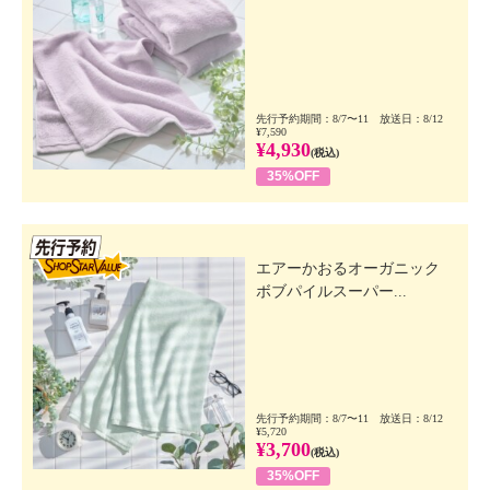
先行予約期間：8/7〜11 放送日：8/12
¥7,590
¥4,930
(税込)
35%OFF
先行SSV
エアーかおるオーガニック
ボブパイルスーパー...
先行予約期間：8/7〜11 放送日：8/12
¥5,720
¥3,700
(税込)
35%OFF