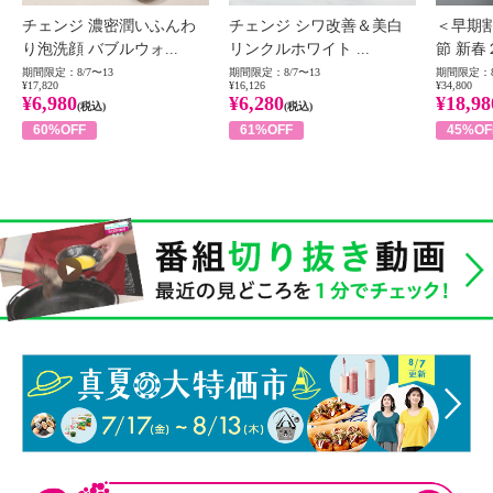
チェンジ 濃密潤いふんわ
チェンジ シワ改善＆美白
＜早期
り泡洗顔 バブルウォ...
リンクルホワイト ...
節 新春
期間限定：8/7〜13
期間限定：8/7〜13
期間限定：8
¥17,820
¥16,126
¥34,800
¥6,980
¥6,280
¥18,98
(税込)
(税込)
60%OFF
61%OFF
45%OF