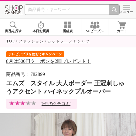
SHOP CHANNEL 
メニュー
商品を探す
本日お買得
番組表
SCピープル
カート
TOP
ファッション
カットソー／Ｔシャツ
テレビアプリを使おうキャンペーン
届
8月は500円クーポンを2回プレゼント！
ご
商品番号：782899
エムズ スタイル 大人ボーダー 王冠刺しゅ
うアクセント ハイネックプルオーバー
（
5件のクチコミ
）