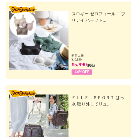
SHOP STAR VALUE
スロギー ゼロフィール エブ
リデイ ハーフト...
明日以降
¥10,890
¥5,990
(税込)
44%OFF
SHOP STAR VALUE
ＥＬＬＥ ＳＰＯＲＴ はっ
水 取り外してリュ...