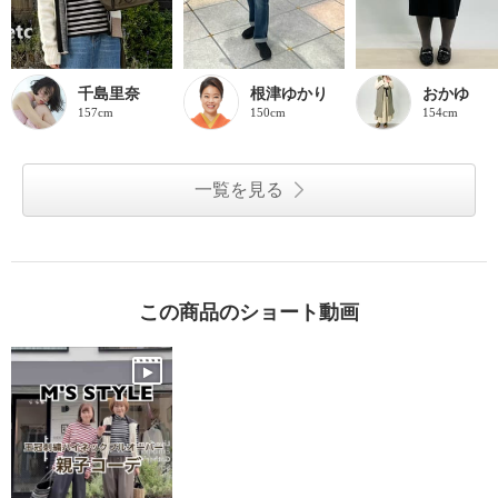
千島里奈
根津ゆかり
おかゆ
157cm
150cm
154cm
一覧を見る
この商品のショート動画