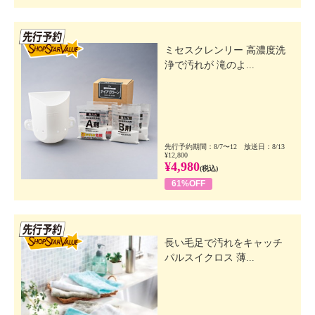
先行SSV
ミセスクレンリー 高濃度洗
浄で汚れが 滝のよ...
先行予約期間：8/7〜12 放送日：8/13
¥12,800
¥4,980
(税込)
61%OFF
先行SSV
長い毛足で汚れをキャッチ
パルスイクロス 薄...