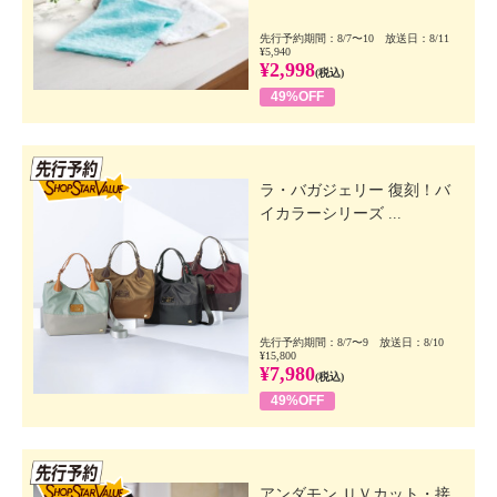
先行予約期間：8/7〜10 放送日：8/11
¥5,940
¥2,998
(税込)
49%OFF
先行SSV
ラ・バガジェリー 復刻！バ
イカラーシリーズ ...
先行予約期間：8/7〜9 放送日：8/10
¥15,800
¥7,980
(税込)
49%OFF
先行SSV
アンダモン ＵＶカット・接