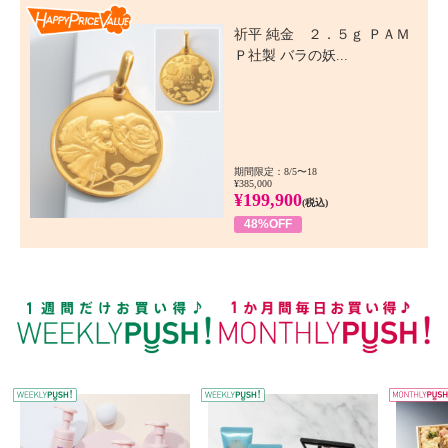
Happy Price Value
祈平 純金 ２．５ｇ ＰＡＭ
Ｐ社製 バラの妖...
期間限定：8/5〜18
¥385,000
¥199,900
(税込)
48%OFF
WEEKLY PUSH
W