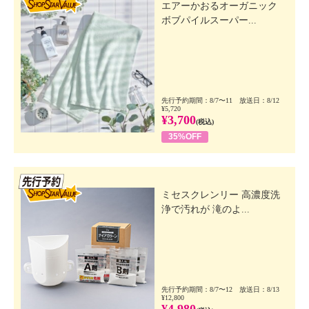
エアーかおるオーガニック
ボブパイルスーパー...
先行予約期間：8/7〜11 放送日：8/12
¥5,720
¥3,700
(税込)
35%OFF
先行SSV
ミセスクレンリー 高濃度洗
浄で汚れが 滝のよ...
先行予約期間：8/7〜12 放送日：8/13
¥12,800
¥4,980