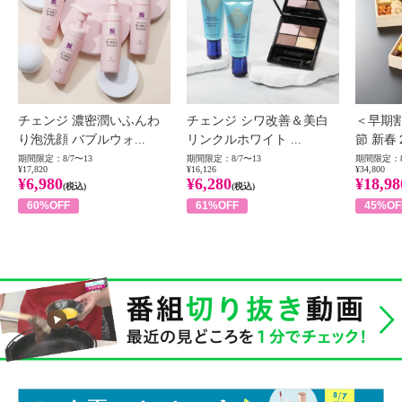
チェンジ 濃密潤いふんわ
チェンジ シワ改善＆美白
＜早期
り泡洗顔 バブルウォ...
リンクルホワイト ...
節 新春
期間限定：8/7〜13
期間限定：8/7〜13
期間限定：8
¥17,820
¥16,126
¥34,800
¥6,980
¥6,280
¥18,98
(税込)
(税込)
60%OFF
61%OFF
45%OF