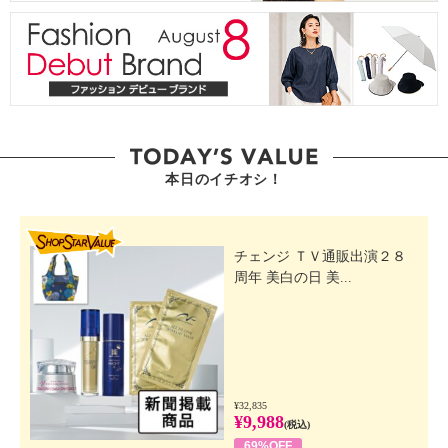
本日のイチオシ！
SHOP STAR VALUE
チェンジ ＴＶ通販出演２８
周年 美白の日 美...
¥32,835
¥9,988
(税込)
69%OFF