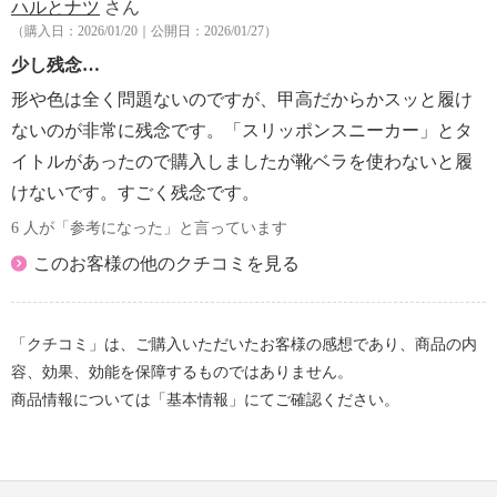
ハルとナツ
さん
【目安サイズ】
（購入日：2026/01/20｜公開日：2026/01/27）
表記：Ｍ
対応サイズ：２３．０ｃｍ〜２３．５ｃｍ
少し残念…
形や色は全く問題ないのですが、甲高だからかスッと履け
表記：Ｌ
ないのが非常に残念です。「スリッポンスニーカー」とタ
対応サイズ：２４．０ｃｍ
イトルがあったので購入しましたが靴ベラを使わないと履
けないです。すごく残念です。
表記：ＬＬ
対応サイズ：２４．５ｃｍ
6 人が「参考になった」と言っています
このお客様の他のクチコミを見る
「クチコミ」は、ご購入いただいたお客様の感想であり、商品の内
容、効果、効能を保障するものではありません。
商品情報については「基本情報」にてご確認ください。