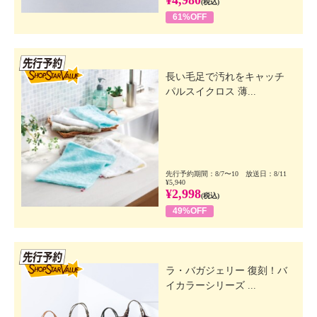
(税込)
61%OFF
先行SSV
長い毛足で汚れをキャッチ
パルスイクロス 薄...
先行予約期間：8/7〜10 放送日：8/11
¥5,940
¥2,998
(税込)
49%OFF
先行SSV
ラ・バガジェリー 復刻！バ
イカラーシリーズ ...