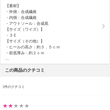
【素材】
・外側：合成繊維
・内側：合成繊維
・アウトソール：合成底
【サイズ（ワイズ）】
・３Ｅ
【サイズ（その他）】
・ヒールの高さ：約３．５ｃｍ
・前底厚み：約２ｃｍ
・前側着地点厚み：約２ｃｍ
・高低差：約１．５ｃｍ
この商品のクチコミ
【重さ】
・片足約２１０ｇ（サイズにより多少の差異あり）
【個体差あり】
1件のクチコミ
・個体差あり
【原産国（地）】
・中国製