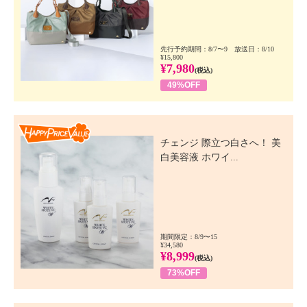
先行予約期間：8/7〜9 放送日：8/10
¥15,800
¥7,980
(税込)
49%OFF
Happy Price Value
チェンジ 際立つ白さへ！ 美
白美容液 ホワイ...
期間限定：8/9〜15
¥34,580
¥8,999
(税込)
73%OFF