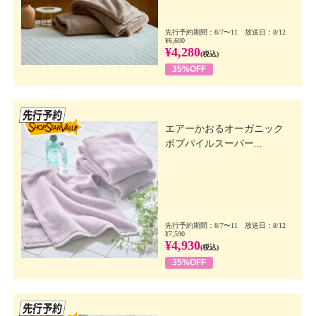
先行予約期間：8/7〜11 放送日：8/12
¥6,600
¥4,280
(税込)
35%OFF
先行SSV
エアーかおるオーガニック
ボブパイルスーパー...
先行予約期間：8/7〜11 放送日：8/12
¥7,590
¥4,930
(税込)
35%OFF
先行SSV