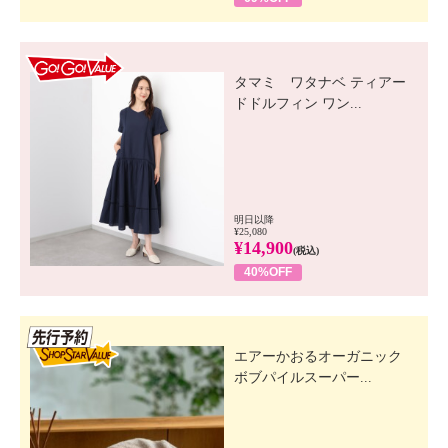
GO! GO! VALUE
タマミ ワタナベ ティアー
ドドルフィン ワン...
明日以降
¥25,080
¥14,900
(税込)
40%OFF
先行SSV
エアーかおるオーガニック
ボブパイルスーパー...