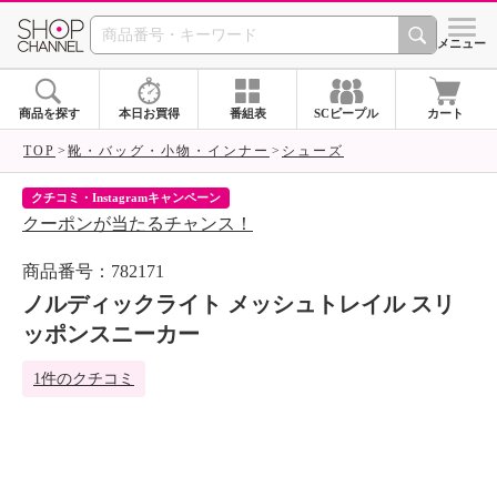
SHOP CHANNEL 
メニュー
商品を探す
本日お買得
番組表
SCピープル
カート
TOP
靴・バッグ・小物・インナー
シューズ
クチコミ・Instagramキャンペーン
ネ
クーポンが当たるチャンス！
ネ
商品番号：782171
ノルディックライト メッシュトレイル スリ
ッポンスニーカー
1件のクチコミ