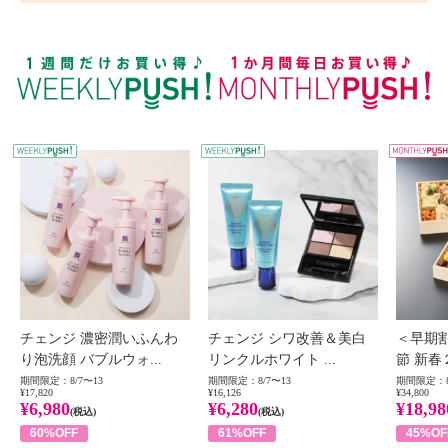
WEEKLY PUSH
W
チェンジ 濃密潤いふんわ
チェンジ シワ改善＆美白
＜早期
り泡洗顔 バブルウォ...
リンクルホワイト ...
節 新春
期間限定：8/7〜13
期間限定：8/7〜13
期間限定：8
¥17,820
¥16,126
¥34,800
¥6,980
¥6,280
¥18,98
(税込)
(税込)
60%OFF
61%OFF
45%OF