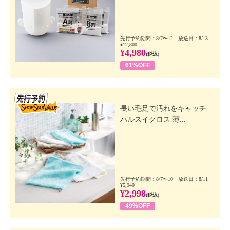
先行予約期間：8/7〜12 放送日：8/13
¥12,800
¥4,980
(税込)
61%OFF
先行SSV
長い毛足で汚れをキャッチ
パルスイクロス 薄...
先行予約期間：8/7〜10 放送日：8/11
¥5,940
¥2,998
(税込)
49%OFF