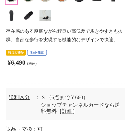
存在感のある厚底ながら程良い高低差で歩きやすさも抜
群。自然な歩行を実現する機能的なデザインで快適。
¥6,490
(税込)
送料区分
： S
（6点まで￥660）
ショップチャンネルカードなら送
料無料［
詳細
］
返品・交換
：可