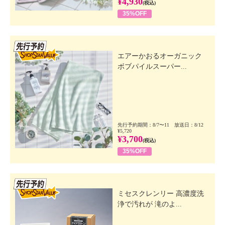
¥4,930
(税込)
35%OFF
先行SSV
エアーかおるオーガニック
ボブパイルスーパー...
先行予約期間：8/7〜11 放送日：8/12
¥5,720
¥3,700
(税込)
35%OFF
先行SSV
ミセスクレンリー 高濃度洗
浄で汚れが 滝のよ...