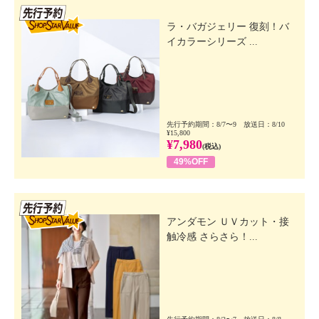
先行SSV
ラ・バガジェリー 復刻！バ
イカラーシリーズ ...
先行予約期間：8/7〜9 放送日：8/10
¥15,800
¥7,980
(税込)
49%OFF
先行SSV
アンダモン ＵＶカット・接
触冷感 さらさら！...