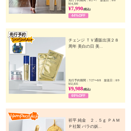
先行予約期間：8/2〜7 放送日：8/8
¥14,300
¥7,990
(税込)
44%OFF
先行SSV
チェンジ ＴＶ通販出演２８
周年 美白の日 美...
先行予約期間：7/27〜8/8 放送日：8/9
¥32,835
¥9,988
(税込)
69%OFF
Happy Price Value
祈平 純金 ２．５ｇ ＰＡＭ
Ｐ社製 バラの妖...