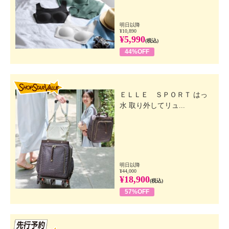
明日以降
¥10,890
¥5,990
(税込)
44%OFF
SHOP STAR VALUE
ＥＬＬＥ ＳＰＯＲＴ はっ
水 取り外してリュ...
明日以降
¥44,000
¥18,900
(税込)
57%OFF
先行SSV