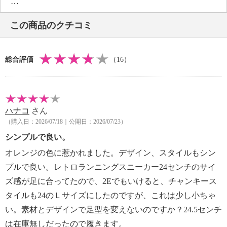
・前側着地点厚み：約２ｃｍ
・高低差：約２ｃｍ
この商品のクチコミ
【重さ】
・片足約２３１ｇ（サイズにより多少の差異あり）
【個体差あり】
総合評価
（16）
・個体差あり
【原産国（地）】
・中国製
ハナコ
さん
【目安サイズ】
（購入日：2026/07/18｜公開日：2026/07/23）
表記：Ｓ
対応サイズ：２２．５ｃｍ〜２３．０ｃｍ
シンプルで良い。
オレンジの色に惹かれました。デザイン、スタイルもシン
表記：Ｍ
プルで良い。レトロランニングスニーカー24センチのサイ
対応サイズ：２３．０ｃｍ〜２３．５ｃｍ
ズ感が足に合ってたので、2Eでもいけると、チャンキース
タイルも24のＬサイズにしたのですが、これは少し小ちゃ
表記：Ｌ
対応サイズ：２４．０ｃｍ
い。素材とデザインで足型を変えないのですか？24.5センチ
は在庫無しだったので履きます。