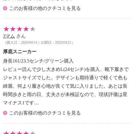
表記：ＬＬ
このお客様の他のクチコミを見る
対応サイズ：２４．５ｃｍ
3マム
さん
（購入日：2026/04/14｜公開日：2026/04/21）
厚底スニーカー
身長161/23.5センチ/グリーン購入
レビュー読んで少し大きめL(24センチ)を購入、靴下履きで
ジャストサイズでした。デザインも期待通りで軽くて色も
綺麗、何より履き心地が良くて気に入りました。あとは長
時間歩きと雨の日、丈夫さが未検証なので、現状評価は星
マイナス1です…
このお客様の他のクチコミを見る