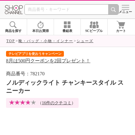
SHOP CHANNEL 
メニュー
商品を探す
本日お買得
番組表
SCピープル
カート
TOP
靴・バッグ・小物・インナー
シューズ
テレビアプリを使おうキャンペーン
届
8月は500円クーポンを2回プレゼント！
ご
商品番号：782170
ノルディックライト チャンキースタイル ス
ニーカー
（
16件のクチコミ
）