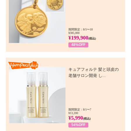
期間限定：8/5〜18
¥385,000
¥199,900
(税込)
48%OFF
Happy Price Value
キュアフォルテ 髪と頭皮の
老舗サロン開発 し...
期間限定：8/1〜7
¥13,200
¥5,990
(税込)
54%OFF